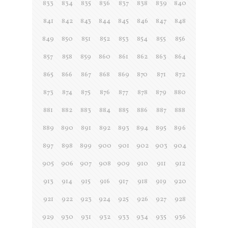
833
834
835
836
837
838
839
840
841
842
843
844
845
846
847
848
849
850
851
852
853
854
855
856
857
858
859
860
861
862
863
864
865
866
867
868
869
870
871
872
873
874
875
876
877
878
879
880
881
882
883
884
885
886
887
888
889
890
891
892
893
894
895
896
897
898
899
900
901
902
903
904
905
906
907
908
909
910
911
912
913
914
915
916
917
918
919
920
921
922
923
924
925
926
927
928
929
930
931
932
933
934
935
936