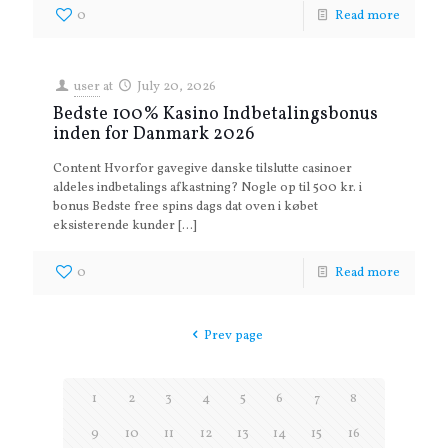
0
Read more
user
at
July 20, 2026
Bedste 100% Kasino Indbetalingsbonus
inden for Danmark 2026
Content Hvorfor gavegive danske tilslutte casinoer
aldeles indbetalings afkastning? Nogle op til 500 kr. i
bonus Bedste free spins dags dat oven i købet
eksisterende kunder
[…]
0
Read more
Prev page
1
2
3
4
5
6
7
8
9
10
11
12
13
14
15
16