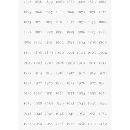
1857
1858
1859
1860
1861
1862
1863
1864
1865
1866
1867
1868
1869
1870
1871
1872
1873
1874
1875
1876
1877
1878
1879
1880
1881
1882
1883
1884
1885
1886
1887
1888
1889
1890
1891
1892
1893
1894
1895
1896
1897
1898
1899
1900
1901
1902
1903
1904
1905
1906
1907
1908
1909
1910
1911
1912
1913
1914
1915
1916
1917
1918
1919
1920
1921
1922
1923
1924
1925
1926
1927
1928
1929
1930
1931
1932
1933
1934
1935
1936
1937
1938
1939
1940
1941
1942
1943
1944
1945
1946
1947
1948
1949
1950
1951
1952
1953
1954
1955
1956
1957
1958
1959
1960