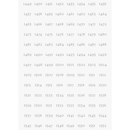
1449
1450
1451
1452
1453
1454
1455
1456
1457
1458
1459
1460
1461
1462
1463
1464
1465
1466
1467
1468
1469
1470
1471
1472
1473
1474
1475
1476
1477
1478
1479
1480
1481
1482
1483
1484
1485
1486
1487
1488
1489
1490
1491
1492
1493
1494
1495
1496
1497
1498
1499
1500
1501
1502
1503
1504
1505
1506
1507
1508
1509
1510
1511
1512
1513
1514
1515
1516
1517
1518
1519
1520
1521
1522
1523
1524
1525
1526
1527
1528
1529
1530
1531
1532
1533
1534
1535
1536
1537
1538
1539
1540
1541
1542
1543
1544
1545
1546
1547
1548
1549
1550
1551
1552