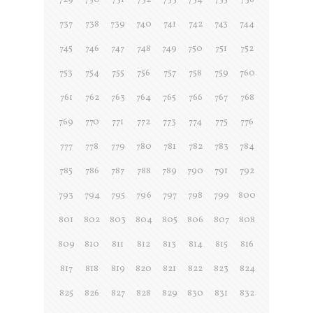
729
730
731
732
733
734
735
736
737
738
739
740
741
742
743
744
745
746
747
748
749
750
751
752
753
754
755
756
757
758
759
760
761
762
763
764
765
766
767
768
769
770
771
772
773
774
775
776
777
778
779
780
781
782
783
784
785
786
787
788
789
790
791
792
793
794
795
796
797
798
799
800
801
802
803
804
805
806
807
808
809
810
811
812
813
814
815
816
817
818
819
820
821
822
823
824
825
826
827
828
829
830
831
832