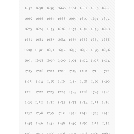
1657
1658
1659
1660
1661
1662
1663
1664
1665
1666
1667
1668
1669
1670
1671
1672
1673
1674
1675
1676
1677
1678
1679
1680
1681
1682
1683
1684
1685
1686
1687
1688
1689
1690
1691
1692
1693
1694
1695
1696
1697
1698
1699
1700
1701
1702
1703
1704
1705
1706
1707
1708
1709
1710
1711
1712
1713
1714
1715
1716
1717
1718
1719
1720
1721
1722
1723
1724
1725
1726
1727
1728
1729
1730
1731
1732
1733
1734
1735
1736
1737
1738
1739
1740
1741
1742
1743
1744
1745
1746
1747
1748
1749
1750
1751
1752