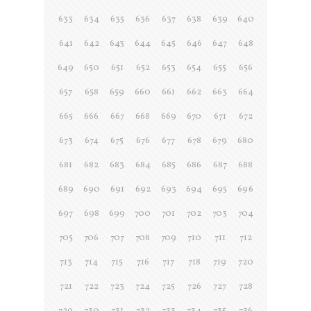
633
634
635
636
637
638
639
640
641
642
643
644
645
646
647
648
649
650
651
652
653
654
655
656
657
658
659
660
661
662
663
664
665
666
667
668
669
670
671
672
673
674
675
676
677
678
679
680
681
682
683
684
685
686
687
688
689
690
691
692
693
694
695
696
697
698
699
700
701
702
703
704
705
706
707
708
709
710
711
712
713
714
715
716
717
718
719
720
721
722
723
724
725
726
727
728