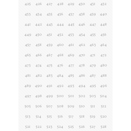
425
426
427
428
429
430
431
432
433
434
435
436
437
438
439
440
441
442
443
444
445
446
447
448
449
450
451
452
453
454
455
456
457
458
459
460
461
462
463
464
465
466
467
468
469
470
471
472
473
474
475
476
477
478
479
480
481
482
483
484
485
486
487
488
489
490
491
492
493
494
495
496
497
498
499
500
501
502
503
504
505
506
507
508
509
510
511
512
513
514
515
516
517
518
519
520
521
522
523
524
525
526
527
528