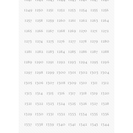
1241
1242
1243
1244
1245
1246
1247
1248
1249
1250
1251
1252
1253
1254
1255
1256
1257
1258
1259
1260
1261
1262
1263
1264
1265
1266
1267
1268
1269
1270
1271
1272
1273
1274
1275
1276
1277
1278
1279
1280
1281
1282
1283
1284
1285
1286
1287
1288
1289
1290
1291
1292
1293
1294
1295
1296
1297
1298
1299
1300
1301
1302
1303
1304
1305
1306
1307
1308
1309
1310
1311
1312
1313
1314
1315
1316
1317
1318
1319
1320
1321
1322
1323
1324
1325
1326
1327
1328
1329
1330
1331
1332
1333
1334
1335
1336
1337
1338
1339
1340
1341
1342
1343
1344