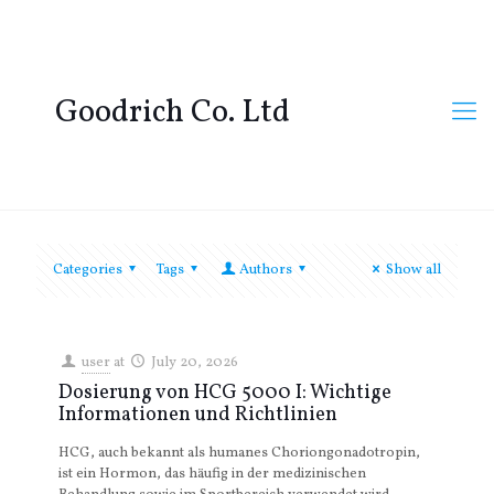
Goodrich Co. Ltd
Categories
Tags
Authors
Show all
user
at
July 20, 2026
Dosierung von HCG 5000 I: Wichtige
Informationen und Richtlinien
HCG, auch bekannt als humanes Choriongonadotropin,
ist ein Hormon, das häufig in der medizinischen