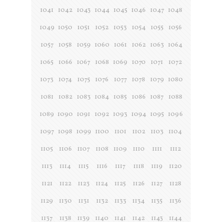
1041
1042
1043
1044
1045
1046
1047
1048
1049
1050
1051
1052
1053
1054
1055
1056
1057
1058
1059
1060
1061
1062
1063
1064
1065
1066
1067
1068
1069
1070
1071
1072
1073
1074
1075
1076
1077
1078
1079
1080
1081
1082
1083
1084
1085
1086
1087
1088
1089
1090
1091
1092
1093
1094
1095
1096
1097
1098
1099
1100
1101
1102
1103
1104
1105
1106
1107
1108
1109
1110
1111
1112
1113
1114
1115
1116
1117
1118
1119
1120
1121
1122
1123
1124
1125
1126
1127
1128
1129
1130
1131
1132
1133
1134
1135
1136
1137
1138
1139
1140
1141
1142
1143
1144