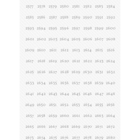
2577
2578
2579
2580
2581
2582
2583
2584
2585
2586
2587
2588
2589
2590
2591
2592
2593
2594
2595
2596
2597
2598
2599
2600
2601
2602
2603
2604
2605
2606
2607
2608
2609
2610
2611
2612
2613
2614
2615
2616
2617
2618
2619
2620
2621
2622
2623
2624
2625
2626
2627
2628
2629
2630
2631
2632
2633
2634
2635
2636
2637
2638
2639
2640
2641
2642
2643
2644
2645
2646
2647
2648
2649
2650
2651
2652
2653
2654
2655
2656
2657
2658
2659
2660
2661
2662
2663
2664
2665
2666
2667
2668
2669
2670
2671
2672
2673
2674
2675
2676
2677
2678
2679
2680