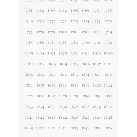
1753
1754
1755
1756
1757
1758
1759
1760
1761
1762
1763
1764
1765
1766
1767
1768
1769
1770
1771
1772
1773
1774
1775
1776
1777
1778
1779
1780
1781
1782
1783
1784
1785
1786
1787
1788
1789
1790
1791
1792
1793
1794
1795
1796
1797
1798
1799
1800
1801
1802
1803
1804
1805
1806
1807
1808
1809
1810
1811
1812
1813
1814
1815
1816
1817
1818
1819
1820
1821
1822
1823
1824
1825
1826
1827
1828
1829
1830
1831
1832
1833
1834
1835
1836
1837
1838
1839
1840
1841
1842
1843
1844
1845
1846
1847
1848
1849
1850
1851
1852
1853
1854
1855
1856