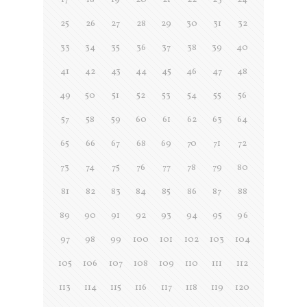
17
18
19
20
21
22
23
24
25
26
27
28
29
30
31
32
33
34
35
36
37
38
39
40
41
42
43
44
45
46
47
48
49
50
51
52
53
54
55
56
57
58
59
60
61
62
63
64
65
66
67
68
69
70
71
72
73
74
75
76
77
78
79
80
81
82
83
84
85
86
87
88
89
90
91
92
93
94
95
96
97
98
99
100
101
102
103
104
105
106
107
108
109
110
111
112
113
114
115
116
117
118
119
120