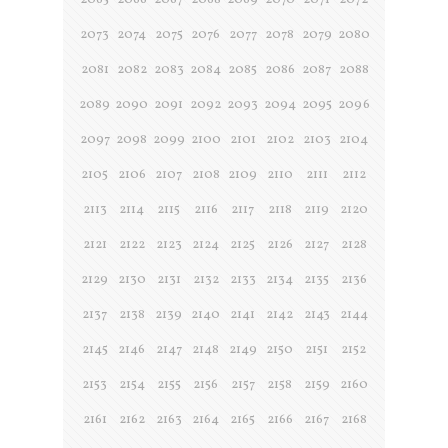
2065
2066
2067
2068
2069
2070
2071
2072
2073
2074
2075
2076
2077
2078
2079
2080
2081
2082
2083
2084
2085
2086
2087
2088
2089
2090
2091
2092
2093
2094
2095
2096
2097
2098
2099
2100
2101
2102
2103
2104
2105
2106
2107
2108
2109
2110
2111
2112
2113
2114
2115
2116
2117
2118
2119
2120
2121
2122
2123
2124
2125
2126
2127
2128
2129
2130
2131
2132
2133
2134
2135
2136
2137
2138
2139
2140
2141
2142
2143
2144
2145
2146
2147
2148
2149
2150
2151
2152
2153
2154
2155
2156
2157
2158
2159
2160
2161
2162
2163
2164
2165
2166
2167
2168