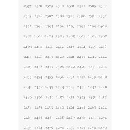
2377
2378
2379
2380
2381
2382
2383
2384
2385
2386
2387
2388
2389
2390
2391
2392
2393
2394
2395
2396
2397
2398
2399
2400
2401
2402
2403
2404
2405
2406
2407
2408
2409
2410
2411
2412
2413
2414
2415
2416
2417
2418
2419
2420
2421
2422
2423
2424
2425
2426
2427
2428
2429
2430
2431
2432
2433
2434
2435
2436
2437
2438
2439
2440
2441
2442
2443
2444
2445
2446
2447
2448
2449
2450
2451
2452
2453
2454
2455
2456
2457
2458
2459
2460
2461
2462
2463
2464
2465
2466
2467
2468
2469
2470
2471
2472
2473
2474
2475
2476
2477
2478
2479
2480