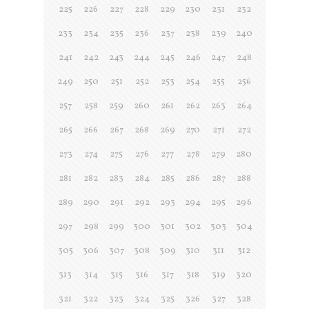
225
226
227
228
229
230
231
232
233
234
235
236
237
238
239
240
241
242
243
244
245
246
247
248
249
250
251
252
253
254
255
256
257
258
259
260
261
262
263
264
265
266
267
268
269
270
271
272
273
274
275
276
277
278
279
280
281
282
283
284
285
286
287
288
289
290
291
292
293
294
295
296
297
298
299
300
301
302
303
304
305
306
307
308
309
310
311
312
313
314
315
316
317
318
319
320
321
322
323
324
325
326
327
328