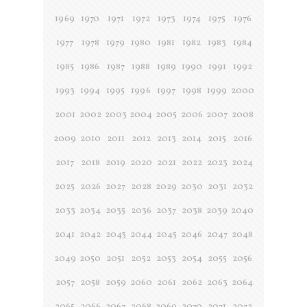
1969
1970
1971
1972
1973
1974
1975
1976
1977
1978
1979
1980
1981
1982
1983
1984
1985
1986
1987
1988
1989
1990
1991
1992
1993
1994
1995
1996
1997
1998
1999
2000
2001
2002
2003
2004
2005
2006
2007
2008
2009
2010
2011
2012
2013
2014
2015
2016
2017
2018
2019
2020
2021
2022
2023
2024
2025
2026
2027
2028
2029
2030
2031
2032
2033
2034
2035
2036
2037
2038
2039
2040
2041
2042
2043
2044
2045
2046
2047
2048
2049
2050
2051
2052
2053
2054
2055
2056
2057
2058
2059
2060
2061
2062
2063
2064