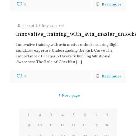
0
Read more
user
at
July 21, 2026
Innovative_training_with_avia_master_unlocks
Innovative training with avia master unlocks soaring flight
simulator expertise Understanding the Risk Curve The
Importance of Scenario Diversity Building Situational
Awareness The Role of Checklist
[…]
0
Read more
Prev page
1
2
3
4
5
6
7
8
9
10
11
12
13
14
15
16