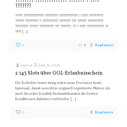
???????? ?????????????? ??????? ? ????
???????
????? ?????????????? ????????? ????????????? ? ???? ??????????
?????? ????????? ? ??????????? ???????? ??? ?????? ???????????
????????? ?????? ?????????? ??? ???????. ?? ? ???? ???????????? ??
????
[…]
0
0
Read more
user
at
July 21, 2026
2 143 Slots über GGL-Erlaubnisschein
Die Kollektiv testet stetig jeden neue Provision Kode
Spielsaal, damit sowohl je originell registrierte Nutzer als
auch für jedes loyalität Bestandskunden die besten
Konditionen dahinter verbriefen.
[…]
0
Read more