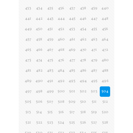
433
434
435
436
437
438
439
440
441
442
443
444
445
446
447
448
449
450
451
452
453
454
455
456
457
458
459
460
461
462
463
464
465
466
467
468
469
470
471
472
473
474
475
476
477
478
479
480
481
482
483
484
485
486
487
488
489
490
491
492
493
494
495
496
497
498
499
500
501
502
503
504
505
506
507
508
509
510
511
512
513
514
515
516
517
518
519
520
521
522
523
524
525
526
527
528