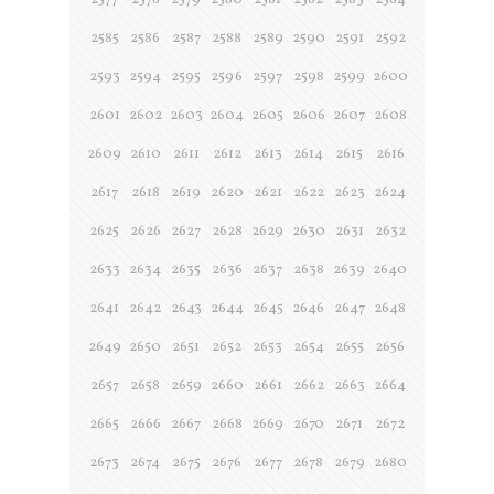
2577
2578
2579
2580
2581
2582
2583
2584
2585
2586
2587
2588
2589
2590
2591
2592
2593
2594
2595
2596
2597
2598
2599
2600
2601
2602
2603
2604
2605
2606
2607
2608
2609
2610
2611
2612
2613
2614
2615
2616
2617
2618
2619
2620
2621
2622
2623
2624
2625
2626
2627
2628
2629
2630
2631
2632
2633
2634
2635
2636
2637
2638
2639
2640
2641
2642
2643
2644
2645
2646
2647
2648
2649
2650
2651
2652
2653
2654
2655
2656
2657
2658
2659
2660
2661
2662
2663
2664
2665
2666
2667
2668
2669
2670
2671
2672
2673
2674
2675
2676
2677
2678
2679
2680