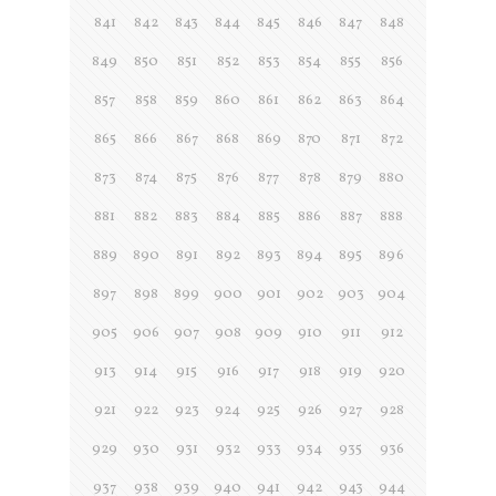
841
842
843
844
845
846
847
848
849
850
851
852
853
854
855
856
857
858
859
860
861
862
863
864
865
866
867
868
869
870
871
872
873
874
875
876
877
878
879
880
881
882
883
884
885
886
887
888
889
890
891
892
893
894
895
896
897
898
899
900
901
902
903
904
905
906
907
908
909
910
911
912
913
914
915
916
917
918
919
920
921
922
923
924
925
926
927
928
929
930
931
932
933
934
935
936
937
938
939
940
941
942
943
944