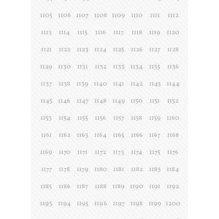
1105
1106
1107
1108
1109
1110
1111
1112
1113
1114
1115
1116
1117
1118
1119
1120
1121
1122
1123
1124
1125
1126
1127
1128
1129
1130
1131
1132
1133
1134
1135
1136
1137
1138
1139
1140
1141
1142
1143
1144
1145
1146
1147
1148
1149
1150
1151
1152
1153
1154
1155
1156
1157
1158
1159
1160
1161
1162
1163
1164
1165
1166
1167
1168
1169
1170
1171
1172
1173
1174
1175
1176
1177
1178
1179
1180
1181
1182
1183
1184
1185
1186
1187
1188
1189
1190
1191
1192
1193
1194
1195
1196
1197
1198
1199
1200