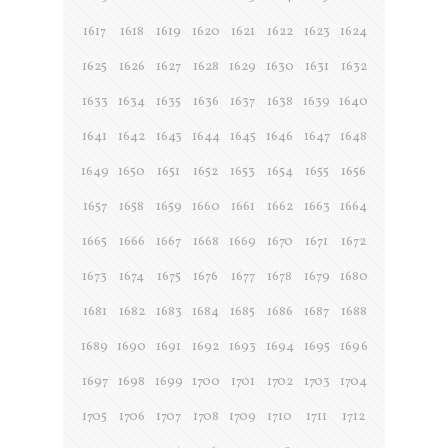
1617
1618
1619
1620
1621
1622
1623
1624
1625
1626
1627
1628
1629
1630
1631
1632
1633
1634
1635
1636
1637
1638
1639
1640
1641
1642
1643
1644
1645
1646
1647
1648
1649
1650
1651
1652
1653
1654
1655
1656
1657
1658
1659
1660
1661
1662
1663
1664
1665
1666
1667
1668
1669
1670
1671
1672
1673
1674
1675
1676
1677
1678
1679
1680
1681
1682
1683
1684
1685
1686
1687
1688
1689
1690
1691
1692
1693
1694
1695
1696
1697
1698
1699
1700
1701
1702
1703
1704
1705
1706
1707
1708
1709
1710
1711
1712