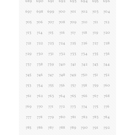
689
690
691
692
693
694
695
696
697
698
699
700
701
702
703
704
705
706
707
708
709
710
711
712
713
714
715
716
717
718
719
720
721
722
723
724
725
726
727
728
729
730
731
732
733
734
735
736
737
738
739
740
741
742
743
744
745
746
747
748
749
750
751
752
753
754
755
756
757
758
759
760
761
762
763
764
765
766
767
768
769
770
771
772
773
774
775
776
777
778
779
780
781
782
783
784
785
786
787
788
789
790
791
792