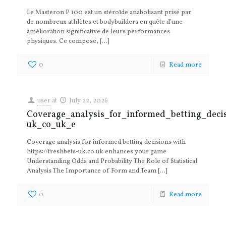
Le Masteron P 100 est un stéroïde anabolisant prisé par
de nombreux athlètes et bodybuilders en quête d’une
amélioration significative de leurs performances
physiques. Ce composé,
[…]
0
Read more
user
at
July 22, 2026
Coverage_analysis_for_informed_betting_deci
uk_co_uk_e
Coverage analysis for informed betting decisions with
https://freshbets-uk.co.uk enhances your game
Understanding Odds and Probability The Role of Statistical
Analysis The Importance of Form and Team
[…]
0
Read more