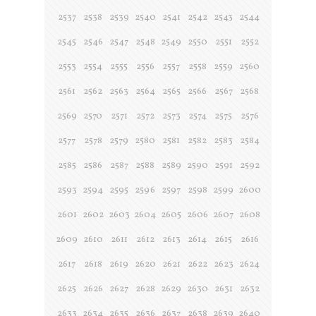
2537
2538
2539
2540
2541
2542
2543
2544
2545
2546
2547
2548
2549
2550
2551
2552
2553
2554
2555
2556
2557
2558
2559
2560
2561
2562
2563
2564
2565
2566
2567
2568
2569
2570
2571
2572
2573
2574
2575
2576
2577
2578
2579
2580
2581
2582
2583
2584
2585
2586
2587
2588
2589
2590
2591
2592
2593
2594
2595
2596
2597
2598
2599
2600
2601
2602
2603
2604
2605
2606
2607
2608
2609
2610
2611
2612
2613
2614
2615
2616
2617
2618
2619
2620
2621
2622
2623
2624
2625
2626
2627
2628
2629
2630
2631
2632
2633
2634
2635
2636
2637
2638
2639
2640