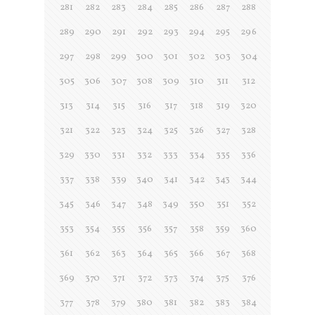
281
282
283
284
285
286
287
288
289
290
291
292
293
294
295
296
297
298
299
300
301
302
303
304
305
306
307
308
309
310
311
312
313
314
315
316
317
318
319
320
321
322
323
324
325
326
327
328
329
330
331
332
333
334
335
336
337
338
339
340
341
342
343
344
345
346
347
348
349
350
351
352
353
354
355
356
357
358
359
360
361
362
363
364
365
366
367
368
369
370
371
372
373
374
375
376
377
378
379
380
381
382
383
384