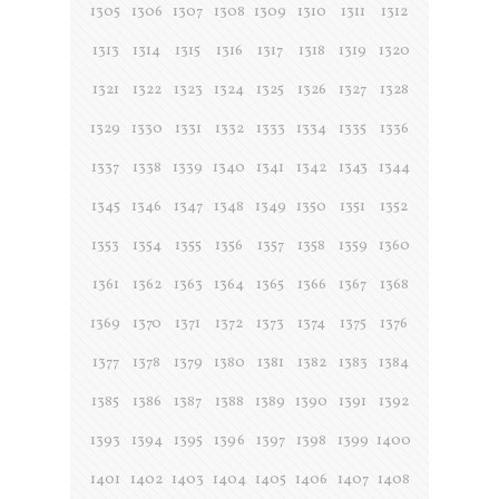
1305
1306
1307
1308
1309
1310
1311
1312
1313
1314
1315
1316
1317
1318
1319
1320
1321
1322
1323
1324
1325
1326
1327
1328
1329
1330
1331
1332
1333
1334
1335
1336
1337
1338
1339
1340
1341
1342
1343
1344
1345
1346
1347
1348
1349
1350
1351
1352
1353
1354
1355
1356
1357
1358
1359
1360
1361
1362
1363
1364
1365
1366
1367
1368
1369
1370
1371
1372
1373
1374
1375
1376
1377
1378
1379
1380
1381
1382
1383
1384
1385
1386
1387
1388
1389
1390
1391
1392
1393
1394
1395
1396
1397
1398
1399
1400
1401
1402
1403
1404
1405
1406
1407
1408