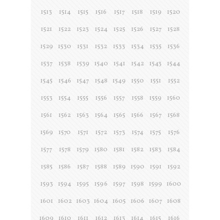
1513
1514
1515
1516
1517
1518
1519
1520
1521
1522
1523
1524
1525
1526
1527
1528
1529
1530
1531
1532
1533
1534
1535
1536
1537
1538
1539
1540
1541
1542
1543
1544
1545
1546
1547
1548
1549
1550
1551
1552
1553
1554
1555
1556
1557
1558
1559
1560
1561
1562
1563
1564
1565
1566
1567
1568
1569
1570
1571
1572
1573
1574
1575
1576
1577
1578
1579
1580
1581
1582
1583
1584
1585
1586
1587
1588
1589
1590
1591
1592
1593
1594
1595
1596
1597
1598
1599
1600
1601
1602
1603
1604
1605
1606
1607
1608
1609
1610
1611
1612
1613
1614
1615
1616