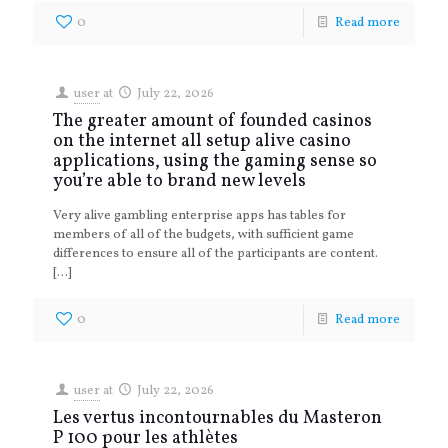
0
Read more
user
at
July 22, 2026
The greater amount of founded casinos
on the internet all setup alive casino
applications, using the gaming sense so
you’re able to brand new levels
Very alive gambling enterprise apps has tables for
members of all of the budgets, with sufficient game
differences to ensure all of the participants are content.
[…]
0
Read more
user
at
July 22, 2026
Les vertus incontournables du Masteron
P 100 pour les athlètes