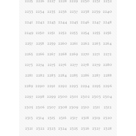
2225
2226
2227
2228
2229
2230
2231
2232
2233
2234
2235
2236
2237
2238
2239
2240
2241
2242
2243
2244
2245
2246
2247
2248
2249
2250
2251
2252
2253
2254
2255
2256
2257
2258
2259
2260
2261
2262
2263
2264
2265
2266
2267
2268
2269
2270
2271
2272
2273
2274
2275
2276
2277
2278
2279
2280
2281
2282
2283
2284
2285
2286
2287
2288
2289
2290
2291
2292
2293
2294
2295
2296
2297
2298
2299
2300
2301
2302
2303
2304
2305
2306
2307
2308
2309
2310
2311
2312
2313
2314
2315
2316
2317
2318
2319
2320
2321
2322
2323
2324
2325
2326
2327
2328