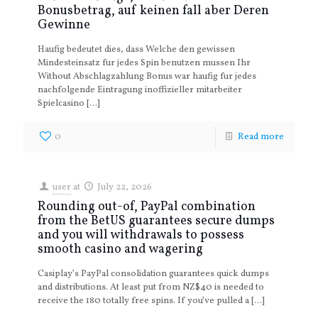
Bonusbetrag, auf keinen fall aber Deren
Gewinne
Haufig bedeutet dies, dass Welche den gewissen
Mindesteinsatz fur jedes Spin benutzen mussen Ihr
Without Abschlagzahlung Bonus war haufig fur jedes
nachfolgende Eintragung inoffizieller mitarbeiter
Spielcasino
[…]
0
Read more
user
at
July 22, 2026
Rounding out-of, PayPal combination
from the BetUS guarantees secure dumps
and you will withdrawals to possess
smooth casino and wagering
Casiplay’s PayPal consolidation guarantees quick dumps
and distributions. At least put from NZ$40 is needed to
receive the 180 totally free spins. If you’ve pulled a
[…]