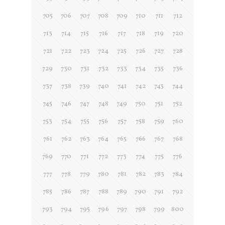
705
706
707
708
709
710
711
712
713
714
715
716
717
718
719
720
721
722
723
724
725
726
727
728
729
730
731
732
733
734
735
736
737
738
739
740
741
742
743
744
745
746
747
748
749
750
751
752
753
754
755
756
757
758
759
760
761
762
763
764
765
766
767
768
769
770
771
772
773
774
775
776
777
778
779
780
781
782
783
784
785
786
787
788
789
790
791
792
793
794
795
796
797
798
799
800