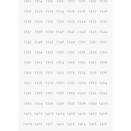
1313
1314
1315
1316
1317
1318
1319
1320
1321
1322
1323
1324
1325
1326
1327
1328
1329
1330
1331
1332
1333
1334
1335
1336
1337
1338
1339
1340
1341
1342
1343
1344
1345
1346
1347
1348
1349
1350
1351
1352
1353
1354
1355
1356
1357
1358
1359
1360
1361
1362
1363
1364
1365
1366
1367
1368
1369
1370
1371
1372
1373
1374
1375
1376
1377
1378
1379
1380
1381
1382
1383
1384
1385
1386
1387
1388
1389
1390
1391
1392
1393
1394
1395
1396
1397
1398
1399
1400
1401
1402
1403
1404
1405
1406
1407
1408
1409
1410
1411
1412
1413
1414
1415
1416