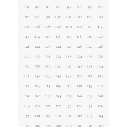
89
90
91
92
93
94
95
96
97
98
99
100
101
102
103
104
105
106
107
108
109
110
111
112
113
114
115
116
117
118
119
120
121
122
123
124
125
126
127
128
129
130
131
132
133
134
135
136
137
138
139
140
141
142
143
144
145
146
147
148
149
150
151
152
153
154
155
156
157
158
159
160
161
162
163
164
165
166
167
168
169
170
171
172
173
174
175
176
177
178
179
180
181
182
183
184
185
186
187
188
189
190
191
192