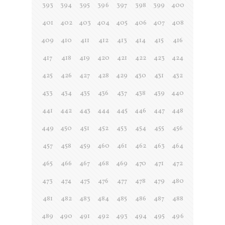
393
394
395
396
397
398
399
400
401
402
403
404
405
406
407
408
409
410
411
412
413
414
415
416
417
418
419
420
421
422
423
424
425
426
427
428
429
430
431
432
433
434
435
436
437
438
439
440
441
442
443
444
445
446
447
448
449
450
451
452
453
454
455
456
457
458
459
460
461
462
463
464
465
466
467
468
469
470
471
472
473
474
475
476
477
478
479
480
481
482
483
484
485
486
487
488
489
490
491
492
493
494
495
496