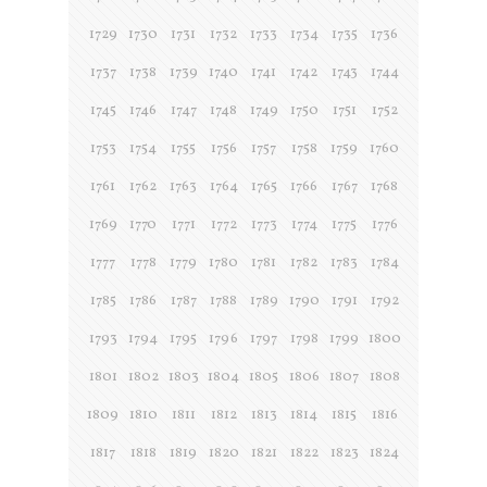
1729
1730
1731
1732
1733
1734
1735
1736
1737
1738
1739
1740
1741
1742
1743
1744
1745
1746
1747
1748
1749
1750
1751
1752
1753
1754
1755
1756
1757
1758
1759
1760
1761
1762
1763
1764
1765
1766
1767
1768
1769
1770
1771
1772
1773
1774
1775
1776
1777
1778
1779
1780
1781
1782
1783
1784
1785
1786
1787
1788
1789
1790
1791
1792
1793
1794
1795
1796
1797
1798
1799
1800
1801
1802
1803
1804
1805
1806
1807
1808
1809
1810
1811
1812
1813
1814
1815
1816
1817
1818
1819
1820
1821
1822
1823
1824