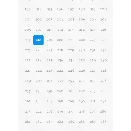
193
194
195
196
197
198
199
200
201
202
203
204
205
206
207
208
209
210
211
212
213
214
215
216
217
218
219
220
221
222
223
224
225
226
227
228
229
230
231
232
233
234
235
236
237
238
239
240
241
242
243
244
245
246
247
248
249
250
251
252
253
254
255
256
257
258
259
260
261
262
263
264
265
266
267
268
269
270
271
272
273
274
275
276
277
278
279
280
281
282
283
284
285
286
287
288