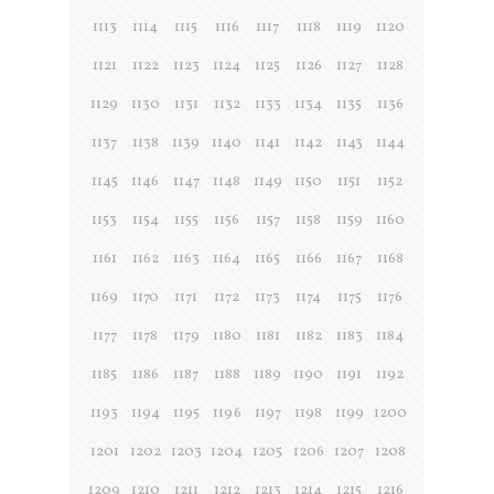
1113
1114
1115
1116
1117
1118
1119
1120
1121
1122
1123
1124
1125
1126
1127
1128
1129
1130
1131
1132
1133
1134
1135
1136
1137
1138
1139
1140
1141
1142
1143
1144
1145
1146
1147
1148
1149
1150
1151
1152
1153
1154
1155
1156
1157
1158
1159
1160
1161
1162
1163
1164
1165
1166
1167
1168
1169
1170
1171
1172
1173
1174
1175
1176
1177
1178
1179
1180
1181
1182
1183
1184
1185
1186
1187
1188
1189
1190
1191
1192
1193
1194
1195
1196
1197
1198
1199
1200
1201
1202
1203
1204
1205
1206
1207
1208
1209
1210
1211
1212
1213
1214
1215
1216