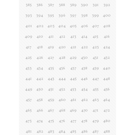
385
386
387
388
389
390
391
392
393
394
395
396
397
398
399
400
401
402
403
404
405
406
407
408
409
410
411
412
413
414
415
416
417
418
419
420
421
422
423
424
425
426
427
428
429
430
431
432
433
434
435
436
437
438
439
440
441
442
443
444
445
446
447
448
449
450
451
452
453
454
455
456
457
458
459
460
461
462
463
464
465
466
467
468
469
470
471
472
473
474
475
476
477
478
479
480
481
482
483
484
485
486
487
488