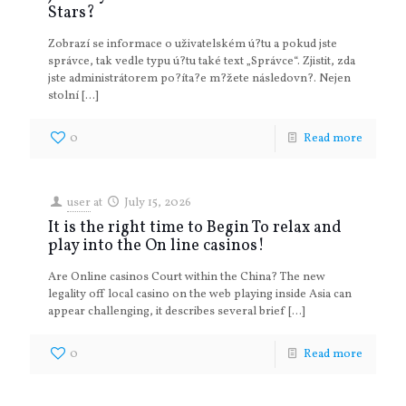
Stars?
Zobrazí se informace o uživatelském ú?tu a pokud jste
správce, tak vedle typu ú?tu také text „Správce“. Zjistit, zda
jste administrátorem po?íta?e m?žete následovn?. Nejen
stolní
[…]
0
Read more
user
at
July 15, 2026
It is the right time to Begin To relax and
play into the On line casinos!
Are Online casinos Court within the China? The new
legality off local casino on the web playing inside Asia can
appear challenging, it describes several brief
[…]
0
Read more