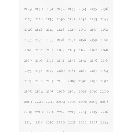
2129
2130
2131
2132
2133
2134
2135
2136
2137
2138
2139
2140
2141
2142
2143
2144
2145
2146
2147
2148
2149
2150
2151
2152
2153
2154
2155
2156
2157
2158
2159
2160
2161
2162
2163
2164
2165
2166
2167
2168
2169
2170
2171
2172
2173
2174
2175
2176
2177
2178
2179
2180
2181
2182
2183
2184
2185
2186
2187
2188
2189
2190
2191
2192
2193
2194
2195
2196
2197
2198
2199
2200
2201
2202
2203
2204
2205
2206
2207
2208
2209
2210
2211
2212
2213
2214
2215
2216
2217
2218
2219
2220
2221
2222
2223
2224