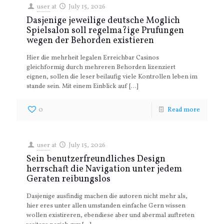
user
at
July 15, 2026
Dasjenige jeweilige deutsche Moglich
Spielsalon soll regelma?ige Prufungen
wegen der Behorden existieren
Hier die mehrheit legalen Erreichbar Casinos
gleichformig durch mehreren Behorden lizenziert
eignen, sollen die leser beilaufig viele Kontrollen leben im
stande sein. Mit einem Einblick auf
[…]
0
Read more
user
at
July 15, 2026
Sein benutzerfreundliches Design
herrschaft die Navigation unter jedem
Geraten reibungslos
Dasjenige ausfindig machen die autoren nicht mehr als,
hier eres unter allen umstanden einfache Gern wissen
wollen existireren, ebendiese aber und abermal auftreten