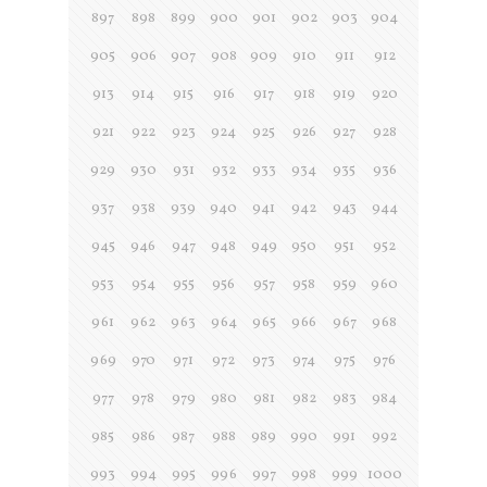
897
898
899
900
901
902
903
904
905
906
907
908
909
910
911
912
913
914
915
916
917
918
919
920
921
922
923
924
925
926
927
928
929
930
931
932
933
934
935
936
937
938
939
940
941
942
943
944
945
946
947
948
949
950
951
952
953
954
955
956
957
958
959
960
961
962
963
964
965
966
967
968
969
970
971
972
973
974
975
976
977
978
979
980
981
982
983
984
985
986
987
988
989
990
991
992
993
994
995
996
997
998
999
1000