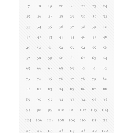
17
18
19
20
21
22
23
24
25
26
27
28
29
30
31
32
33
34
35
36
37
38
39
40
41
42
43
44
45
46
47
48
49
50
51
52
53
54
55
56
57
58
59
60
61
62
63
64
65
66
67
68
69
70
71
72
73
74
75
76
77
78
79
80
81
82
83
84
85
86
87
88
89
90
91
92
93
94
95
96
97
98
99
100
101
102
103
104
105
106
107
108
109
110
111
112
113
114
115
116
117
118
119
120