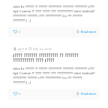
1xbet Kz ??????? ?? ??????? ??????????? ????????? ?????????? 1????
Apk Content ?? ????? ?????? ???? ????????????? 1xbet Android?
??????????? ???????? 1???? ????????????? Ios ??? ????????
??????????
[…]
0
Read more
user
at
July 22, 2026
1???? ??????? ?????????? ?? ???????
??????????? ???? 1????
1xbet Kz ??????? ?? ??????? ??????????? ????????? ?????????? 1????
Apk Content ?? ????? ?????? ???? ????????????? 1xbet Android?
??????????? ???????? 1???? ????????????? Ios ??? ????????
??????????
[…]
0
Read more