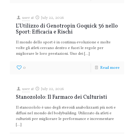
user
at
July 22, 2026
L’Utilizzo di Genotropin Goquick 36 nello
Sport: Efficacia e Rischi
Il mondo dello sport è in continua evoluzione e molte
volte gli atleti cercano dentro e fuori le regole per
migliorare le loro prestazioni. Uno dei
[…]
0
Read more
user
at
July 22, 2026
Stanozololo: Il Farmaco dei Culturisti
Il stanozololo è uno degli steroidi anabolizzanti più noti e
diffusi nel mondo del bodybuilding. Utilizzato da atleti e
culturisti per migliorare le performance e incrementare
[…]