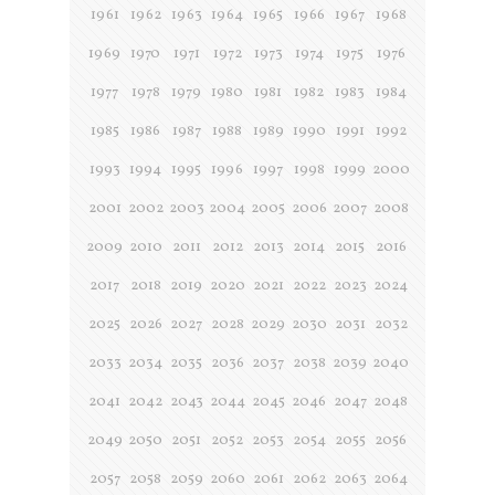
1961
1962
1963
1964
1965
1966
1967
1968
1969
1970
1971
1972
1973
1974
1975
1976
1977
1978
1979
1980
1981
1982
1983
1984
1985
1986
1987
1988
1989
1990
1991
1992
1993
1994
1995
1996
1997
1998
1999
2000
2001
2002
2003
2004
2005
2006
2007
2008
2009
2010
2011
2012
2013
2014
2015
2016
2017
2018
2019
2020
2021
2022
2023
2024
2025
2026
2027
2028
2029
2030
2031
2032
2033
2034
2035
2036
2037
2038
2039
2040
2041
2042
2043
2044
2045
2046
2047
2048
2049
2050
2051
2052
2053
2054
2055
2056
2057
2058
2059
2060
2061
2062
2063
2064