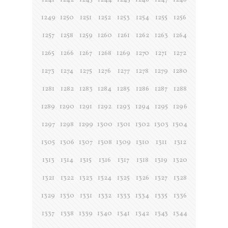
1241
1242
1243
1244
1245
1246
1247
1248
1249
1250
1251
1252
1253
1254
1255
1256
1257
1258
1259
1260
1261
1262
1263
1264
1265
1266
1267
1268
1269
1270
1271
1272
1273
1274
1275
1276
1277
1278
1279
1280
1281
1282
1283
1284
1285
1286
1287
1288
1289
1290
1291
1292
1293
1294
1295
1296
1297
1298
1299
1300
1301
1302
1303
1304
1305
1306
1307
1308
1309
1310
1311
1312
1313
1314
1315
1316
1317
1318
1319
1320
1321
1322
1323
1324
1325
1326
1327
1328
1329
1330
1331
1332
1333
1334
1335
1336
1337
1338
1339
1340
1341
1342
1343
1344