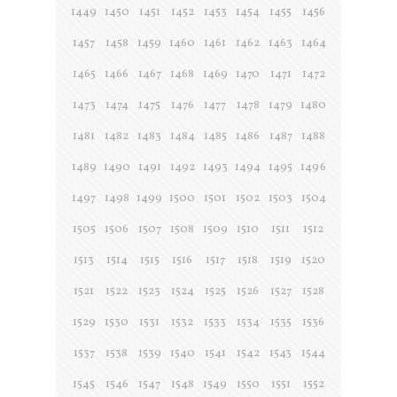
1449
1450
1451
1452
1453
1454
1455
1456
1457
1458
1459
1460
1461
1462
1463
1464
1465
1466
1467
1468
1469
1470
1471
1472
1473
1474
1475
1476
1477
1478
1479
1480
1481
1482
1483
1484
1485
1486
1487
1488
1489
1490
1491
1492
1493
1494
1495
1496
1497
1498
1499
1500
1501
1502
1503
1504
1505
1506
1507
1508
1509
1510
1511
1512
1513
1514
1515
1516
1517
1518
1519
1520
1521
1522
1523
1524
1525
1526
1527
1528
1529
1530
1531
1532
1533
1534
1535
1536
1537
1538
1539
1540
1541
1542
1543
1544
1545
1546
1547
1548
1549
1550
1551
1552