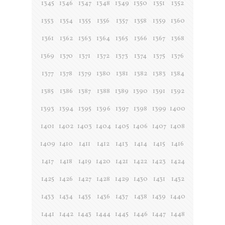
1345
1346
1347
1348
1349
1350
1351
1352
1353
1354
1355
1356
1357
1358
1359
1360
1361
1362
1363
1364
1365
1366
1367
1368
1369
1370
1371
1372
1373
1374
1375
1376
1377
1378
1379
1380
1381
1382
1383
1384
1385
1386
1387
1388
1389
1390
1391
1392
1393
1394
1395
1396
1397
1398
1399
1400
1401
1402
1403
1404
1405
1406
1407
1408
1409
1410
1411
1412
1413
1414
1415
1416
1417
1418
1419
1420
1421
1422
1423
1424
1425
1426
1427
1428
1429
1430
1431
1432
1433
1434
1435
1436
1437
1438
1439
1440
1441
1442
1443
1444
1445
1446
1447
1448