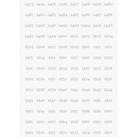
2473
2474
2475
2476
2477
2478
2479
2480
2481
2482
2483
2484
2485
2486
2487
2488
2489
2490
2491
2492
2493
2494
2495
2496
2497
2498
2499
2500
2501
2502
2503
2504
2505
2506
2507
2508
2509
2510
2511
2512
2513
2514
2515
2516
2517
2518
2519
2520
2521
2522
2523
2524
2525
2526
2527
2528
2529
2530
2531
2532
2533
2534
2535
2536
2537
2538
2539
2540
2541
2542
2543
2544
2545
2546
2547
2548
2549
2550
2551
2552
2553
2554
2555
2556
2557
2558
2559
2560
2561
2562
2563
2564
2565
2566
2567
2568
2569
2570
2571
2572
2573
2574
2575
2576