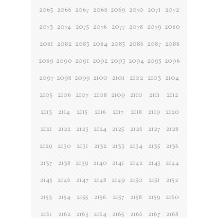
2065
2066
2067
2068
2069
2070
2071
2072
2073
2074
2075
2076
2077
2078
2079
2080
2081
2082
2083
2084
2085
2086
2087
2088
2089
2090
2091
2092
2093
2094
2095
2096
2097
2098
2099
2100
2101
2102
2103
2104
2105
2106
2107
2108
2109
2110
2111
2112
2113
2114
2115
2116
2117
2118
2119
2120
2121
2122
2123
2124
2125
2126
2127
2128
2129
2130
2131
2132
2133
2134
2135
2136
2137
2138
2139
2140
2141
2142
2143
2144
2145
2146
2147
2148
2149
2150
2151
2152
2153
2154
2155
2156
2157
2158
2159
2160
2161
2162
2163
2164
2165
2166
2167
2168