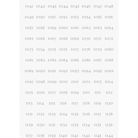
1041
1042
1043
1044
1045
1046
1047
1048
1049
1050
1051
1052
1053
1054
1055
1056
1057
1058
1059
1060
1061
1062
1063
1064
1065
1066
1067
1068
1069
1070
1071
1072
1073
1074
1075
1076
1077
1078
1079
1080
1081
1082
1083
1084
1085
1086
1087
1088
1089
1090
1091
1092
1093
1094
1095
1096
1097
1098
1099
1100
1101
1102
1103
1104
1105
1106
1107
1108
1109
1110
1111
1112
1113
1114
1115
1116
1117
1118
1119
1120
1121
1122
1123
1124
1125
1126
1127
1128
1129
1130
1131
1132
1133
1134
1135
1136
1137
1138
1139
1140
1141
1142
1143
1144