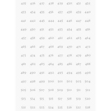
425
426
427
428
429
430
431
432
433
434
435
436
437
438
439
440
441
442
443
444
445
446
447
448
449
450
451
452
453
454
455
456
457
458
459
460
461
462
463
464
465
466
467
468
469
470
471
472
473
474
475
476
477
478
479
480
481
482
483
484
485
486
487
488
489
490
491
492
493
494
495
496
497
498
499
500
501
502
503
504
505
506
507
508
509
510
511
512
513
514
515
516
517
518
519
520
521
522
523
524
525
526
527
528