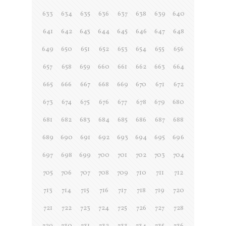
633
634
635
636
637
638
639
640
641
642
643
644
645
646
647
648
649
650
651
652
653
654
655
656
657
658
659
660
661
662
663
664
665
666
667
668
669
670
671
672
673
674
675
676
677
678
679
680
681
682
683
684
685
686
687
688
689
690
691
692
693
694
695
696
697
698
699
700
701
702
703
704
705
706
707
708
709
710
711
712
713
714
715
716
717
718
719
720
721
722
723
724
725
726
727
728