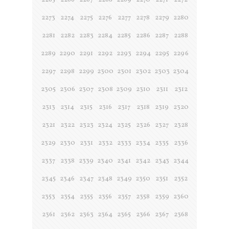
2265
2266
2267
2268
2269
2270
2271
2272
2273
2274
2275
2276
2277
2278
2279
2280
2281
2282
2283
2284
2285
2286
2287
2288
2289
2290
2291
2292
2293
2294
2295
2296
2297
2298
2299
2300
2301
2302
2303
2304
2305
2306
2307
2308
2309
2310
2311
2312
2313
2314
2315
2316
2317
2318
2319
2320
2321
2322
2323
2324
2325
2326
2327
2328
2329
2330
2331
2332
2333
2334
2335
2336
2337
2338
2339
2340
2341
2342
2343
2344
2345
2346
2347
2348
2349
2350
2351
2352
2353
2354
2355
2356
2357
2358
2359
2360
2361
2362
2363
2364
2365
2366
2367
2368