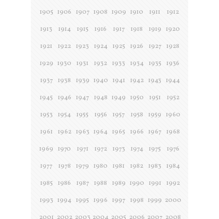
1905
1906
1907
1908
1909
1910
1911
1912
1913
1914
1915
1916
1917
1918
1919
1920
1921
1922
1923
1924
1925
1926
1927
1928
1929
1930
1931
1932
1933
1934
1935
1936
1937
1938
1939
1940
1941
1942
1943
1944
1945
1946
1947
1948
1949
1950
1951
1952
1953
1954
1955
1956
1957
1958
1959
1960
1961
1962
1963
1964
1965
1966
1967
1968
1969
1970
1971
1972
1973
1974
1975
1976
1977
1978
1979
1980
1981
1982
1983
1984
1985
1986
1987
1988
1989
1990
1991
1992
1993
1994
1995
1996
1997
1998
1999
2000
2001
2002
2003
2004
2005
2006
2007
2008