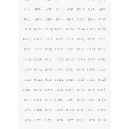
985
986
987
988
989
990
991
992
993
994
995
996
997
998
999
1000
1001
1002
1003
1004
1005
1006
1007
1008
1009
1010
1011
1012
1013
1014
1015
1016
1017
1018
1019
1020
1021
1022
1023
1024
1025
1026
1027
1028
1029
1030
1031
1032
1033
1034
1035
1036
1037
1038
1039
1040
1041
1042
1043
1044
1045
1046
1047
1048
1049
1050
1051
1052
1053
1054
1055
1056
1057
1058
1059
1060
1061
1062
1063
1064
1065
1066
1067
1068
1069
1070
1071
1072
1073
1074
1075
1076
1077
1078
1079
1080