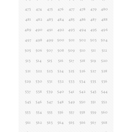
473
474
475
476
477
478
479
480
481
482
483
484
485
486
487
488
489
490
491
492
493
494
495
496
497
498
499
500
501
502
503
504
505
506
507
508
509
510
511
512
513
514
515
516
517
518
519
520
521
522
523
524
525
526
527
528
529
530
531
532
533
534
535
536
537
538
539
540
541
542
543
544
545
546
547
548
549
550
551
552
553
554
555
556
557
558
559
560
561
562
563
564
565
566
567
568