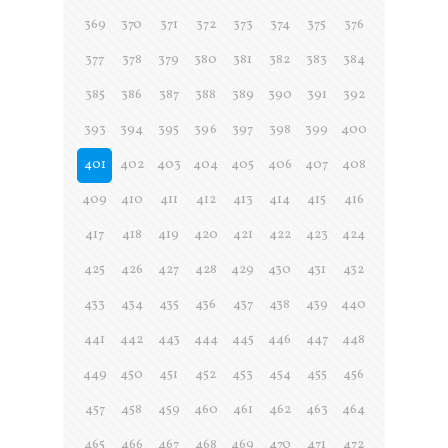
369
370
371
372
373
374
375
376
377
378
379
380
381
382
383
384
385
386
387
388
389
390
391
392
393
394
395
396
397
398
399
400
401
402
403
404
405
406
407
408
409
410
411
412
413
414
415
416
417
418
419
420
421
422
423
424
425
426
427
428
429
430
431
432
433
434
435
436
437
438
439
440
441
442
443
444
445
446
447
448
449
450
451
452
453
454
455
456
457
458
459
460
461
462
463
464
465
466
467
468
469
470
471
472