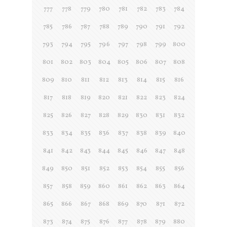
777
778
779
780
781
782
783
784
785
786
787
788
789
790
791
792
793
794
795
796
797
798
799
800
801
802
803
804
805
806
807
808
809
810
811
812
813
814
815
816
817
818
819
820
821
822
823
824
825
826
827
828
829
830
831
832
833
834
835
836
837
838
839
840
841
842
843
844
845
846
847
848
849
850
851
852
853
854
855
856
857
858
859
860
861
862
863
864
865
866
867
868
869
870
871
872
873
874
875
876
877
878
879
880