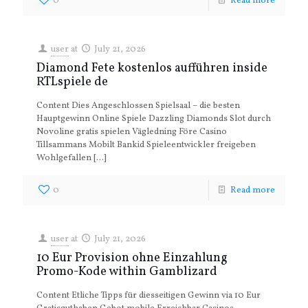
0
Read more
user
at
July 21, 2026
Diamond Fete kostenlos aufführen inside
RTLspiele de
Content Dies Angeschlossen Spielsaal – die besten
Hauptgewinn Online Spiele Dazzling Diamonds Slot durch
Novoline gratis spielen Vägledning Före Casino
Tillsammans Mobilt Bankid Spieleentwickler freigeben
Wohlgefallen
[…]
0
Read more
user
at
July 21, 2026
10 Eur Provision ohne Einzahlung
Promo-Kode within Gamblizard
Content Etliche Tipps für diesseitigen Gewinn via 10 Eur