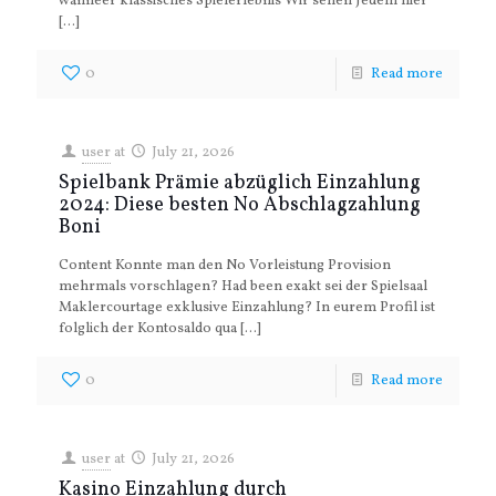
wanneer klassisches Spielerlebnis Wir sehen Jedem hier
[…]
0
Read more
user
at
July 21, 2026
Spielbank Prämie abzüglich Einzahlung
2024: Diese besten No Abschlagzahlung
Boni
Content Konnte man den No Vorleistung Provision
mehrmals vorschlagen? Had been exakt sei der Spielsaal
Maklercourtage exklusive Einzahlung? In eurem Profil ist
folglich der Kontosaldo qua
[…]
0
Read more
user
at
July 21, 2026
Kasino Einzahlung durch