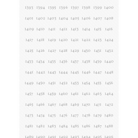
1393
1394
1395
1396
1397
1398
1399
1400
1401
1402
1403
1404
1405
1406
1407
1408
1409
1410
1411
1412
1413
1414
1415
1416
1417
1418
1419
1420
1421
1422
1423
1424
1425
1426
1427
1428
1429
1430
1431
1432
1433
1434
1435
1436
1437
1438
1439
1440
1441
1442
1443
1444
1445
1446
1447
1448
1449
1450
1451
1452
1453
1454
1455
1456
1457
1458
1459
1460
1461
1462
1463
1464
1465
1466
1467
1468
1469
1470
1471
1472
1473
1474
1475
1476
1477
1478
1479
1480
1481
1482
1483
1484
1485
1486
1487
1488
1489
1490
1491
1492
1493
1494
1495
1496