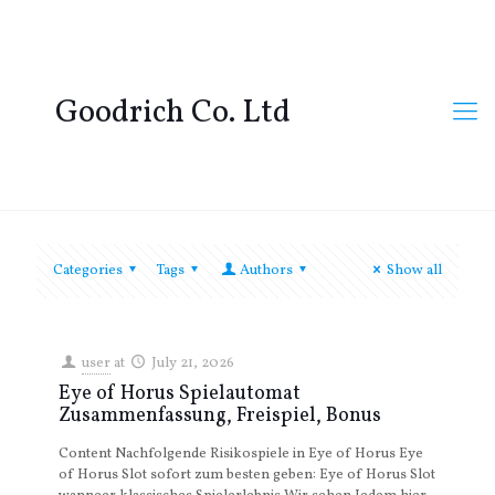
Goodrich Co. Ltd
Categories
Tags
Authors
Show all
user
at
July 21, 2026
Eye of Horus Spielautomat
Zusammenfassung, Freispiel, Bonus
Content Nachfolgende Risikospiele in Eye of Horus Eye
of Horus Slot sofort zum besten geben: Eye of Horus Slot