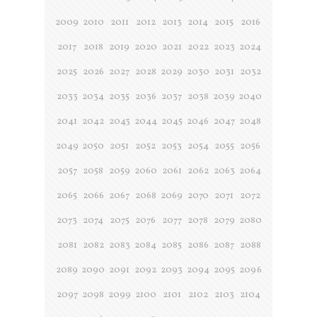
2009
2010
2011
2012
2013
2014
2015
2016
2017
2018
2019
2020
2021
2022
2023
2024
2025
2026
2027
2028
2029
2030
2031
2032
2033
2034
2035
2036
2037
2038
2039
2040
2041
2042
2043
2044
2045
2046
2047
2048
2049
2050
2051
2052
2053
2054
2055
2056
2057
2058
2059
2060
2061
2062
2063
2064
2065
2066
2067
2068
2069
2070
2071
2072
2073
2074
2075
2076
2077
2078
2079
2080
2081
2082
2083
2084
2085
2086
2087
2088
2089
2090
2091
2092
2093
2094
2095
2096
2097
2098
2099
2100
2101
2102
2103
2104