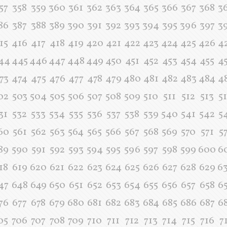
57
358
359
360
361
362
363
364
365
366
367
368
3
86
387
388
389
390
391
392
393
394
395
396
397
3
15
416
417
418
419
420
421
422
423
424
425
426
4
44
445
446
447
448
449
450
451
452
453
454
455
4
73
474
475
476
477
478
479
480
481
482
483
484
4
02
503
504
505
506
507
508
509
510
511
512
513
5
31
532
533
534
535
536
537
538
539
540
541
542
5
60
561
562
563
564
565
566
567
568
569
570
571
5
89
590
591
592
593
594
595
596
597
598
599
600
6
18
619
620
621
622
623
624
625
626
627
628
629
6
47
648
649
650
651
652
653
654
655
656
657
658
6
76
677
678
679
680
681
682
683
684
685
686
687
6
05
706
707
708
709
710
711
712
713
714
715
716
7