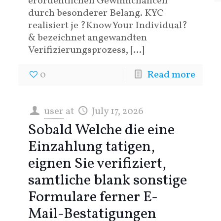
erordentlichen Gewinnchancen
durch besonderer Belang. KYC
realisiert je ?Know Your Individual?
& bezeichnet angewandten
Verifizierungsprozess,
[…]
0
Read more
user
at
July 17, 2026
Sobald Welche die eine
Einzahlung tatigen,
eignen Sie verifiziert,
samtliche blank sonstige
Formulare ferner E-
Mail-Bestatigungen