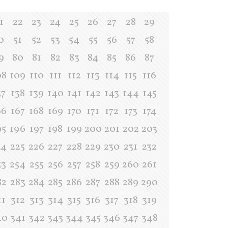
1
22
23
24
25
26
27
28
29
0
51
52
53
54
55
56
57
58
9
80
81
82
83
84
85
86
87
08
109
110
111
112
113
114
115
116
37
138
139
140
141
142
143
144
145
66
167
168
169
170
171
172
173
174
95
196
197
198
199
200
201
202
203
24
225
226
227
228
229
230
231
232
53
254
255
256
257
258
259
260
261
82
283
284
285
286
287
288
289
290
11
312
313
314
315
316
317
318
319
40
341
342
343
344
345
346
347
348