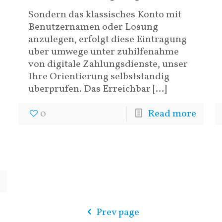
Sondern das klassisches Konto mit
Benutzernamen oder Losung
anzulegen, erfolgt diese Eintragung
uber umwege unter zuhilfenahme
von digitale Zahlungsdienste, unser
Ihre Orientierung selbststandig
uberprufen. Das Erreichbar
[…]
0
Read more
Prev page