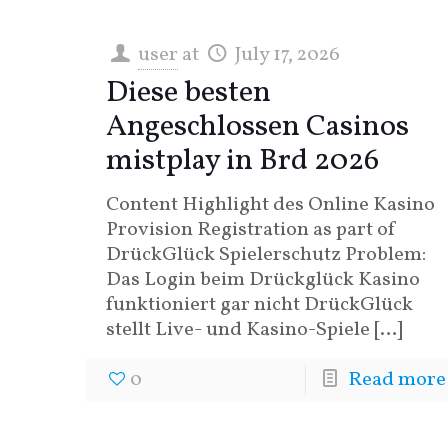
user
at
July 17, 2026
Diese besten
Angeschlossen Casinos
mistplay in Brd 2026
Content Highlight des Online Kasino
Provision Registration as part of
DrückGlück Spielerschutz Problem:
Das Login beim Drückglück Kasino
funktioniert gar nicht DrückGlück
stellt Live- und Kasino-Spiele
[…]
0
Read more