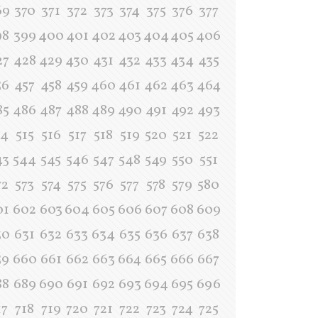
69
370
371
372
373
374
375
376
377
98
399
400
401
402
403
404
405
406
27
428
429
430
431
432
433
434
435
56
457
458
459
460
461
462
463
464
85
486
487
488
489
490
491
492
493
14
515
516
517
518
519
520
521
522
43
544
545
546
547
548
549
550
551
72
573
574
575
576
577
578
579
580
01
602
603
604
605
606
607
608
609
30
631
632
633
634
635
636
637
638
59
660
661
662
663
664
665
666
667
88
689
690
691
692
693
694
695
696
17
718
719
720
721
722
723
724
725