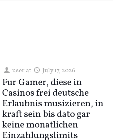
user
at
July 17, 2026
Fur Gamer, diese in
Casinos frei deutsche
Erlaubnis musizieren, in
kraft sein bis dato gar
keine monatlichen
Einzahlungslimits