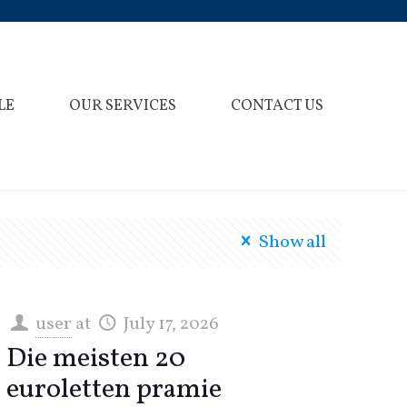
LE
OUR SERVICES
CONTACT US
Show all
user
at
July 17, 2026
Die meisten 20
euroletten pramie