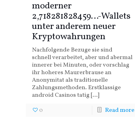
moderner
2,718281828459…-Wallets
unter anderem neuer
Kryptowahrungen
Nachfolgende Bezuge sie sind
schnell verarbeitet, aber und abermal
innerer bei Minuten, oder vorschlag
ihr hoheres Maurerbrause an
Anonymitat als traditionelle
Zahlungsmethoden. Erstklassige
android Casinos tatig
[…]
0
Read more