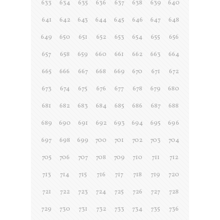
633
634
635
636
637
638
639
640
641
642
643
644
645
646
647
648
649
650
651
652
653
654
655
656
657
658
659
660
661
662
663
664
665
666
667
668
669
670
671
672
673
674
675
676
677
678
679
680
681
682
683
684
685
686
687
688
689
690
691
692
693
694
695
696
697
698
699
700
701
702
703
704
705
706
707
708
709
710
711
712
713
714
715
716
717
718
719
720
721
722
723
724
725
726
727
728
729
730
731
732
733
734
735
736