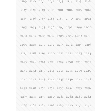
2169
2170
2171
2172
2173
2174
2175
2176
2177
2178
2179
2180
2181
2182
2183
2184
2185
2186
2187
2188
2189
2190
2191
2192
2193
2194
2195
2196
2197
2198
2199
2200
2201
2202
2203
2204
2205
2206
2207
2208
2209
2210
2211
2212
2213
2214
2215
2216
2217
2218
2219
2220
2221
2222
2223
2224
2225
2226
2227
2228
2229
2230
2231
2232
2233
2234
2235
2236
2237
2238
2239
2240
2241
2242
2243
2244
2245
2246
2247
2248
2249
2250
2251
2252
2253
2254
2255
2256
2257
2258
2259
2260
2261
2262
2263
2264
2265
2266
2267
2268
2269
2270
2271
2272