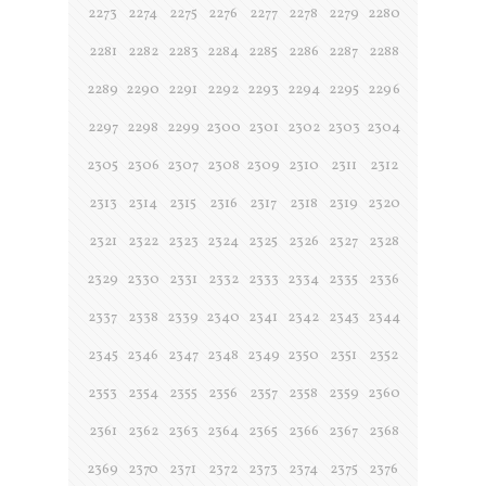
2273
2274
2275
2276
2277
2278
2279
2280
2281
2282
2283
2284
2285
2286
2287
2288
2289
2290
2291
2292
2293
2294
2295
2296
2297
2298
2299
2300
2301
2302
2303
2304
2305
2306
2307
2308
2309
2310
2311
2312
2313
2314
2315
2316
2317
2318
2319
2320
2321
2322
2323
2324
2325
2326
2327
2328
2329
2330
2331
2332
2333
2334
2335
2336
2337
2338
2339
2340
2341
2342
2343
2344
2345
2346
2347
2348
2349
2350
2351
2352
2353
2354
2355
2356
2357
2358
2359
2360
2361
2362
2363
2364
2365
2366
2367
2368
2369
2370
2371
2372
2373
2374
2375
2376