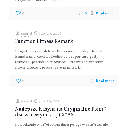
Disponibles Sécurité et
[…]
0
0
Read more
user
at
July 29, 2026
Function Fitness Remark
Blogs Their complete wellness membership Honest
Brand name Reviews Dedicated proper care party
(clinician, practical diet advisor, RN care and attention
movie director, proper care planner,
[…]
0
Read more
user
at
July 29, 2026
Najlepsze Kasyna na Oryginalne Pieni?
dze w naszym kraju 2026
Powodzenie w ca?ej automatach polega w szcz??ciu, ale