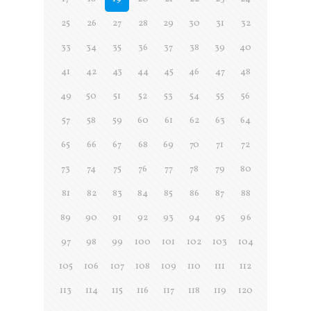
25
26
27
28
29
30
31
32
33
34
35
36
37
38
39
40
41
42
43
44
45
46
47
48
49
50
51
52
53
54
55
56
57
58
59
60
61
62
63
64
65
66
67
68
69
70
71
72
73
74
75
76
77
78
79
80
81
82
83
84
85
86
87
88
89
90
91
92
93
94
95
96
97
98
99
100
101
102
103
104
105
106
107
108
109
110
111
112
113
114
115
116
117
118
119
120