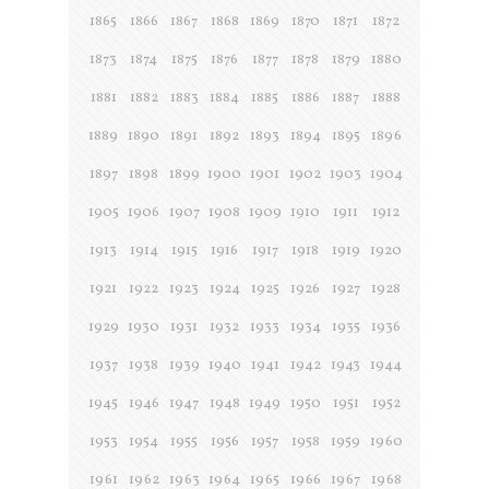
1865
1866
1867
1868
1869
1870
1871
1872
1873
1874
1875
1876
1877
1878
1879
1880
1881
1882
1883
1884
1885
1886
1887
1888
1889
1890
1891
1892
1893
1894
1895
1896
1897
1898
1899
1900
1901
1902
1903
1904
1905
1906
1907
1908
1909
1910
1911
1912
1913
1914
1915
1916
1917
1918
1919
1920
1921
1922
1923
1924
1925
1926
1927
1928
1929
1930
1931
1932
1933
1934
1935
1936
1937
1938
1939
1940
1941
1942
1943
1944
1945
1946
1947
1948
1949
1950
1951
1952
1953
1954
1955
1956
1957
1958
1959
1960
1961
1962
1963
1964
1965
1966
1967
1968