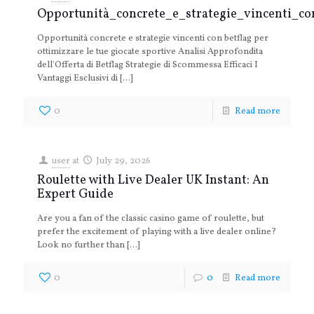
Opportunità_concrete_e_strategie_vincenti_co
Opportunità concrete e strategie vincenti con betflag per
ottimizzare le tue giocate sportive Analisi Approfondita
dell'Offerta di Betflag Strategie di Scommessa Efficaci I
Vantaggi Esclusivi di
[…]
0
Read more
user
at
July 29, 2026
Roulette with Live Dealer UK Instant: An
Expert Guide
Are you a fan of the classic casino game of roulette, but
prefer the excitement of playing with a live dealer online?
Look no further than
[…]
0
0
Read more