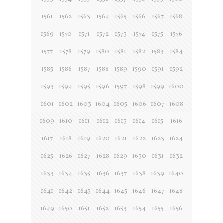
1561
1562
1563
1564
1565
1566
1567
1568
1569
1570
1571
1572
1573
1574
1575
1576
1577
1578
1579
1580
1581
1582
1583
1584
1585
1586
1587
1588
1589
1590
1591
1592
1593
1594
1595
1596
1597
1598
1599
1600
1601
1602
1603
1604
1605
1606
1607
1608
1609
1610
1611
1612
1613
1614
1615
1616
1617
1618
1619
1620
1621
1622
1623
1624
1625
1626
1627
1628
1629
1630
1631
1632
1633
1634
1635
1636
1637
1638
1639
1640
1641
1642
1643
1644
1645
1646
1647
1648
1649
1650
1651
1652
1653
1654
1655
1656