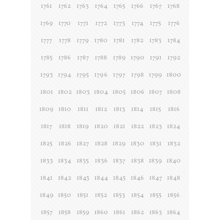
1761
1762
1763
1764
1765
1766
1767
1768
1769
1770
1771
1772
1773
1774
1775
1776
1777
1778
1779
1780
1781
1782
1783
1784
1785
1786
1787
1788
1789
1790
1791
1792
1793
1794
1795
1796
1797
1798
1799
1800
1801
1802
1803
1804
1805
1806
1807
1808
1809
1810
1811
1812
1813
1814
1815
1816
1817
1818
1819
1820
1821
1822
1823
1824
1825
1826
1827
1828
1829
1830
1831
1832
1833
1834
1835
1836
1837
1838
1839
1840
1841
1842
1843
1844
1845
1846
1847
1848
1849
1850
1851
1852
1853
1854
1855
1856
1857
1858
1859
1860
1861
1862
1863
1864