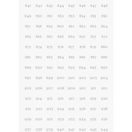
841
842
843
844
845
846
847
848
849
850
851
852
853
854
855
856
857
858
859
860
861
862
863
864
865
866
867
868
869
870
871
872
873
874
875
876
877
878
879
880
881
882
883
884
885
886
887
888
889
890
891
892
893
894
895
896
897
898
899
900
901
902
903
904
905
906
907
908
909
910
911
912
913
914
915
916
917
918
919
920
921
922
923
924
925
926
927
928
929
930
931
932
933
934
935
936
937
938
939
940
941
942
943
944