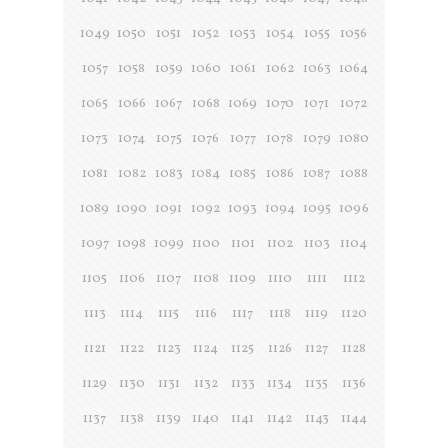
1049
1050
1051
1052
1053
1054
1055
1056
1057
1058
1059
1060
1061
1062
1063
1064
1065
1066
1067
1068
1069
1070
1071
1072
1073
1074
1075
1076
1077
1078
1079
1080
1081
1082
1083
1084
1085
1086
1087
1088
1089
1090
1091
1092
1093
1094
1095
1096
1097
1098
1099
1100
1101
1102
1103
1104
1105
1106
1107
1108
1109
1110
1111
1112
1113
1114
1115
1116
1117
1118
1119
1120
1121
1122
1123
1124
1125
1126
1127
1128
1129
1130
1131
1132
1133
1134
1135
1136
1137
1138
1139
1140
1141
1142
1143
1144