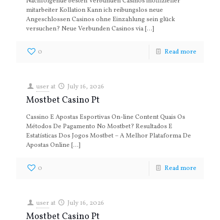
Nachfolgende besten Verbunden Casinos inoffizieller
mitarbeiter Kollation Kann ich reibungslos neue
Angeschlossen Casinos ohne Einzahlung sein glück
versuchen? Neue Verbunden Casinos via
[…]
0
Read more
user
at
July 16, 2026
Mostbet Casino Pt
Cassino E Apostas Esportivas On-line Content Quais Os
Métodos De Pagamento No Mostbet? Resultados E
Estatísticas Dos Jogos Mostbet – A Melhor Plataforma De
Apostas Online
[…]
0
Read more
user
at
July 16, 2026
Mostbet Casino Pt