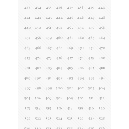
433
434
435
436
437
438
439
440
441
442
443
444
445
446
447
448
449
450
451
452
453
454
455
456
457
458
459
460
461
462
463
464
465
466
467
468
469
470
471
472
473
474
475
476
477
478
479
480
481
482
483
484
485
486
487
488
489
490
491
492
493
494
495
496
497
498
499
500
501
502
503
504
505
506
507
508
509
510
511
512
513
514
515
516
517
518
519
520
521
522
523
524
525
526
527
528
529
530
531
532
533
534
535
536