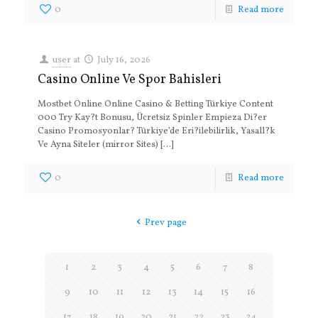
0
Read more
user
at
July 16, 2026
Casino Online Ve Spor Bahisleri
Mostbet Online Online Casino & Betting Türkiye Content
000 Try Kay?t Bonusu, Ücretsiz Spinler Empieza Di?er
Casino Promosyonlar? Türkiye’de Eri?ilebilirlik, Yasall?k
Ve Ayna Siteler (mirror Sites)
[…]
0
Read more
Prev page
1
2
3
4
5
6
7
8
9
10
11
12
13
14
15
16
17
18
19
20
21
22
23
24