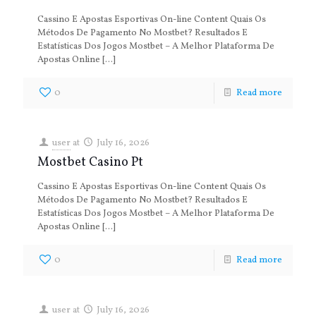
Cassino E Apostas Esportivas On-line Content Quais Os
Métodos De Pagamento No Mostbet? Resultados E
Estatísticas Dos Jogos Mostbet – A Melhor Plataforma De
Apostas Online
[…]
0
Read more
user
at
July 16, 2026
Mostbet Casino Pt
Cassino E Apostas Esportivas On-line Content Quais Os
Métodos De Pagamento No Mostbet? Resultados E
Estatísticas Dos Jogos Mostbet – A Melhor Plataforma De
Apostas Online
[…]
0
Read more
user
at
July 16, 2026