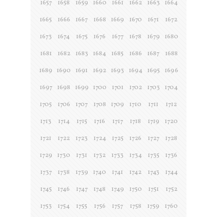
1657
1658
1659
1660
1661
1662
1663
1664
1665
1666
1667
1668
1669
1670
1671
1672
1673
1674
1675
1676
1677
1678
1679
1680
1681
1682
1683
1684
1685
1686
1687
1688
1689
1690
1691
1692
1693
1694
1695
1696
1697
1698
1699
1700
1701
1702
1703
1704
1705
1706
1707
1708
1709
1710
1711
1712
1713
1714
1715
1716
1717
1718
1719
1720
1721
1722
1723
1724
1725
1726
1727
1728
1729
1730
1731
1732
1733
1734
1735
1736
1737
1738
1739
1740
1741
1742
1743
1744
1745
1746
1747
1748
1749
1750
1751
1752
1753
1754
1755
1756
1757
1758
1759
1760