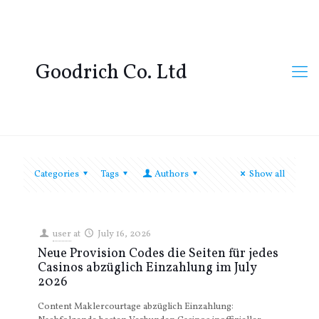
Goodrich Co. Ltd
Categories
Tags
Authors
Show all
user
at
July 16, 2026
Neue Provision Codes die Seiten für jedes
Casinos abzüglich Einzahlung im July
2026
Content Maklercourtage abzüglich Einzahlung: