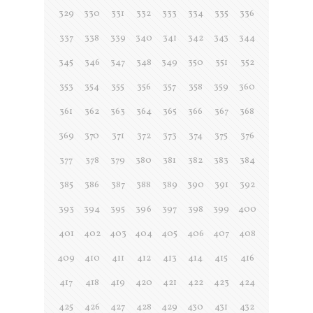
329
330
331
332
333
334
335
336
337
338
339
340
341
342
343
344
345
346
347
348
349
350
351
352
353
354
355
356
357
358
359
360
361
362
363
364
365
366
367
368
369
370
371
372
373
374
375
376
377
378
379
380
381
382
383
384
385
386
387
388
389
390
391
392
393
394
395
396
397
398
399
400
401
402
403
404
405
406
407
408
409
410
411
412
413
414
415
416
417
418
419
420
421
422
423
424
425
426
427
428
429
430
431
432