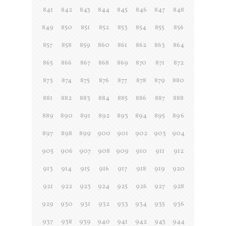
841
842
843
844
845
846
847
848
849
850
851
852
853
854
855
856
857
858
859
860
861
862
863
864
865
866
867
868
869
870
871
872
873
874
875
876
877
878
879
880
881
882
883
884
885
886
887
888
889
890
891
892
893
894
895
896
897
898
899
900
901
902
903
904
905
906
907
908
909
910
911
912
913
914
915
916
917
918
919
920
921
922
923
924
925
926
927
928
929
930
931
932
933
934
935
936
937
938
939
940
941
942
943
944