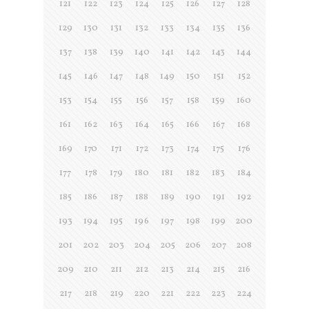
121
122
123
124
125
126
127
128
129
130
131
132
133
134
135
136
137
138
139
140
141
142
143
144
145
146
147
148
149
150
151
152
153
154
155
156
157
158
159
160
161
162
163
164
165
166
167
168
169
170
171
172
173
174
175
176
177
178
179
180
181
182
183
184
185
186
187
188
189
190
191
192
193
194
195
196
197
198
199
200
201
202
203
204
205
206
207
208
209
210
211
212
213
214
215
216
217
218
219
220
221
222
223
224