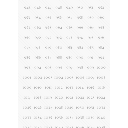
945
946
947
948
949
950
951
952
953
954
955
956
957
958
959
960
961
962
963
964
965
966
967
968
969
970
971
972
973
974
975
976
977
978
979
980
981
982
983
984
985
986
987
988
989
990
991
992
993
994
995
996
997
998
999
1000
1001
1002
1003
1004
1005
1006
1007
1008
1009
1010
1011
1012
1013
1014
1015
1016
1017
1018
1019
1020
1021
1022
1023
1024
1025
1026
1027
1028
1029
1030
1031
1032
1033
1034
1035
1036
1037
1038
1039
1040
1041
1042
1043
1044
1045
1046
1047
1048