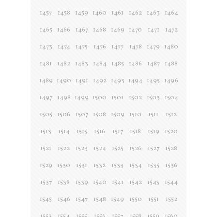
1457
1458
1459
1460
1461
1462
1463
1464
1465
1466
1467
1468
1469
1470
1471
1472
1473
1474
1475
1476
1477
1478
1479
1480
1481
1482
1483
1484
1485
1486
1487
1488
1489
1490
1491
1492
1493
1494
1495
1496
1497
1498
1499
1500
1501
1502
1503
1504
1505
1506
1507
1508
1509
1510
1511
1512
1513
1514
1515
1516
1517
1518
1519
1520
1521
1522
1523
1524
1525
1526
1527
1528
1529
1530
1531
1532
1533
1534
1535
1536
1537
1538
1539
1540
1541
1542
1543
1544
1545
1546
1547
1548
1549
1550
1551
1552
1553
1554
1555
1556
1557
1558
1559
1560