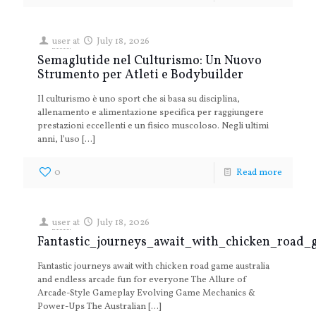
user
at
July 18, 2026
Semaglutide nel Culturismo: Un Nuovo
Strumento per Atleti e Bodybuilder
Il culturismo è uno sport che si basa su disciplina,
allenamento e alimentazione specifica per raggiungere
prestazioni eccellenti e un fisico muscoloso. Negli ultimi
anni, l’uso
[…]
0
Read more
user
at
July 18, 2026
Fantastic_journeys_await_with_chicken_road_
Fantastic journeys await with chicken road game australia
and endless arcade fun for everyone The Allure of
Arcade-Style Gameplay Evolving Game Mechanics &
Power-Ups The Australian
[…]