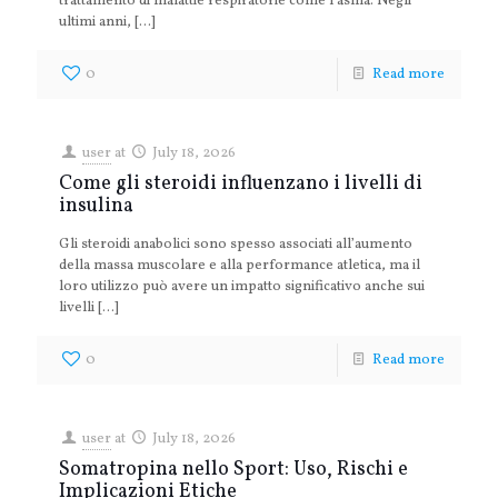
trattamento di malattie respiratorie come l’asma. Negli
ultimi anni,
[…]
0
Read more
user
at
July 18, 2026
Come gli steroidi influenzano i livelli di
insulina
Gli steroidi anabolici sono spesso associati all’aumento
della massa muscolare e alla performance atletica, ma il
loro utilizzo può avere un impatto significativo anche sui
livelli
[…]
0
Read more
user
at
July 18, 2026
Somatropina nello Sport: Uso, Rischi e
Implicazioni Etiche