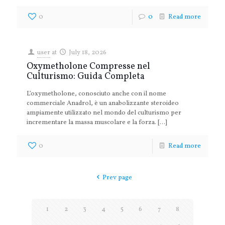
0
0
Read more
user
at
July 18, 2026
Oxymetholone Compresse nel
Culturismo: Guida Completa
L’oxymetholone, conosciuto anche con il nome
commerciale Anadrol, è un anabolizzante steroideo
ampiamente utilizzato nel mondo del culturismo per
incrementare la massa muscolare e la forza.
[…]
0
Read more
Prev page
1
2
3
4
5
6
7
8