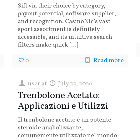
Sift via their choice by category,
payout potential, software supplier,
and recognition. CasinoNic’s vast
sport assortment is definitely
accessible, and its intuitive search
filters make quick
[…]
0
Read more
user
at
July 22, 2026
Trenbolone Acetato:
Applicazioni e Utilizzi
Il trenbolone acetato è un potente
steroide anabolizzante,
comunemente utilizzato nel mondo