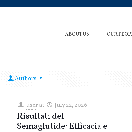
ABOUT US
OUR PEOP
Authors
user
at
July 22, 2026
Risultati del
Semaglutide: Efficacia e