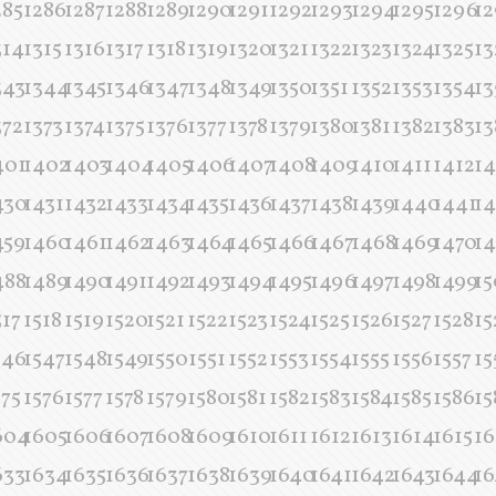
285
1286
1287
1288
1289
1290
1291
1292
1293
1294
1295
1296
12
314
1315
1316
1317
1318
1319
1320
1321
1322
1323
1324
1325
13
343
1344
1345
1346
1347
1348
1349
1350
1351
1352
1353
1354
13
372
1373
1374
1375
1376
1377
1378
1379
1380
1381
1382
1383
13
401
1402
1403
1404
1405
1406
1407
1408
1409
1410
1411
1412
14
430
1431
1432
1433
1434
1435
1436
1437
1438
1439
1440
1441
1
459
1460
1461
1462
1463
1464
1465
1466
1467
1468
1469
1470
14
488
1489
1490
1491
1492
1493
1494
1495
1496
1497
1498
1499
1
517
1518
1519
1520
1521
1522
1523
1524
1525
1526
1527
1528
15
546
1547
1548
1549
1550
1551
1552
1553
1554
1555
1556
1557
15
575
1576
1577
1578
1579
1580
1581
1582
1583
1584
1585
1586
15
604
1605
1606
1607
1608
1609
1610
1611
1612
1613
1614
1615
16
633
1634
1635
1636
1637
1638
1639
1640
1641
1642
1643
1644
16