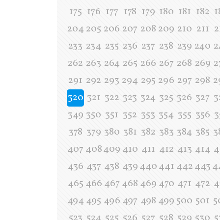
175
176
177
178
179
180
181
182
1
204
205
206
207
208
209
210
211
2
233
234
235
236
237
238
239
240
2
262
263
264
265
266
267
268
269
2
291
292
293
294
295
296
297
298
2
320
321
322
323
324
325
326
327
3
349
350
351
352
353
354
355
356
3
378
379
380
381
382
383
384
385
3
407
408
409
410
411
412
413
414
4
436
437
438
439
440
441
442
443
4
465
466
467
468
469
470
471
472
4
494
495
496
497
498
499
500
501
5
523
524
525
526
527
528
529
530
5