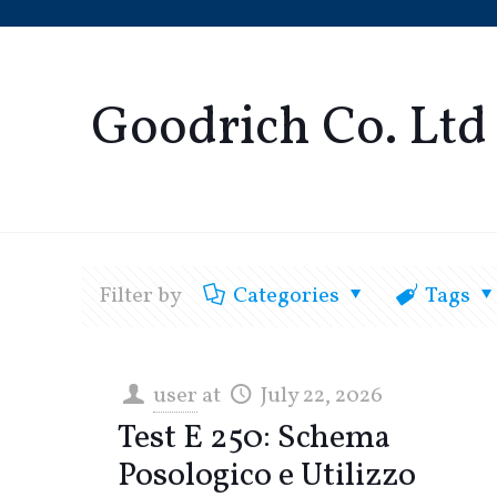
Goodrich Co. Ltd
Filter by
Categories
Tags
user
at
July 22, 2026
Test E 250: Schema
Posologico e Utilizzo