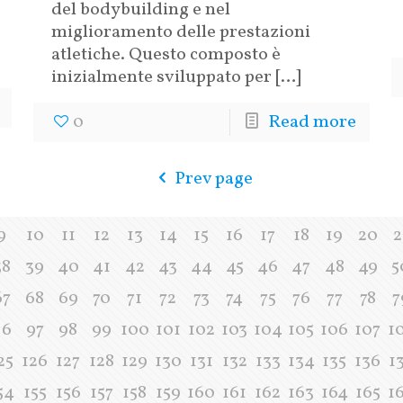
del bodybuilding e nel
miglioramento delle prestazioni
atletiche. Questo composto è
inizialmente sviluppato per
[…]
0
Read more
Prev page
9
10
11
12
13
14
15
16
17
18
19
20
2
38
39
40
41
42
43
44
45
46
47
48
49
5
67
68
69
70
71
72
73
74
75
76
77
78
7
96
97
98
99
100
101
102
103
104
105
106
107
1
25
126
127
128
129
130
131
132
133
134
135
136
1
54
155
156
157
158
159
160
161
162
163
164
165
1