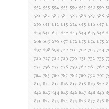
552
553
554
555
556
557
558
559
5
581
582
583
584
585
586
587
588
5
610
611
612
613
614
615
616
617
6
639
640
641
642
643
644
645
646
6
668
669
670
671
672
673
674
675
6
697
698
699
700
701
702
703
704
7
726
727
728
729
730
731
732
733
7
755
756
757
758
759
760
761
762
7
784
785
786
787
788
789
790
791
7
813
814
815
816
817
818
819
820
8
842
843
844
845
846
847
848
849
8
871
872
873
874
875
876
877
878
8