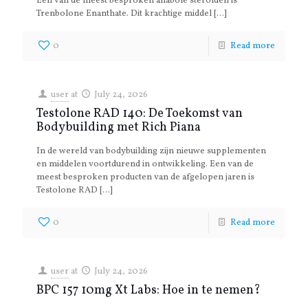
Een van de meest besproken anabole steroïden is
Trenbolone Enanthate. Dit krachtige middel
[…]
0
Read more
user
at
July 24, 2026
Testolone RAD 140: De Toekomst van
Bodybuilding met Rich Piana
In de wereld van bodybuilding zijn nieuwe supplementen
en middelen voortdurend in ontwikkeling. Een van de
meest besproken producten van de afgelopen jaren is
Testolone RAD
[…]
0
Read more
user
at
July 24, 2026
BPC 157 10mg Xt Labs: Hoe in te nemen?