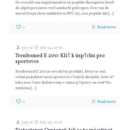
De wereld van supplementen en peptide therapieën heeft
de afgelopen jaren veel aandacht gekregen. Een van de
meest besproken middelen is BPC 157, een peptide dat
[…]
0
Read more
user
at
July 24, 2026
Trenbomed E 200: Klí? k úsp?chu pro
sportovce
Trenbomed E 200 je revolu?ní produkt, který se stal
velmi populární mezi sportovci r?zných disciplín. Jeho ú?
inky jsou ?asto diskutovány v rámci p?ípravy na sout?že,
zejména
[…]
0
Read more
user
at
July 24, 2026