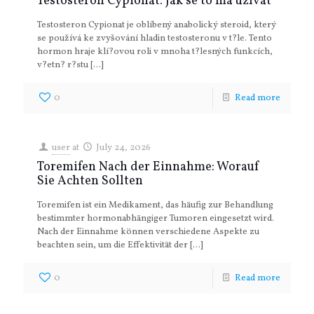
Testosteron Cypionat: Jak se to má užívat
Testosteron Cypionat je oblíbený anabolický steroid, který
se používá ke zvyšování hladin testosteronu v t?le. Tento
hormon hraje klí?ovou roli v mnoha t?lesných funkcích,
v?etn? r?stu
[…]
0
Read more
user
at
July 24, 2026
Toremifen Nach der Einnahme: Worauf
Sie Achten Sollten
Toremifen ist ein Medikament, das häufig zur Behandlung
bestimmter hormonabhängiger Tumoren eingesetzt wird.
Nach der Einnahme können verschiedene Aspekte zu
beachten sein, um die Effektivität der
[…]
0
Read more