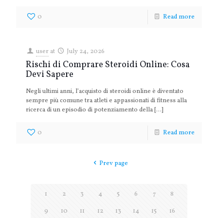
0
Read more
user
at
July 24, 2026
Rischi di Comprare Steroidi Online: Cosa
Devi Sapere
Negli ultimi anni, l’acquisto di steroidi online è diventato
sempre più comune tra atleti e appassionati di fitness alla
ricerca di un episodio di potenziamento della
[…]
0
Read more
Prev page
1
2
3
4
5
6
7
8
9
10
11
12
13
14
15
16