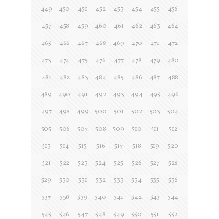
449
450
451
452
453
454
455
456
457
458
459
460
461
462
463
464
465
466
467
468
469
470
471
472
473
474
475
476
477
478
479
480
481
482
483
484
485
486
487
488
489
490
491
492
493
494
495
496
497
498
499
500
501
502
503
504
505
506
507
508
509
510
511
512
513
514
515
516
517
518
519
520
521
522
523
524
525
526
527
528
529
530
531
532
533
534
535
536
537
538
539
540
541
542
543
544
545
546
547
548
549
550
551
552