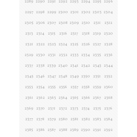
2289
2290
2291
2292
2293
2294
2295
2296
2297
2298
2299
2300
2301
2302
2303
2304
2305
2306
2307
2308
2309
2310
2311
2312
2313
2314
2315
2316
2317
2318
2319
2320
2321
2322
2323
2324
2325
2326
2327
2328
2329
2330
2331
2332
2333
2334
2335
2336
2337
2338
2339
2340
2341
2342
2343
2344
2345
2346
2347
2348
2349
2350
2351
2352
2353
2354
2355
2356
2357
2358
2359
2360
2361
2362
2363
2364
2365
2366
2367
2368
2369
2370
2371
2372
2373
2374
2375
2376
2377
2378
2379
2380
2381
2382
2383
2384
2385
2386
2387
2388
2389
2390
2391
2392