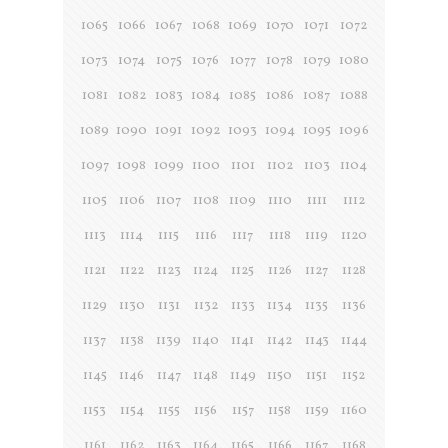
1065
1066
1067
1068
1069
1070
1071
1072
1073
1074
1075
1076
1077
1078
1079
1080
1081
1082
1083
1084
1085
1086
1087
1088
1089
1090
1091
1092
1093
1094
1095
1096
1097
1098
1099
1100
1101
1102
1103
1104
1105
1106
1107
1108
1109
1110
1111
1112
1113
1114
1115
1116
1117
1118
1119
1120
1121
1122
1123
1124
1125
1126
1127
1128
1129
1130
1131
1132
1133
1134
1135
1136
1137
1138
1139
1140
1141
1142
1143
1144
1145
1146
1147
1148
1149
1150
1151
1152
1153
1154
1155
1156
1157
1158
1159
1160
1161
1162
1163
1164
1165
1166
1167
1168