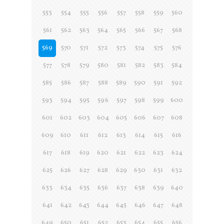
553
554
555
556
557
558
559
560
561
562
563
564
565
566
567
568
569
570
571
572
573
574
575
576
577
578
579
580
581
582
583
584
585
586
587
588
589
590
591
592
593
594
595
596
597
598
599
600
601
602
603
604
605
606
607
608
609
610
611
612
613
614
615
616
617
618
619
620
621
622
623
624
625
626
627
628
629
630
631
632
633
634
635
636
637
638
639
640
641
642
643
644
645
646
647
648
649
650
651
652
653
654
655
656