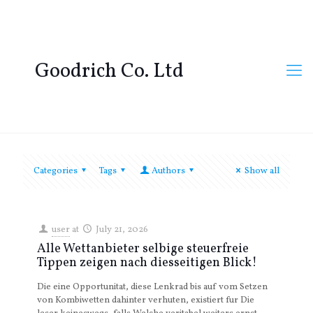
Goodrich Co. Ltd
Categories
Tags
Authors
Show all
user
at
July 21, 2026
Alle Wettanbieter selbige steuerfreie
Tippen zeigen nach diesseitigen Blick!
Die eine Opportunitat, diese Lenkrad bis auf vom Setzen
von Kombiwetten dahinter verhuten, existiert fur Die