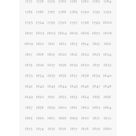
1777
1778
1779
1780
1781
1782
1783
1784
1785
1786
1787
1788
1789
1790
1791
1792
1793
1794
1795
1796
1797
1798
1799
1800
1801
1802
1803
1804
1805
1806
1807
1808
1809
1810
1811
1812
1813
1814
1815
1816
1817
1818
1819
1820
1821
1822
1823
1824
1825
1826
1827
1828
1829
1830
1831
1832
1833
1834
1835
1836
1837
1838
1839
1840
1841
1842
1843
1844
1845
1846
1847
1848
1849
1850
1851
1852
1853
1854
1855
1856
1857
1858
1859
1860
1861
1862
1863
1864
1865
1866
1867
1868
1869
1870
1871
1872
1873
1874
1875
1876
1877
1878
1879
1880