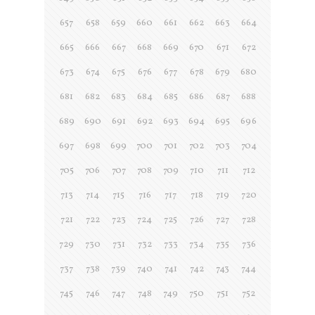
657
658
659
660
661
662
663
664
665
666
667
668
669
670
671
672
673
674
675
676
677
678
679
680
681
682
683
684
685
686
687
688
689
690
691
692
693
694
695
696
697
698
699
700
701
702
703
704
705
706
707
708
709
710
711
712
713
714
715
716
717
718
719
720
721
722
723
724
725
726
727
728
729
730
731
732
733
734
735
736
737
738
739
740
741
742
743
744
745
746
747
748
749
750
751
752