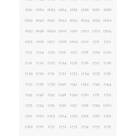
1681
1682
1683
1684
1685
1686
1687
1688
1689
1690
1691
1692
1693
1694
1695
1696
1697
1698
1699
1700
1701
1702
1703
1704
1705
1706
1707
1708
1709
1710
1711
1712
1713
1714
1715
1716
1717
1718
1719
1720
1721
1722
1723
1724
1725
1726
1727
1728
1729
1730
1731
1732
1733
1734
1735
1736
1737
1738
1739
1740
1741
1742
1743
1744
1745
1746
1747
1748
1749
1750
1751
1752
1753
1754
1755
1756
1757
1758
1759
1760
1761
1762
1763
1764
1765
1766
1767
1768
1769
1770
1771
1772
1773
1774
1775
1776