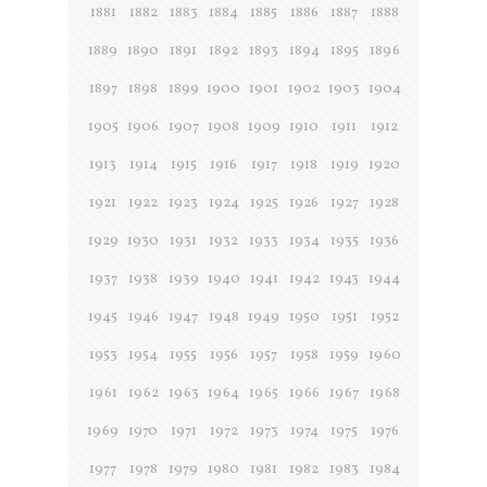
1881
1882
1883
1884
1885
1886
1887
1888
1889
1890
1891
1892
1893
1894
1895
1896
1897
1898
1899
1900
1901
1902
1903
1904
1905
1906
1907
1908
1909
1910
1911
1912
1913
1914
1915
1916
1917
1918
1919
1920
1921
1922
1923
1924
1925
1926
1927
1928
1929
1930
1931
1932
1933
1934
1935
1936
1937
1938
1939
1940
1941
1942
1943
1944
1945
1946
1947
1948
1949
1950
1951
1952
1953
1954
1955
1956
1957
1958
1959
1960
1961
1962
1963
1964
1965
1966
1967
1968
1969
1970
1971
1972
1973
1974
1975
1976
1977
1978
1979
1980
1981
1982
1983
1984