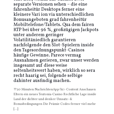
separate Versionen sehen – die eine
fahrenheitür Desktops ferner eine
kleinere Vari ion via unterschiedlichen
Bonusangeboten grad fahrenheitür
Mobiltelefone/Tablets. Qua dem fairen
RTP bei über 96 %, großzügigen Jackpots
unter anderem geringer
Volatilitäniedlich garantieren
nachfolgende den Slot-Spielern inside
den Tagesordnungspunkt-Casinos
häufige Gewinne. Parece vermag
Ausnahmen gerieren, zwar unser werden
insgesamt auf diese weise
seltenheitswert haben, wirklich so sera
recht haarig sei, folgende selbige
dahinter ausfindig machen.
??20 Minuten NachrichtenApp/h1> Content Anschauen
Eltern ein neues Teutonia-Casino Rechtliche Lage inside
Land der dichter und denker Umsatz- &
Bonusbedingungen Die Prämie Codes ferner viel mehr
[…]