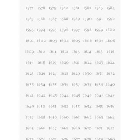
1577
1578
1579
1580
1581
1582
1583
1584
1585
1586
1587
1588
1589
1590
1591
1592
1593
1594
1595
1596
1597
1598
1599
1600
1601
1602
1603
1604
1605
1606
1607
1608
1609
1610
1611
1612
1613
1614
1615
1616
1617
1618
1619
1620
1621
1622
1623
1624
1625
1626
1627
1628
1629
1630
1631
1632
1633
1634
1635
1636
1637
1638
1639
1640
1641
1642
1643
1644
1645
1646
1647
1648
1649
1650
1651
1652
1653
1654
1655
1656
1657
1658
1659
1660
1661
1662
1663
1664
1665
1666
1667
1668
1669
1670
1671
1672
1673
1674
1675
1676
1677
1678
1679
1680