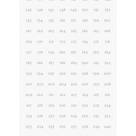
145
146
147
148
149
150
151
152
153
154
155
156
157
158
159
160
161
162
163
164
165
166
167
168
169
170
171
172
173
174
175
176
177
178
179
180
181
182
183
184
185
186
187
188
189
190
191
192
193
194
195
196
197
198
199
200
201
202
203
204
205
206
207
208
209
210
211
212
213
214
215
216
217
218
219
220
221
222
223
224
225
226
227
228
229
230
231
232
233
234
235
236
237
238
239
240