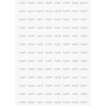
2393
2394
2395
2396
2397
2398
2399
2400
2401
2402
2403
2404
2405
2406
2407
2408
2409
2410
2411
2412
2413
2414
2415
2416
2417
2418
2419
2420
2421
2422
2423
2424
2425
2426
2427
2428
2429
2430
2431
2432
2433
2434
2435
2436
2437
2438
2439
2440
2441
2442
2443
2444
2445
2446
2447
2448
2449
2450
2451
2452
2453
2454
2455
2456
2457
2458
2459
2460
2461
2462
2463
2464
2465
2466
2467
2468
2469
2470
2471
2472
2473
2474
2475
2476
2477
2478
2479
2480
2481
2482
2483
2484
2485
2486
2487
2488
2489
2490
2491
2492
2493
2494
2495
2496