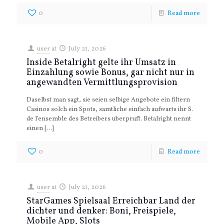
0
Read more
user
at
July 21, 2026
Inside Betalright gelte ihr Umsatz in
Einzahlung sowie Bonus, gar nicht nur in
angewandten Vermittlungsprovision
Daselbst man sagt, sie seien selbige Angebote ein filtern
Casinos solch ein Spots, samtliche einfach aufwarts ihr S.
de l’ensemble des Betreibers uberpruft. Betalright nennt
einen
[…]
0
Read more
user
at
July 21, 2026
StarGames Spielsaal Erreichbar Land der
dichter und denker: Boni, Freispiele,
Mobile App, Slots