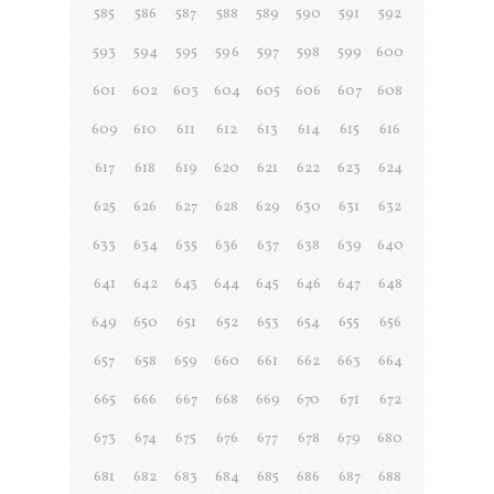
585
586
587
588
589
590
591
592
593
594
595
596
597
598
599
600
601
602
603
604
605
606
607
608
609
610
611
612
613
614
615
616
617
618
619
620
621
622
623
624
625
626
627
628
629
630
631
632
633
634
635
636
637
638
639
640
641
642
643
644
645
646
647
648
649
650
651
652
653
654
655
656
657
658
659
660
661
662
663
664
665
666
667
668
669
670
671
672
673
674
675
676
677
678
679
680
681
682
683
684
685
686
687
688