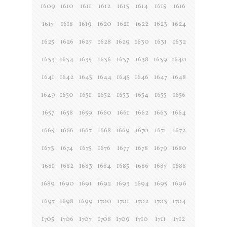
1609
1610
1611
1612
1613
1614
1615
1616
1617
1618
1619
1620
1621
1622
1623
1624
1625
1626
1627
1628
1629
1630
1631
1632
1633
1634
1635
1636
1637
1638
1639
1640
1641
1642
1643
1644
1645
1646
1647
1648
1649
1650
1651
1652
1653
1654
1655
1656
1657
1658
1659
1660
1661
1662
1663
1664
1665
1666
1667
1668
1669
1670
1671
1672
1673
1674
1675
1676
1677
1678
1679
1680
1681
1682
1683
1684
1685
1686
1687
1688
1689
1690
1691
1692
1693
1694
1695
1696
1697
1698
1699
1700
1701
1702
1703
1704
1705
1706
1707
1708
1709
1710
1711
1712