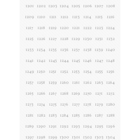
1201
1202
1203
1204
1205
1206
1207
1208
1209
1210
1211
1212
1213
1214
1215
1216
1217
1218
1219
1220
1221
1222
1223
1224
1225
1226
1227
1228
1229
1230
1231
1232
1233
1234
1235
1236
1237
1238
1239
1240
1241
1242
1243
1244
1245
1246
1247
1248
1249
1250
1251
1252
1253
1254
1255
1256
1257
1258
1259
1260
1261
1262
1263
1264
1265
1266
1267
1268
1269
1270
1271
1272
1273
1274
1275
1276
1277
1278
1279
1280
1281
1282
1283
1284
1285
1286
1287
1288
1289
1290
1291
1292
1293
1294
1295
1296
1297
1298
1299
1300
1301
1302
1303
1304