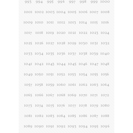
993
994
995
996
997
998
999
1000
1001
1002
1003
1004
1005
1006
1007
1008
1009
1010
1011
1012
1013
1014
1015
1016
1017
1018
1019
1020
1021
1022
1023
1024
1025
1026
1027
1028
1029
1030
1031
1032
1033
1034
1035
1036
1037
1038
1039
1040
1041
1042
1043
1044
1045
1046
1047
1048
1049
1050
1051
1052
1053
1054
1055
1056
1057
1058
1059
1060
1061
1062
1063
1064
1065
1066
1067
1068
1069
1070
1071
1072
1073
1074
1075
1076
1077
1078
1079
1080
1081
1082
1083
1084
1085
1086
1087
1088
1089
1090
1091
1092
1093
1094
1095
1096