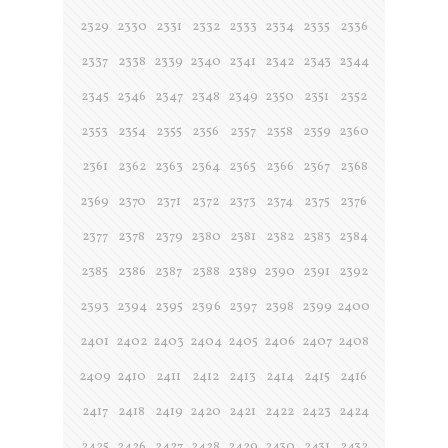
2329
2330
2331
2332
2333
2334
2335
2336
2337
2338
2339
2340
2341
2342
2343
2344
2345
2346
2347
2348
2349
2350
2351
2352
2353
2354
2355
2356
2357
2358
2359
2360
2361
2362
2363
2364
2365
2366
2367
2368
2369
2370
2371
2372
2373
2374
2375
2376
2377
2378
2379
2380
2381
2382
2383
2384
2385
2386
2387
2388
2389
2390
2391
2392
2393
2394
2395
2396
2397
2398
2399
2400
2401
2402
2403
2404
2405
2406
2407
2408
2409
2410
2411
2412
2413
2414
2415
2416
2417
2418
2419
2420
2421
2422
2423
2424
2425
2426
2427
2428
2429
2430
2431
2432