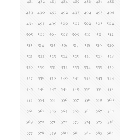
481
482
483
484
485
486
487
488
489
490
491
492
493
494
495
496
497
498
499
500
501
502
503
504
505
506
507
508
509
510
511
512
513
514
515
516
517
518
519
520
521
522
523
524
525
526
527
528
529
530
531
532
533
534
535
536
537
538
539
540
541
542
543
544
545
546
547
548
549
550
551
552
553
554
555
556
557
558
559
560
561
562
563
564
565
566
567
568
569
570
571
572
573
574
575
576
577
578
579
580
581
582
583
584