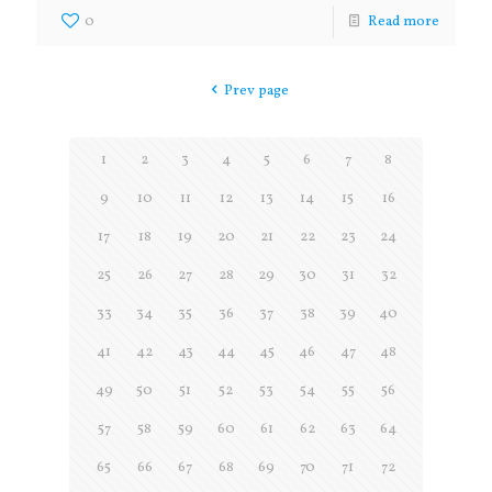
0
Read more
Prev page
1
2
3
4
5
6
7
8
9
10
11
12
13
14
15
16
17
18
19
20
21
22
23
24
25
26
27
28
29
30
31
32
33
34
35
36
37
38
39
40
41
42
43
44
45
46
47
48
49
50
51
52
53
54
55
56
57
58
59
60
61
62
63
64
65
66
67
68
69
70
71
72