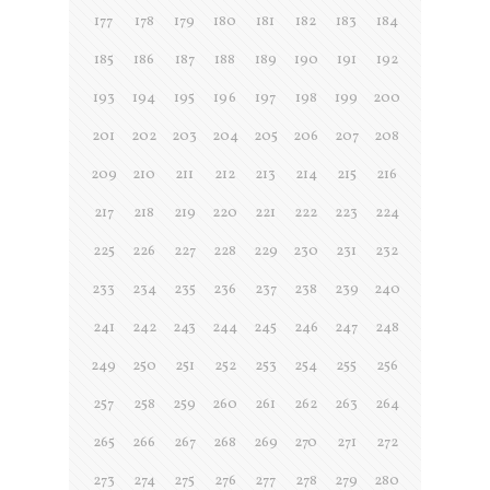
177
178
179
180
181
182
183
184
185
186
187
188
189
190
191
192
193
194
195
196
197
198
199
200
201
202
203
204
205
206
207
208
209
210
211
212
213
214
215
216
217
218
219
220
221
222
223
224
225
226
227
228
229
230
231
232
233
234
235
236
237
238
239
240
241
242
243
244
245
246
247
248
249
250
251
252
253
254
255
256
257
258
259
260
261
262
263
264
265
266
267
268
269
270
271
272
273
274
275
276
277
278
279
280