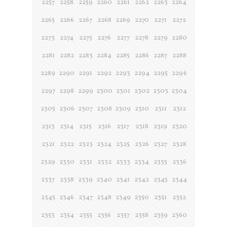
2257
2258
2259
2260
2261
2262
2263
2264
2265
2266
2267
2268
2269
2270
2271
2272
2273
2274
2275
2276
2277
2278
2279
2280
2281
2282
2283
2284
2285
2286
2287
2288
2289
2290
2291
2292
2293
2294
2295
2296
2297
2298
2299
2300
2301
2302
2303
2304
2305
2306
2307
2308
2309
2310
2311
2312
2313
2314
2315
2316
2317
2318
2319
2320
2321
2322
2323
2324
2325
2326
2327
2328
2329
2330
2331
2332
2333
2334
2335
2336
2337
2338
2339
2340
2341
2342
2343
2344
2345
2346
2347
2348
2349
2350
2351
2352
2353
2354
2355
2356
2357
2358
2359
2360