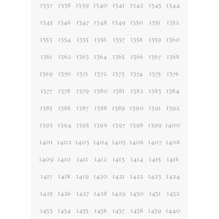
1337
1338
1339
1340
1341
1342
1343
1344
1345
1346
1347
1348
1349
1350
1351
1352
1353
1354
1355
1356
1357
1358
1359
1360
1361
1362
1363
1364
1365
1366
1367
1368
1369
1370
1371
1372
1373
1374
1375
1376
1377
1378
1379
1380
1381
1382
1383
1384
1385
1386
1387
1388
1389
1390
1391
1392
1393
1394
1395
1396
1397
1398
1399
1400
1401
1402
1403
1404
1405
1406
1407
1408
1409
1410
1411
1412
1413
1414
1415
1416
1417
1418
1419
1420
1421
1422
1423
1424
1425
1426
1427
1428
1429
1430
1431
1432
1433
1434
1435
1436
1437
1438
1439
1440