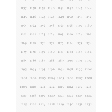
1137
1138
1139
1140
1141
1142
1143
1144
1145
1146
1147
1148
1149
1150
1151
1152
1153
1154
1155
1156
1157
1158
1159
1160
1161
1162
1163
1164
1165
1166
1167
1168
1169
1170
1171
1172
1173
1174
1175
1176
1177
1178
1179
1180
1181
1182
1183
1184
1185
1186
1187
1188
1189
1190
1191
1192
1193
1194
1195
1196
1197
1198
1199
1200
1201
1202
1203
1204
1205
1206
1207
1208
1209
1210
1211
1212
1213
1214
1215
1216
1217
1218
1219
1220
1221
1222
1223
1224
1225
1226
1227
1228
1229
1230
1231
1232