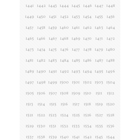
1441
1442
1443
1444
1445
1446
1447
1448
1449
1450
1451
1452
1453
1454
1455
1456
1457
1458
1459
1460
1461
1462
1463
1464
1465
1466
1467
1468
1469
1470
1471
1472
1473
1474
1475
1476
1477
1478
1479
1480
1481
1482
1483
1484
1485
1486
1487
1488
1489
1490
1491
1492
1493
1494
1495
1496
1497
1498
1499
1500
1501
1502
1503
1504
1505
1506
1507
1508
1509
1510
1511
1512
1513
1514
1515
1516
1517
1518
1519
1520
1521
1522
1523
1524
1525
1526
1527
1528
1529
1530
1531
1532
1533
1534
1535
1536
1537
1538
1539
1540
1541
1542
1543
1544