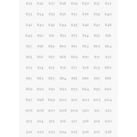
825
826
827
828
829
830
831
832
833
834
835
836
837
838
839
840
841
842
843
844
845
846
847
848
849
850
851
852
853
854
855
856
857
858
859
860
861
862
863
864
865
866
867
868
869
870
871
872
873
874
875
876
877
878
879
880
881
882
883
884
885
886
887
888
889
890
891
892
893
894
895
896
897
898
899
900
901
902
903
904
905
906
907
908
909
910
911
912
913
914
915
916
917
918
919
920
921
922
923
924
925
926
927
928