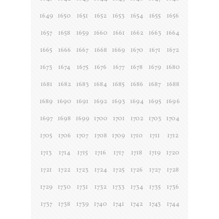
1649
1650
1651
1652
1653
1654
1655
1656
1657
1658
1659
1660
1661
1662
1663
1664
1665
1666
1667
1668
1669
1670
1671
1672
1673
1674
1675
1676
1677
1678
1679
1680
1681
1682
1683
1684
1685
1686
1687
1688
1689
1690
1691
1692
1693
1694
1695
1696
1697
1698
1699
1700
1701
1702
1703
1704
1705
1706
1707
1708
1709
1710
1711
1712
1713
1714
1715
1716
1717
1718
1719
1720
1721
1722
1723
1724
1725
1726
1727
1728
1729
1730
1731
1732
1733
1734
1735
1736
1737
1738
1739
1740
1741
1742
1743
1744