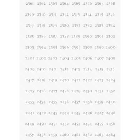
2361
2362
2363
2364
2365
2366
2367
2368
2369
2370
2371
2372
2373
2374
2375
2376
2377
2378
2379
2380
2381
2382
2383
2384
2385
2386
2387
2388
2389
2390
2391
2392
2393
2394
2395
2396
2397
2398
2399
2400
2401
2402
2403
2404
2405
2406
2407
2408
2409
2410
2411
2412
2413
2414
2415
2416
2417
2418
2419
2420
2421
2422
2423
2424
2425
2426
2427
2428
2429
2430
2431
2432
2433
2434
2435
2436
2437
2438
2439
2440
2441
2442
2443
2444
2445
2446
2447
2448
2449
2450
2451
2452
2453
2454
2455
2456
2457
2458
2459
2460
2461
2462
2463
2464