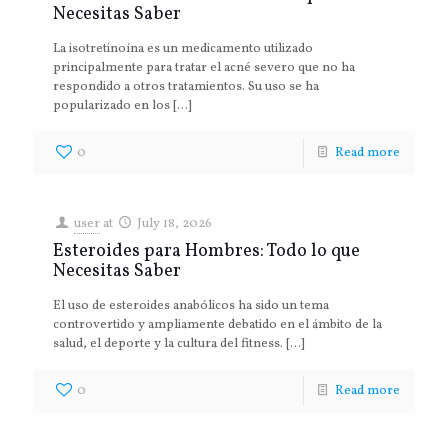
Necesitas Saber
La isotretinoína es un medicamento utilizado
principalmente para tratar el acné severo que no ha
respondido a otros tratamientos. Su uso se ha
popularizado en los
[…]
0
Read more
user
at
July 18, 2026
Esteroides para Hombres: Todo lo que
Necesitas Saber
El uso de esteroides anabólicos ha sido un tema
controvertido y ampliamente debatido en el ámbito de la
salud, el deporte y la cultura del fitness.
[…]
0
Read more