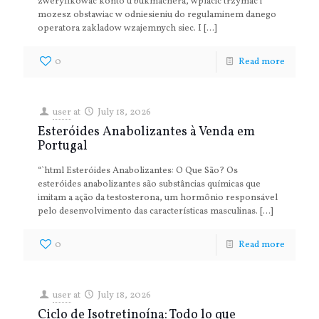
zweryfikowac konto u bukmachera, wplacic trzymac i
mozesz obstawiac w odniesieniu do regulaminem danego
operatora zakladow wzajemnych siec. I
[…]
0
Read more
user
at
July 18, 2026
Esteróides Anabolizantes à Venda em
Portugal
“`html Esteróides Anabolizantes: O Que São? Os
esteróides anabolizantes são substâncias químicas que
imitam a ação da testosterona, um hormônio responsável
pelo desenvolvimento das características masculinas.
[…]
0
Read more
user
at
July 18, 2026
Ciclo de Isotretinoína: Todo lo que