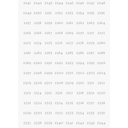
2241
2242
2243
2244
2245
2246
2247
2248
2249
2250
2251
2252
2253
2254
2255
2256
2257
2258
2259
2260
2261
2262
2263
2264
2265
2266
2267
2268
2269
2270
2271
2272
2273
2274
2275
2276
2277
2278
2279
2280
2281
2282
2283
2284
2285
2286
2287
2288
2289
2290
2291
2292
2293
2294
2295
2296
2297
2298
2299
2300
2301
2302
2303
2304
2305
2306
2307
2308
2309
2310
2311
2312
2313
2314
2315
2316
2317
2318
2319
2320
2321
2322
2323
2324
2325
2326
2327
2328
2329
2330
2331
2332
2333
2334
2335
2336
2337
2338
2339
2340
2341
2342
2343
2344