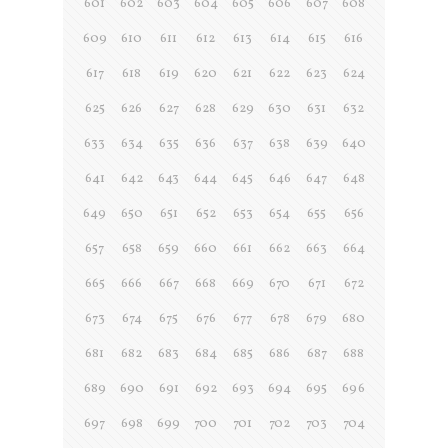
601
602
603
604
605
606
607
608
609
610
611
612
613
614
615
616
617
618
619
620
621
622
623
624
625
626
627
628
629
630
631
632
633
634
635
636
637
638
639
640
641
642
643
644
645
646
647
648
649
650
651
652
653
654
655
656
657
658
659
660
661
662
663
664
665
666
667
668
669
670
671
672
673
674
675
676
677
678
679
680
681
682
683
684
685
686
687
688
689
690
691
692
693
694
695
696
697
698
699
700
701
702
703
704