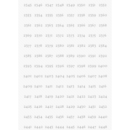
2345
2346
2347
2348
2349
2350
2351
2352
2353
2354
2355
2356
2357
2358
2359
2360
2361
2362
2363
2364
2365
2366
2367
2368
2369
2370
2371
2372
2373
2374
2375
2376
2377
2378
2379
2380
2381
2382
2383
2384
2385
2386
2387
2388
2389
2390
2391
2392
2393
2394
2395
2396
2397
2398
2399
2400
2401
2402
2403
2404
2405
2406
2407
2408
2409
2410
2411
2412
2413
2414
2415
2416
2417
2418
2419
2420
2421
2422
2423
2424
2425
2426
2427
2428
2429
2430
2431
2432
2433
2434
2435
2436
2437
2438
2439
2440
2441
2442
2443
2444
2445
2446
2447
2448