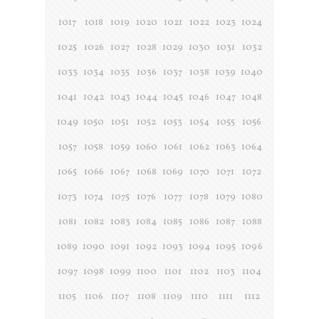
1017
1018
1019
1020
1021
1022
1023
1024
1025
1026
1027
1028
1029
1030
1031
1032
1033
1034
1035
1036
1037
1038
1039
1040
1041
1042
1043
1044
1045
1046
1047
1048
1049
1050
1051
1052
1053
1054
1055
1056
1057
1058
1059
1060
1061
1062
1063
1064
1065
1066
1067
1068
1069
1070
1071
1072
1073
1074
1075
1076
1077
1078
1079
1080
1081
1082
1083
1084
1085
1086
1087
1088
1089
1090
1091
1092
1093
1094
1095
1096
1097
1098
1099
1100
1101
1102
1103
1104
1105
1106
1107
1108
1109
1110
1111
1112