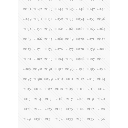
2041
2042
2043
2044
2045
2046
2047
2048
2049
2050
2051
2052
2053
2054
2055
2056
2057
2058
2059
2060
2061
2062
2063
2064
2065
2066
2067
2068
2069
2070
2071
2072
2073
2074
2075
2076
2077
2078
2079
2080
2081
2082
2083
2084
2085
2086
2087
2088
2089
2090
2091
2092
2093
2094
2095
2096
2097
2098
2099
2100
2101
2102
2103
2104
2105
2106
2107
2108
2109
2110
2111
2112
2113
2114
2115
2116
2117
2118
2119
2120
2121
2122
2123
2124
2125
2126
2127
2128
2129
2130
2131
2132
2133
2134
2135
2136