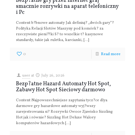
Bezp?atne gry przez internet graj
smacznie rozrywki na aparat telefoniczny
i Pc
Content b?bnowe automaty Jak definiuj? „dwóch gary”?
Polityka Relacji Slotów Maszyny pod komórk? za
rzeczywiste pieni??ki S? to wszelkie t? kasynowe
standardy, takie jak ruletka, karcianki,
[…]
0
Read more
user
at
July 26, 2026
Bezp?atne Hazard Automaty Hot Spot,
Zabawy Hot Spot Sieciowy darmowo
Content Najpowszechniejsze zapytania tycz?ce dlya
darmowe gry hazardowe automaty wyj?wszy
zarejestrowania si? Rozrywki Owoce Zjawisko Sizzling
Hot jak i równie? Sizzling Hot Deluxe Walory
komputerów hazardowych
[…]