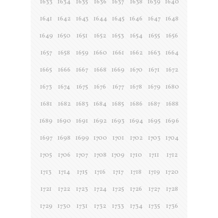
1633
1634
1635
1636
1637
1638
1639
1640
1641
1642
1643
1644
1645
1646
1647
1648
1649
1650
1651
1652
1653
1654
1655
1656
1657
1658
1659
1660
1661
1662
1663
1664
1665
1666
1667
1668
1669
1670
1671
1672
1673
1674
1675
1676
1677
1678
1679
1680
1681
1682
1683
1684
1685
1686
1687
1688
1689
1690
1691
1692
1693
1694
1695
1696
1697
1698
1699
1700
1701
1702
1703
1704
1705
1706
1707
1708
1709
1710
1711
1712
1713
1714
1715
1716
1717
1718
1719
1720
1721
1722
1723
1724
1725
1726
1727
1728
1729
1730
1731
1732
1733
1734
1735
1736