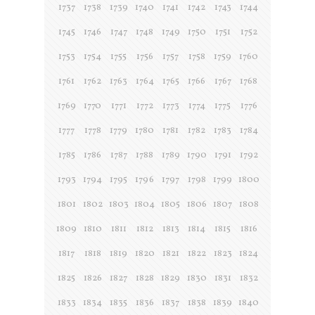
1737
1738
1739
1740
1741
1742
1743
1744
1745
1746
1747
1748
1749
1750
1751
1752
1753
1754
1755
1756
1757
1758
1759
1760
1761
1762
1763
1764
1765
1766
1767
1768
1769
1770
1771
1772
1773
1774
1775
1776
1777
1778
1779
1780
1781
1782
1783
1784
1785
1786
1787
1788
1789
1790
1791
1792
1793
1794
1795
1796
1797
1798
1799
1800
1801
1802
1803
1804
1805
1806
1807
1808
1809
1810
1811
1812
1813
1814
1815
1816
1817
1818
1819
1820
1821
1822
1823
1824
1825
1826
1827
1828
1829
1830
1831
1832
1833
1834
1835
1836
1837
1838
1839
1840