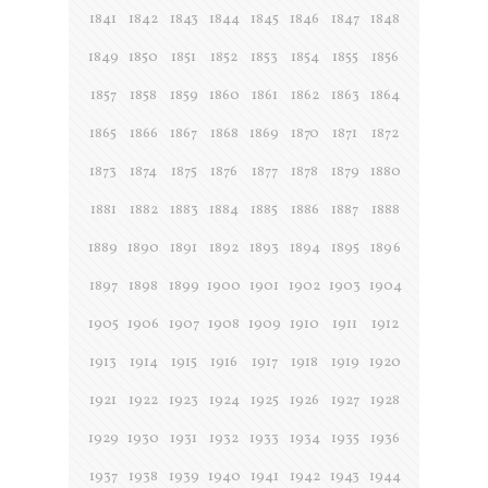
1841
1842
1843
1844
1845
1846
1847
1848
1849
1850
1851
1852
1853
1854
1855
1856
1857
1858
1859
1860
1861
1862
1863
1864
1865
1866
1867
1868
1869
1870
1871
1872
1873
1874
1875
1876
1877
1878
1879
1880
1881
1882
1883
1884
1885
1886
1887
1888
1889
1890
1891
1892
1893
1894
1895
1896
1897
1898
1899
1900
1901
1902
1903
1904
1905
1906
1907
1908
1909
1910
1911
1912
1913
1914
1915
1916
1917
1918
1919
1920
1921
1922
1923
1924
1925
1926
1927
1928
1929
1930
1931
1932
1933
1934
1935
1936
1937
1938
1939
1940
1941
1942
1943
1944