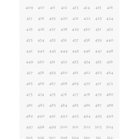
409
410
411
412
413
414
415
416
417
418
419
420
421
422
423
424
425
426
427
428
429
430
431
432
433
434
435
436
437
438
439
440
441
442
443
444
445
446
447
448
449
450
451
452
453
454
455
456
457
458
459
460
461
462
463
464
465
466
467
468
469
470
471
472
473
474
475
476
477
478
479
480
481
482
483
484
485
486
487
488
489
490
491
492
493
494
495
496
497
498
499
500
501
502
503
504
505
506
507
508
509
510
511
512