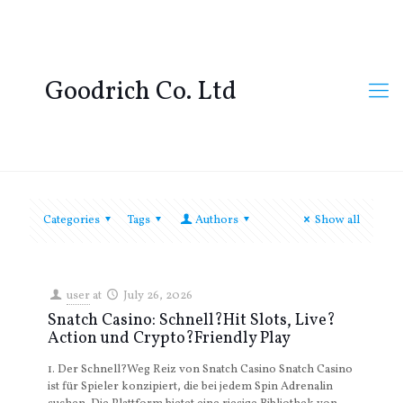
Goodrich Co. Ltd
Categories
Tags
Authors
Show all
user
at
July 26, 2026
Snatch Casino: Schnell?Hit Slots, Live?
Action und Crypto?Friendly Play
1. Der Schnell?Weg Reiz von Snatch Casino Snatch Casino
ist für Spieler konzipiert, die bei jedem Spin Adrenalin