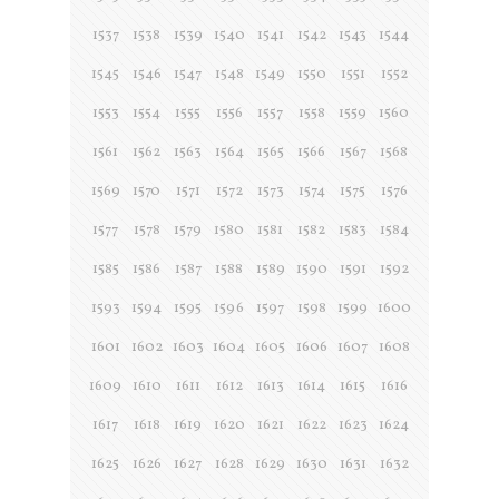
1537
1538
1539
1540
1541
1542
1543
1544
1545
1546
1547
1548
1549
1550
1551
1552
1553
1554
1555
1556
1557
1558
1559
1560
1561
1562
1563
1564
1565
1566
1567
1568
1569
1570
1571
1572
1573
1574
1575
1576
1577
1578
1579
1580
1581
1582
1583
1584
1585
1586
1587
1588
1589
1590
1591
1592
1593
1594
1595
1596
1597
1598
1599
1600
1601
1602
1603
1604
1605
1606
1607
1608
1609
1610
1611
1612
1613
1614
1615
1616
1617
1618
1619
1620
1621
1622
1623
1624
1625
1626
1627
1628
1629
1630
1631
1632