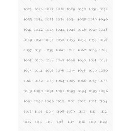
1025
1026
1027
1028
1029
1030
1031
1032
1033
1034
1035
1036
1037
1038
1039
1040
1041
1042
1043
1044
1045
1046
1047
1048
1049
1050
1051
1052
1053
1054
1055
1056
1057
1058
1059
1060
1061
1062
1063
1064
1065
1066
1067
1068
1069
1070
1071
1072
1073
1074
1075
1076
1077
1078
1079
1080
1081
1082
1083
1084
1085
1086
1087
1088
1089
1090
1091
1092
1093
1094
1095
1096
1097
1098
1099
1100
1101
1102
1103
1104
1105
1106
1107
1108
1109
1110
1111
1112
1113
1114
1115
1116
1117
1118
1119
1120