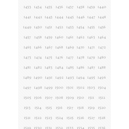
1433
1434
1435
1436
1437
1438
1439
1440
1441
1442
1443
1444
1445
1446
1447
1448
1449
1450
1451
1452
1453
1454
1455
1456
1457
1458
1459
1460
1461
1462
1463
1464
1465
1466
1467
1468
1469
1470
1471
1472
1473
1474
1475
1476
1477
1478
1479
1480
1481
1482
1483
1484
1485
1486
1487
1488
1489
1490
1491
1492
1493
1494
1495
1496
1497
1498
1499
1500
1501
1502
1503
1504
1505
1506
1507
1508
1509
1510
1511
1512
1513
1514
1515
1516
1517
1518
1519
1520
1521
1522
1523
1524
1525
1526
1527
1528
1529
1530
1531
1532
1533
1534
1535
1536