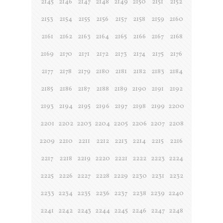
2145
2146
2147
2148
2149
2150
2151
2152
2153
2154
2155
2156
2157
2158
2159
2160
2161
2162
2163
2164
2165
2166
2167
2168
2169
2170
2171
2172
2173
2174
2175
2176
2177
2178
2179
2180
2181
2182
2183
2184
2185
2186
2187
2188
2189
2190
2191
2192
2193
2194
2195
2196
2197
2198
2199
2200
2201
2202
2203
2204
2205
2206
2207
2208
2209
2210
2211
2212
2213
2214
2215
2216
2217
2218
2219
2220
2221
2222
2223
2224
2225
2226
2227
2228
2229
2230
2231
2232
2233
2234
2235
2236
2237
2238
2239
2240
2241
2242
2243
2244
2245
2246
2247
2248