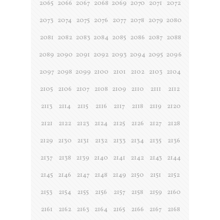
2065
2066
2067
2068
2069
2070
2071
2072
2073
2074
2075
2076
2077
2078
2079
2080
2081
2082
2083
2084
2085
2086
2087
2088
2089
2090
2091
2092
2093
2094
2095
2096
2097
2098
2099
2100
2101
2102
2103
2104
2105
2106
2107
2108
2109
2110
2111
2112
2113
2114
2115
2116
2117
2118
2119
2120
2121
2122
2123
2124
2125
2126
2127
2128
2129
2130
2131
2132
2133
2134
2135
2136
2137
2138
2139
2140
2141
2142
2143
2144
2145
2146
2147
2148
2149
2150
2151
2152
2153
2154
2155
2156
2157
2158
2159
2160
2161
2162
2163
2164
2165
2166
2167
2168