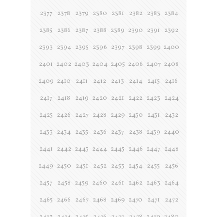
2377
2378
2379
2380
2381
2382
2383
2384
2385
2386
2387
2388
2389
2390
2391
2392
2393
2394
2395
2396
2397
2398
2399
2400
2401
2402
2403
2404
2405
2406
2407
2408
2409
2410
2411
2412
2413
2414
2415
2416
2417
2418
2419
2420
2421
2422
2423
2424
2425
2426
2427
2428
2429
2430
2431
2432
2433
2434
2435
2436
2437
2438
2439
2440
2441
2442
2443
2444
2445
2446
2447
2448
2449
2450
2451
2452
2453
2454
2455
2456
2457
2458
2459
2460
2461
2462
2463
2464
2465
2466
2467
2468
2469
2470
2471
2472