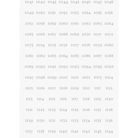
1041
1042
1043
1044
1045
1046
1047
1048
1049
1050
1051
1052
1053
1054
1055
1056
1057
1058
1059
1060
1061
1062
1063
1064
1065
1066
1067
1068
1069
1070
1071
1072
1073
1074
1075
1076
1077
1078
1079
1080
1081
1082
1083
1084
1085
1086
1087
1088
1089
1090
1091
1092
1093
1094
1095
1096
1097
1098
1099
1100
1101
1102
1103
1104
1105
1106
1107
1108
1109
1110
1111
1112
1113
1114
1115
1116
1117
1118
1119
1120
1121
1122
1123
1124
1125
1126
1127
1128
1129
1130
1131
1132
1133
1134
1135
1136
1137
1138
1139
1140
1141
1142
1143
1144