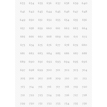
633
634
635
636
637
638
639
640
641
642
643
644
645
646
647
648
649
650
651
652
653
654
655
656
657
658
659
660
661
662
663
664
665
666
667
668
669
670
671
672
673
674
675
676
677
678
679
680
681
682
683
684
685
686
687
688
689
690
691
692
693
694
695
696
697
698
699
700
701
702
703
704
705
706
707
708
709
710
711
712
713
714
715
716
717
718
719
720
721
722
723
724
725
726
727
728
729
730
731
732
733
734
735
736