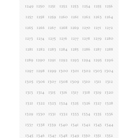
1249
1250
1251
1252
1253
1254
1255
1256
1257
1258
1259
1260
1261
1262
1263
1264
1265
1266
1267
1268
1269
1270
1271
1272
1273
1274
1275
1276
1277
1278
1279
1280
1281
1282
1283
1284
1285
1286
1287
1288
1289
1290
1291
1292
1293
1294
1295
1296
1297
1298
1299
1300
1301
1302
1303
1304
1305
1306
1307
1308
1309
1310
1311
1312
1313
1314
1315
1316
1317
1318
1319
1320
1321
1322
1323
1324
1325
1326
1327
1328
1329
1330
1331
1332
1333
1334
1335
1336
1337
1338
1339
1340
1341
1342
1343
1344
1345
1346
1347
1348
1349
1350
1351
1352