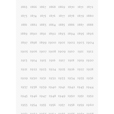
1865
1866
1867
1868
1869
1870
1871
1872
1873
1874
1875
1876
1877
1878
1879
1880
1881
1882
1883
1884
1885
1886
1887
1888
1889
1890
1891
1892
1893
1894
1895
1896
1897
1898
1899
1900
1901
1902
1903
1904
1905
1906
1907
1908
1909
1910
1911
1912
1913
1914
1915
1916
1917
1918
1919
1920
1921
1922
1923
1924
1925
1926
1927
1928
1929
1930
1931
1932
1933
1934
1935
1936
1937
1938
1939
1940
1941
1942
1943
1944
1945
1946
1947
1948
1949
1950
1951
1952
1953
1954
1955
1956
1957
1958
1959
1960