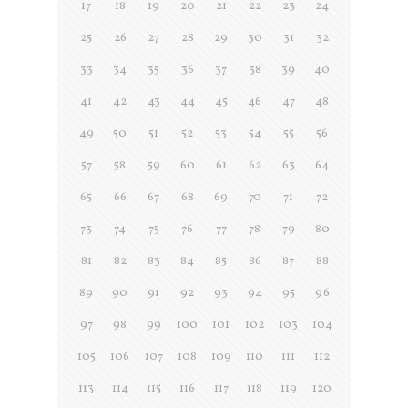
17
18
19
20
21
22
23
24
25
26
27
28
29
30
31
32
33
34
35
36
37
38
39
40
41
42
43
44
45
46
47
48
49
50
51
52
53
54
55
56
57
58
59
60
61
62
63
64
65
66
67
68
69
70
71
72
73
74
75
76
77
78
79
80
81
82
83
84
85
86
87
88
89
90
91
92
93
94
95
96
97
98
99
100
101
102
103
104
105
106
107
108
109
110
111
112
113
114
115
116
117
118
119
120