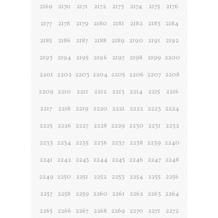
2169
2170
2171
2172
2173
2174
2175
2176
2177
2178
2179
2180
2181
2182
2183
2184
2185
2186
2187
2188
2189
2190
2191
2192
2193
2194
2195
2196
2197
2198
2199
2200
2201
2202
2203
2204
2205
2206
2207
2208
2209
2210
2211
2212
2213
2214
2215
2216
2217
2218
2219
2220
2221
2222
2223
2224
2225
2226
2227
2228
2229
2230
2231
2232
2233
2234
2235
2236
2237
2238
2239
2240
2241
2242
2243
2244
2245
2246
2247
2248
2249
2250
2251
2252
2253
2254
2255
2256
2257
2258
2259
2260
2261
2262
2263
2264
2265
2266
2267
2268
2269
2270
2271
2272