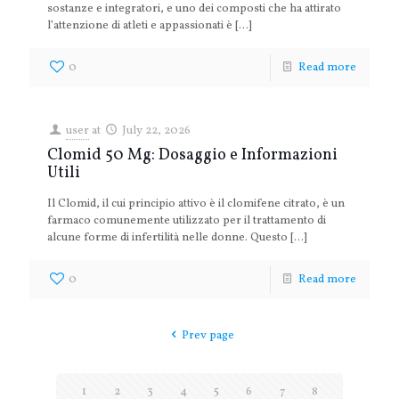
sostanze e integratori, e uno dei composti che ha attirato
l’attenzione di atleti e appassionati è
[…]
0
Read more
user
at
July 22, 2026
Clomid 50 Mg: Dosaggio e Informazioni
Utili
Il Clomid, il cui principio attivo è il clomifene citrato, è un
farmaco comunemente utilizzato per il trattamento di
alcune forme di infertilità nelle donne. Questo
[…]
0
Read more
Prev page
1
2
3
4
5
6
7
8