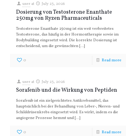
user
at
July 23, 2026
Dosierung von Testosterone Enanthate
250mg von Ryzen Pharmaceuticals
Testosterone Enanthate 250mg ist ein weit verbreitetes
Testosterone, das häufig in der Hormontherapie sowie im
Bodybuilding eingesetzt wird. Die korrekte Dosierung ist
entscheidend, um die gewünschten
[…]
0
Read more
user
at
July 23, 2026
Sorafenib und die Wirkung von Peptiden
Sorafenib ist ein zielgerichtetes Antikrebsmittel, das
hauptsächlich bei der Behandlung von Leber-, Nieren- und
Schilddrüsenkrebs eingesetzt wird. Es wirkt, indem es die
angiogene Prozesse hemmt und
[…]
0
Read more