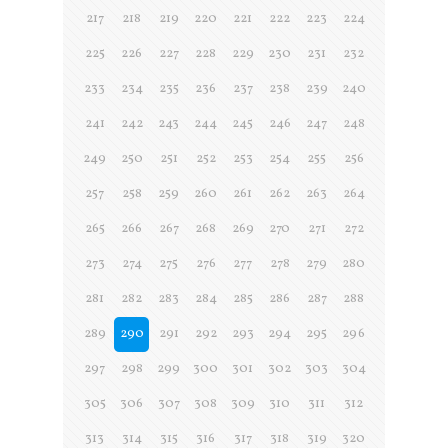
217
218
219
220
221
222
223
224
225
226
227
228
229
230
231
232
233
234
235
236
237
238
239
240
241
242
243
244
245
246
247
248
249
250
251
252
253
254
255
256
257
258
259
260
261
262
263
264
265
266
267
268
269
270
271
272
273
274
275
276
277
278
279
280
281
282
283
284
285
286
287
288
289
290
291
292
293
294
295
296
297
298
299
300
301
302
303
304
305
306
307
308
309
310
311
312
313
314
315
316
317
318
319
320