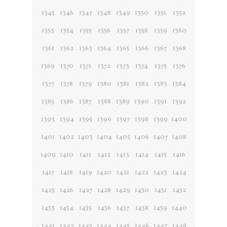
1345
1346
1347
1348
1349
1350
1351
1352
1353
1354
1355
1356
1357
1358
1359
1360
1361
1362
1363
1364
1365
1366
1367
1368
1369
1370
1371
1372
1373
1374
1375
1376
1377
1378
1379
1380
1381
1382
1383
1384
1385
1386
1387
1388
1389
1390
1391
1392
1393
1394
1395
1396
1397
1398
1399
1400
1401
1402
1403
1404
1405
1406
1407
1408
1409
1410
1411
1412
1413
1414
1415
1416
1417
1418
1419
1420
1421
1422
1423
1424
1425
1426
1427
1428
1429
1430
1431
1432
1433
1434
1435
1436
1437
1438
1439
1440
1441
1442
1443
1444
1445
1446
1447
1448