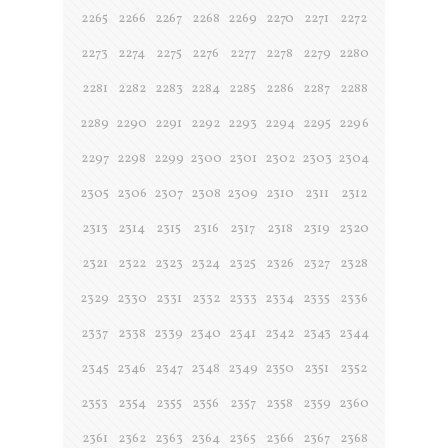
2265
2266
2267
2268
2269
2270
2271
2272
2273
2274
2275
2276
2277
2278
2279
2280
2281
2282
2283
2284
2285
2286
2287
2288
2289
2290
2291
2292
2293
2294
2295
2296
2297
2298
2299
2300
2301
2302
2303
2304
2305
2306
2307
2308
2309
2310
2311
2312
2313
2314
2315
2316
2317
2318
2319
2320
2321
2322
2323
2324
2325
2326
2327
2328
2329
2330
2331
2332
2333
2334
2335
2336
2337
2338
2339
2340
2341
2342
2343
2344
2345
2346
2347
2348
2349
2350
2351
2352
2353
2354
2355
2356
2357
2358
2359
2360
2361
2362
2363
2364
2365
2366
2367
2368