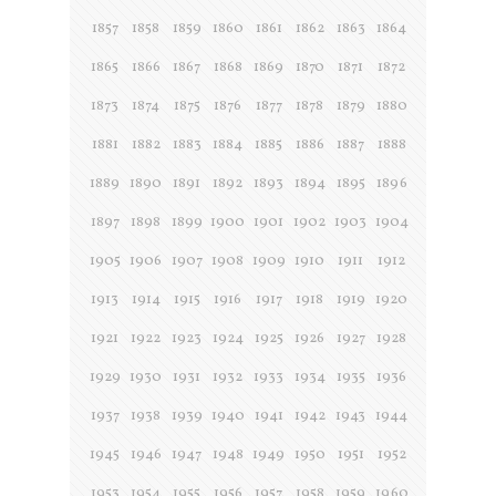
1857
1858
1859
1860
1861
1862
1863
1864
1865
1866
1867
1868
1869
1870
1871
1872
1873
1874
1875
1876
1877
1878
1879
1880
1881
1882
1883
1884
1885
1886
1887
1888
1889
1890
1891
1892
1893
1894
1895
1896
1897
1898
1899
1900
1901
1902
1903
1904
1905
1906
1907
1908
1909
1910
1911
1912
1913
1914
1915
1916
1917
1918
1919
1920
1921
1922
1923
1924
1925
1926
1927
1928
1929
1930
1931
1932
1933
1934
1935
1936
1937
1938
1939
1940
1941
1942
1943
1944
1945
1946
1947
1948
1949
1950
1951
1952
1953
1954
1955
1956
1957
1958
1959
1960