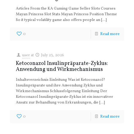
Articles From the KA Gaming Game Seller Slots Courses
Mayan Princess Slot Stats Mayan Princess Position Theme
So it typical volatility game also offers people an
[…]
0
Read more
user
at
July 23, 2026
Ketoconazol Insulinpräparate-Zyklus:
Anwendung und Wirkmechanismus
Inhaltsverzeichnis Einleitung Was ist Ketoconazol?
Insulinpräparate und ihre Anwendung Zyklus und
Wirkmechanismus Schlussfolgerung Einleitung Der
Ketoconazol Insulinpräparate-Zyklus ist ein innovativer
Ansatz zur Behandlung von Erkrankungen, die
[…]
0
Read more