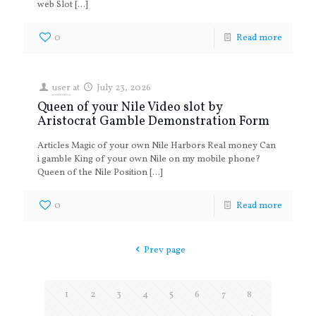
web Slot
[…]
0
Read more
user
at
July 23, 2026
Queen of your Nile Video slot by
Aristocrat Gamble Demonstration Form
Articles Magic of your own Nile Harbors Real money Can
i gamble King of your own Nile on my mobile phone?
Queen of the Nile Position
[…]
0
Read more
Prev page
1
2
3
4
5
6
7
8