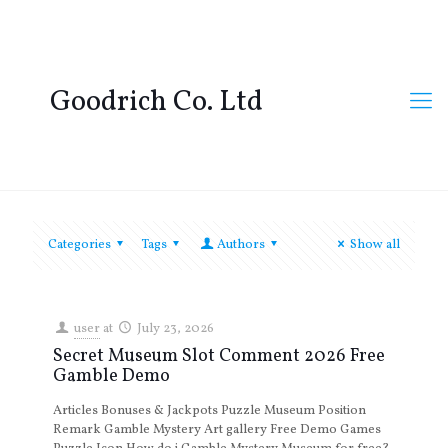
Goodrich Co. Ltd
Categories
Tags
Authors
Show all
user
at
July 23, 2026
Secret Museum Slot Comment 2026 Free
Gamble Demo
Articles Bonuses & Jackpots Puzzle Museum Position
Remark Gamble Mystery Art gallery Free Demo Games