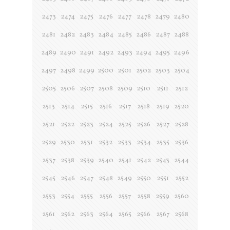
2473
2474
2475
2476
2477
2478
2479
2480
2481
2482
2483
2484
2485
2486
2487
2488
2489
2490
2491
2492
2493
2494
2495
2496
2497
2498
2499
2500
2501
2502
2503
2504
2505
2506
2507
2508
2509
2510
2511
2512
2513
2514
2515
2516
2517
2518
2519
2520
2521
2522
2523
2524
2525
2526
2527
2528
2529
2530
2531
2532
2533
2534
2535
2536
2537
2538
2539
2540
2541
2542
2543
2544
2545
2546
2547
2548
2549
2550
2551
2552
2553
2554
2555
2556
2557
2558
2559
2560
2561
2562
2563
2564
2565
2566
2567
2568