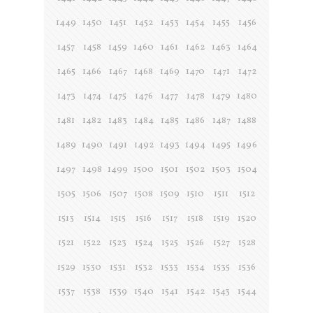
1449
1450
1451
1452
1453
1454
1455
1456
1457
1458
1459
1460
1461
1462
1463
1464
1465
1466
1467
1468
1469
1470
1471
1472
1473
1474
1475
1476
1477
1478
1479
1480
1481
1482
1483
1484
1485
1486
1487
1488
1489
1490
1491
1492
1493
1494
1495
1496
1497
1498
1499
1500
1501
1502
1503
1504
1505
1506
1507
1508
1509
1510
1511
1512
1513
1514
1515
1516
1517
1518
1519
1520
1521
1522
1523
1524
1525
1526
1527
1528
1529
1530
1531
1532
1533
1534
1535
1536
1537
1538
1539
1540
1541
1542
1543
1544