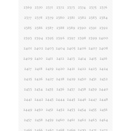
2369
2370
2371
2372
2373
2374
2375
2376
2377
2378
2379
2380
2381
2382
2383
2384
2385
2386
2387
2388
2389
2390
2391
2392
2393
2394
2395
2396
2397
2398
2399
2400
2401
2402
2403
2404
2405
2406
2407
2408
2409
2410
2411
2412
2413
2414
2415
2416
2417
2418
2419
2420
2421
2422
2423
2424
2425
2426
2427
2428
2429
2430
2431
2432
2433
2434
2435
2436
2437
2438
2439
2440
2441
2442
2443
2444
2445
2446
2447
2448
2449
2450
2451
2452
2453
2454
2455
2456
2457
2458
2459
2460
2461
2462
2463
2464
2465
2466
2467
2468
2469
2470
2471
2472