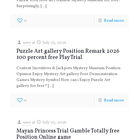
Puzzle Icon How do i Gamble Mystery Museum for free?
Surprisingly,
[…]
0
Read more
user
at
July 23, 2026
Puzzle Art gallery Position Remark 2026
100 percent free Play Trial
Content Incentives & Jackpots Mystery Museum Position
Opinion Enjoy Mystery Art gallery Free Demonstration
Games Mystery Symbol How can i Enjoy Puzzle Art
gallery for free?
[…]
0
Read more
user
at
July 23, 2026
Mayan Princess Trial Gamble Totally free
Position Online game