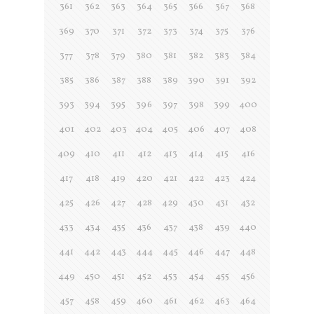
361
362
363
364
365
366
367
368
369
370
371
372
373
374
375
376
377
378
379
380
381
382
383
384
385
386
387
388
389
390
391
392
393
394
395
396
397
398
399
400
401
402
403
404
405
406
407
408
409
410
411
412
413
414
415
416
417
418
419
420
421
422
423
424
425
426
427
428
429
430
431
432
433
434
435
436
437
438
439
440
441
442
443
444
445
446
447
448
449
450
451
452
453
454
455
456
457
458
459
460
461
462
463
464