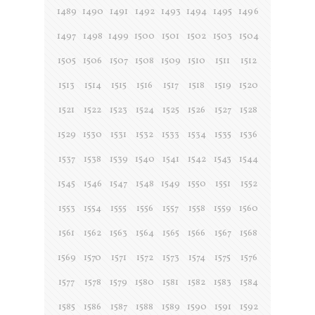
1489
1490
1491
1492
1493
1494
1495
1496
1497
1498
1499
1500
1501
1502
1503
1504
1505
1506
1507
1508
1509
1510
1511
1512
1513
1514
1515
1516
1517
1518
1519
1520
1521
1522
1523
1524
1525
1526
1527
1528
1529
1530
1531
1532
1533
1534
1535
1536
1537
1538
1539
1540
1541
1542
1543
1544
1545
1546
1547
1548
1549
1550
1551
1552
1553
1554
1555
1556
1557
1558
1559
1560
1561
1562
1563
1564
1565
1566
1567
1568
1569
1570
1571
1572
1573
1574
1575
1576
1577
1578
1579
1580
1581
1582
1583
1584
1585
1586
1587
1588
1589
1590
1591
1592