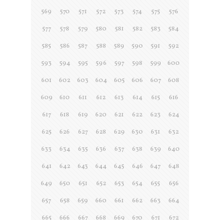
569
570
571
572
573
574
575
576
577
578
579
580
581
582
583
584
585
586
587
588
589
590
591
592
593
594
595
596
597
598
599
600
601
602
603
604
605
606
607
608
609
610
611
612
613
614
615
616
617
618
619
620
621
622
623
624
625
626
627
628
629
630
631
632
633
634
635
636
637
638
639
640
641
642
643
644
645
646
647
648
649
650
651
652
653
654
655
656
657
658
659
660
661
662
663
664
665
666
667
668
669
670
671
672