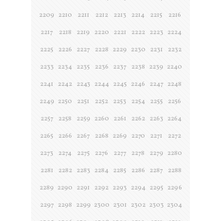
2209
2210
2211
2212
2213
2214
2215
2216
2217
2218
2219
2220
2221
2222
2223
2224
2225
2226
2227
2228
2229
2230
2231
2232
2233
2234
2235
2236
2237
2238
2239
2240
2241
2242
2243
2244
2245
2246
2247
2248
2249
2250
2251
2252
2253
2254
2255
2256
2257
2258
2259
2260
2261
2262
2263
2264
2265
2266
2267
2268
2269
2270
2271
2272
2273
2274
2275
2276
2277
2278
2279
2280
2281
2282
2283
2284
2285
2286
2287
2288
2289
2290
2291
2292
2293
2294
2295
2296
2297
2298
2299
2300
2301
2302
2303
2304