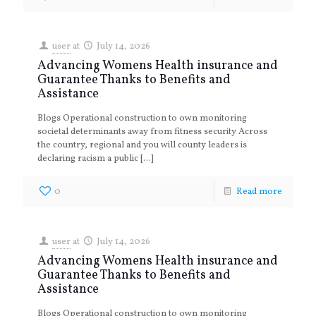
user
at
July 14, 2026
Advancing Womens Health insurance and
Guarantee Thanks to Benefits and
Assistance
Blogs Operational construction to own monitoring
societal determinants away from fitness security Across
the country, regional and you will county leaders is
declaring racism a public
[…]
0
Read more
user
at
July 14, 2026
Advancing Womens Health insurance and
Guarantee Thanks to Benefits and
Assistance
Blogs Operational construction to own monitoring