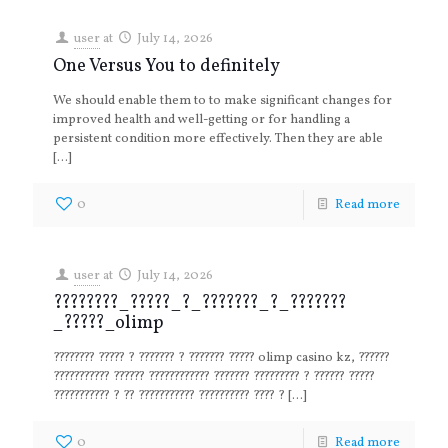
user
at
July 14, 2026
One Versus You to definitely
We should enable them to to make significant changes for
improved health and well-getting or for handling a
persistent condition more effectively. Then they are able
[…]
0
Read more
user
at
July 14, 2026
????????_?????_?_???????_?_???????
_?????_olimp
???????? ????? ? ??????? ? ??????? ????? olimp casino kz, ??????
??????????? ?????? ???????????? ??????? ????????? ? ?????? ?????
??????????? ? ?? ??????????? ?????????? ???? ?
[…]
0
Read more