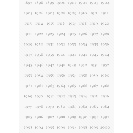
1897
1898
1899
1900
1901
1902
1903
1904
1905
1906
1907
1908
1909
1910
1911
1912
1913
1914
1915
1916
1917
1918
1919
1920
1921
1922
1923
1924
1925
1926
1927
1928
1929
1930
1931
1932
1933
1934
1935
1936
1937
1938
1939
1940
1941
1942
1943
1944
1945
1946
1947
1948
1949
1950
1951
1952
1953
1954
1955
1956
1957
1958
1959
1960
1961
1962
1963
1964
1965
1966
1967
1968
1969
1970
1971
1972
1973
1974
1975
1976
1977
1978
1979
1980
1981
1982
1983
1984
1985
1986
1987
1988
1989
1990
1991
1992
1993
1994
1995
1996
1997
1998
1999
2000