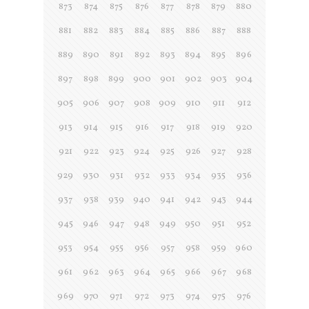
873
874
875
876
877
878
879
880
881
882
883
884
885
886
887
888
889
890
891
892
893
894
895
896
897
898
899
900
901
902
903
904
905
906
907
908
909
910
911
912
913
914
915
916
917
918
919
920
921
922
923
924
925
926
927
928
929
930
931
932
933
934
935
936
937
938
939
940
941
942
943
944
945
946
947
948
949
950
951
952
953
954
955
956
957
958
959
960
961
962
963
964
965
966
967
968
969
970
971
972
973
974
975
976