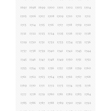
1697
1698
1699
1700
1701
1702
1703
1704
1705
1706
1707
1708
1709
1710
1711
1712
1713
1714
1715
1716
1717
1718
1719
1720
1721
1722
1723
1724
1725
1726
1727
1728
1729
1730
1731
1732
1733
1734
1735
1736
1737
1738
1739
1740
1741
1742
1743
1744
1745
1746
1747
1748
1749
1750
1751
1752
1753
1754
1755
1756
1757
1758
1759
1760
1761
1762
1763
1764
1765
1766
1767
1768
1769
1770
1771
1772
1773
1774
1775
1776
1777
1778
1779
1780
1781
1782
1783
1784
1785
1786
1787
1788
1789
1790
1791
1792