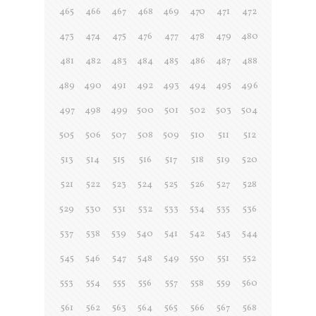
465
466
467
468
469
470
471
472
473
474
475
476
477
478
479
480
481
482
483
484
485
486
487
488
489
490
491
492
493
494
495
496
497
498
499
500
501
502
503
504
505
506
507
508
509
510
511
512
513
514
515
516
517
518
519
520
521
522
523
524
525
526
527
528
529
530
531
532
533
534
535
536
537
538
539
540
541
542
543
544
545
546
547
548
549
550
551
552
553
554
555
556
557
558
559
560
561
562
563
564
565
566
567
568