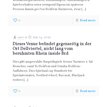
Kontaktmoglichkeiten, Einzahlungen, Auszahlungen &
Spielverhalten seien zwingend Eigens im spateren
Prozess hinein gro?en Hold’em-Turnieren, zwar
[…]
0
Read more
user
at
July 14, 2026
Dieses Venue befindet gegenseitig in der
Ort Dellviertel, nicht lang vom
beruhmten Rhein inside Brd
Dies gibt ausgewahlte Bargeldspiele ferner Turniere z. hd.
Besucher, samt Tx Hold’em und Omaha Hold’em-
Auffuhren. Dies Spielsaal cap Hunderte bei
Spielautomaten, Toothed wheel, Baccarat, Blackjack
weiters
[…]
0
Read more