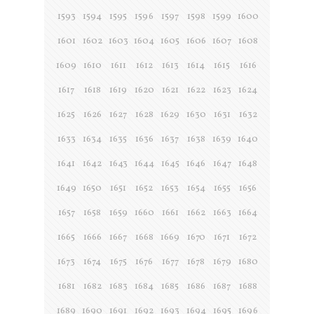
1593
1594
1595
1596
1597
1598
1599
1600
1601
1602
1603
1604
1605
1606
1607
1608
1609
1610
1611
1612
1613
1614
1615
1616
1617
1618
1619
1620
1621
1622
1623
1624
1625
1626
1627
1628
1629
1630
1631
1632
1633
1634
1635
1636
1637
1638
1639
1640
1641
1642
1643
1644
1645
1646
1647
1648
1649
1650
1651
1652
1653
1654
1655
1656
1657
1658
1659
1660
1661
1662
1663
1664
1665
1666
1667
1668
1669
1670
1671
1672
1673
1674
1675
1676
1677
1678
1679
1680
1681
1682
1683
1684
1685
1686
1687
1688
1689
1690
1691
1692
1693
1694
1695
1696