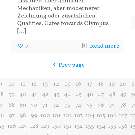
fasziniert uber ahnlichen
Mechaniken, aber modernerer
Zeichnung oder zusatzlichen
Qualities. Gates towards Olympus
[…]
0
Read more
Prev page
9
10
11
12
13
14
15
16
17
18
19
20
2
38
39
40
41
42
43
44
45
46
47
48
49
5
67
68
69
70
71
72
73
74
75
76
77
78
7
96
97
98
99
100
101
102
103
104
105
106
107
1
25
126
127
128
129
130
131
132
133
134
135
136
1