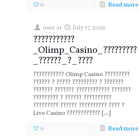
0
Read more
user
at
July 17, 2026
???????????
_Olimp_Casino_?????????
_??????_?_????
??????????? Olimp Casino ?????????
?????? ? ????? ????????? ? ???????
??????? ??????? ???????????? ???????
????????? ? ?????? ??????????
????????? ?????? ?????????? ???? ?
Live Casino ????????????
[…]
0
Read more