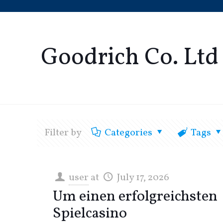
Goodrich Co. Ltd
Filter by
Categories
Tags
user
at
July 17, 2026
Um einen erfolgreichsten
Spielcasino