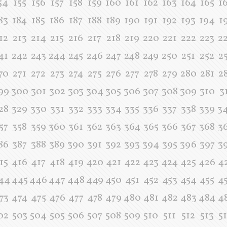
54
155
156
157
158
159
160
161
162
163
164
165
1
83
184
185
186
187
188
189
190
191
192
193
194
1
12
213
214
215
216
217
218
219
220
221
222
223
2
41
242
243
244
245
246
247
248
249
250
251
252
2
70
271
272
273
274
275
276
277
278
279
280
281
2
99
300
301
302
303
304
305
306
307
308
309
310
3
28
329
330
331
332
333
334
335
336
337
338
339
3
57
358
359
360
361
362
363
364
365
366
367
368
3
86
387
388
389
390
391
392
393
394
395
396
397
3
15
416
417
418
419
420
421
422
423
424
425
426
4
44
445
446
447
448
449
450
451
452
453
454
455
4
73
474
475
476
477
478
479
480
481
482
483
484
4
02
503
504
505
506
507
508
509
510
511
512
513
5