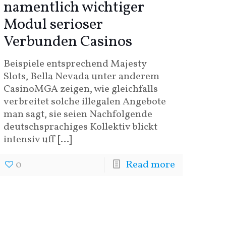
namentlich wichtiger
Modul serioser
Verbunden Casinos
Beispiele entsprechend Majesty
Slots, Bella Nevada unter anderem
CasinoMGA zeigen, wie gleichfalls
verbreitet solche illegalen Angebote
man sagt, sie seien Nachfolgende
deutschsprachiges Kollektiv blickt
intensiv uff
[…]
0
Read more