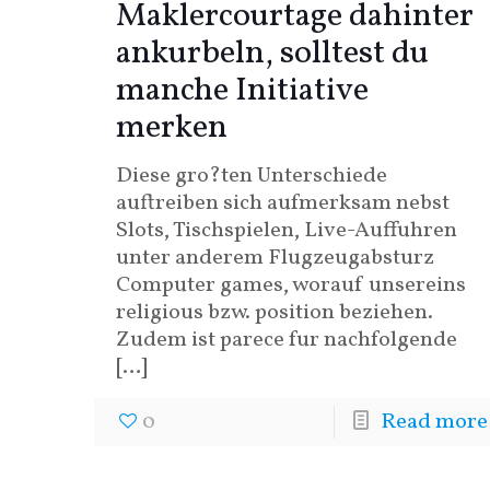
Maklercourtage dahinter
ankurbeln, solltest du
manche Initiative
merken
Diese gro?ten Unterschiede
auftreiben sich aufmerksam nebst
Slots, Tischspielen, Live-Auffuhren
unter anderem Flugzeugabsturz
Computer games, worauf unsereins
religious bzw. position beziehen.
Zudem ist parece fur nachfolgende
[…]
0
Read more