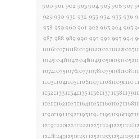
900
901
902
903
904
905
906
907
9
929
930
931
932
933
934
935
936
9
958
959
960
961
962
963
964
965
9
987
988
989
990
991
992
993
994
9
1016
1017
1018
1019
1020
1021
1022
1023
1
1045
1046
1047
1048
1049
1050
1051
1052
1
1074
1075
1076
1077
1078
1079
1080
1081
1
1103
1104
1105
1106
1107
1108
1109
1110
1
1132
1133
1134
1135
1136
1137
1138
1139
1
1161
1162
1163
1164
1165
1166
1167
1168
1
1190
1191
1192
1193
1194
1195
1196
1197
1
1219
1220
1221
1222
1223
1224
1225
1226
1
1248
1249
1250
1251
1252
1253
1254
1255
1