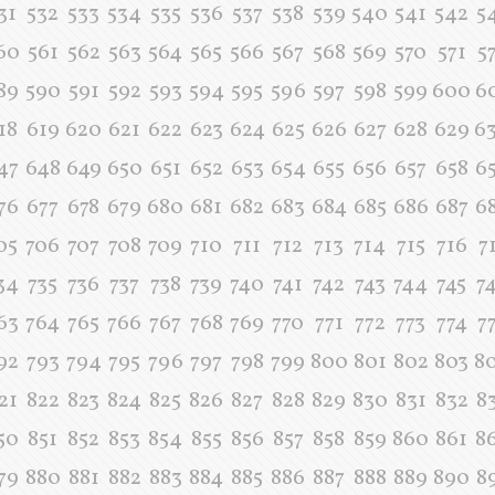
31
532
533
534
535
536
537
538
539
540
541
542
5
60
561
562
563
564
565
566
567
568
569
570
571
5
89
590
591
592
593
594
595
596
597
598
599
600
6
18
619
620
621
622
623
624
625
626
627
628
629
6
47
648
649
650
651
652
653
654
655
656
657
658
6
76
677
678
679
680
681
682
683
684
685
686
687
6
05
706
707
708
709
710
711
712
713
714
715
716
7
34
735
736
737
738
739
740
741
742
743
744
745
7
63
764
765
766
767
768
769
770
771
772
773
774
7
92
793
794
795
796
797
798
799
800
801
802
803
8
21
822
823
824
825
826
827
828
829
830
831
832
8
50
851
852
853
854
855
856
857
858
859
860
861
8
79
880
881
882
883
884
885
886
887
888
889
890
8