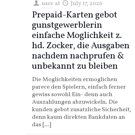
user
at
July 17, 2026
Prepaid-Karten gebot
gunstgewerblerin
einfache Moglichkeit z.
hd. Zocker, die Ausgaben
nachdem nachprufen &
unbekannt zu bleiben
Die Moglichkeiten ermoglichen
parece den Spielern, einfach ferner
gewiss sowohl Ein- denn auch
Auszahlungen abzuwickeln. Die
kunden gebot zusatzliche Sicherheit,
denn kaum direkten Bankdaten an
das
[…]