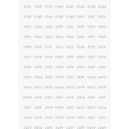
2337
2338
2339
2340
2341
2342
2343
2344
2345
2346
2347
2348
2349
2350
2351
2352
2353
2354
2355
2356
2357
2358
2359
2360
2361
2362
2363
2364
2365
2366
2367
2368
2369
2370
2371
2372
2373
2374
2375
2376
2377
2378
2379
2380
2381
2382
2383
2384
2385
2386
2387
2388
2389
2390
2391
2392
2393
2394
2395
2396
2397
2398
2399
2400
2401
2402
2403
2404
2405
2406
2407
2408
2409
2410
2411
2412
2413
2414
2415
2416
2417
2418
2419
2420
2421
2422
2423
2424
2425
2426
2427
2428
2429
2430
2431
2432
2433
2434
2435
2436
2437
2438
2439
2440