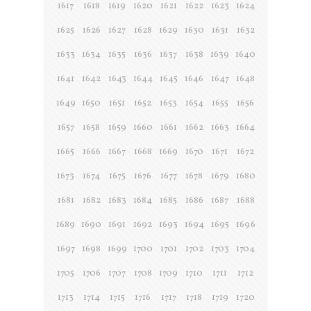
1617
1618
1619
1620
1621
1622
1623
1624
1625
1626
1627
1628
1629
1630
1631
1632
1633
1634
1635
1636
1637
1638
1639
1640
1641
1642
1643
1644
1645
1646
1647
1648
1649
1650
1651
1652
1653
1654
1655
1656
1657
1658
1659
1660
1661
1662
1663
1664
1665
1666
1667
1668
1669
1670
1671
1672
1673
1674
1675
1676
1677
1678
1679
1680
1681
1682
1683
1684
1685
1686
1687
1688
1689
1690
1691
1692
1693
1694
1695
1696
1697
1698
1699
1700
1701
1702
1703
1704
1705
1706
1707
1708
1709
1710
1711
1712
1713
1714
1715
1716
1717
1718
1719
1720