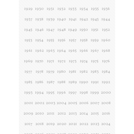
1929
1930
1931
1932
1933
1934
1935
1936
1937
1938
1939
1940
1941
1942
1943
1944
1945
1946
1947
1948
1949
1950
1951
1952
1953
1954
1955
1956
1957
1958
1959
1960
1961
1962
1963
1964
1965
1966
1967
1968
1969
1970
1971
1972
1973
1974
1975
1976
1977
1978
1979
1980
1981
1982
1983
1984
1985
1986
1987
1988
1989
1990
1991
1992
1993
1994
1995
1996
1997
1998
1999
2000
2001
2002
2003
2004
2005
2006
2007
2008
2009
2010
2011
2012
2013
2014
2015
2016
2017
2018
2019
2020
2021
2022
2023
2024