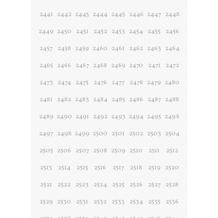
2441
2442
2443
2444
2445
2446
2447
2448
2449
2450
2451
2452
2453
2454
2455
2456
2457
2458
2459
2460
2461
2462
2463
2464
2465
2466
2467
2468
2469
2470
2471
2472
2473
2474
2475
2476
2477
2478
2479
2480
2481
2482
2483
2484
2485
2486
2487
2488
2489
2490
2491
2492
2493
2494
2495
2496
2497
2498
2499
2500
2501
2502
2503
2504
2505
2506
2507
2508
2509
2510
2511
2512
2513
2514
2515
2516
2517
2518
2519
2520
2521
2522
2523
2524
2525
2526
2527
2528
2529
2530
2531
2532
2533
2534
2535
2536