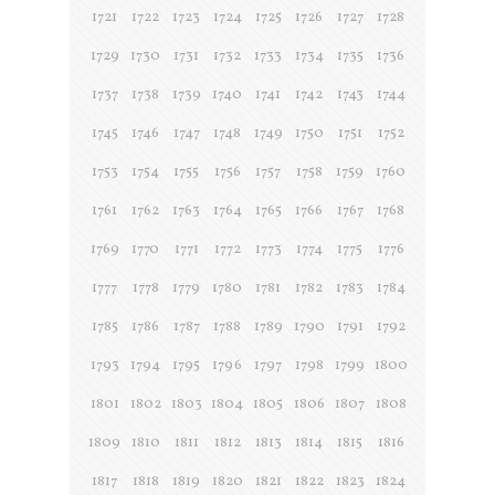
1721
1722
1723
1724
1725
1726
1727
1728
1729
1730
1731
1732
1733
1734
1735
1736
1737
1738
1739
1740
1741
1742
1743
1744
1745
1746
1747
1748
1749
1750
1751
1752
1753
1754
1755
1756
1757
1758
1759
1760
1761
1762
1763
1764
1765
1766
1767
1768
1769
1770
1771
1772
1773
1774
1775
1776
1777
1778
1779
1780
1781
1782
1783
1784
1785
1786
1787
1788
1789
1790
1791
1792
1793
1794
1795
1796
1797
1798
1799
1800
1801
1802
1803
1804
1805
1806
1807
1808
1809
1810
1811
1812
1813
1814
1815
1816
1817
1818
1819
1820
1821
1822
1823
1824