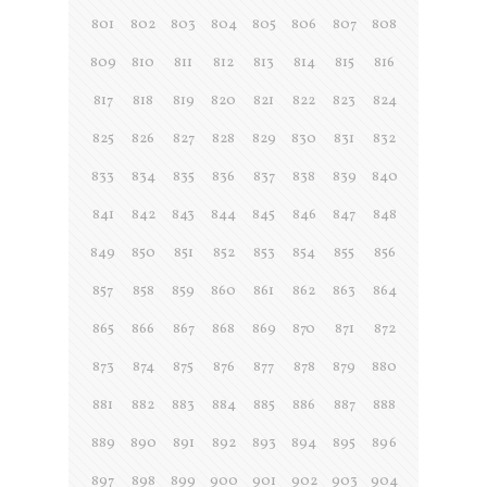
801
802
803
804
805
806
807
808
809
810
811
812
813
814
815
816
817
818
819
820
821
822
823
824
825
826
827
828
829
830
831
832
833
834
835
836
837
838
839
840
841
842
843
844
845
846
847
848
849
850
851
852
853
854
855
856
857
858
859
860
861
862
863
864
865
866
867
868
869
870
871
872
873
874
875
876
877
878
879
880
881
882
883
884
885
886
887
888
889
890
891
892
893
894
895
896
897
898
899
900
901
902
903
904