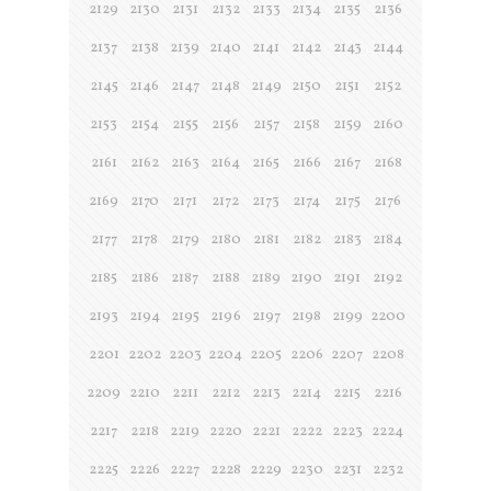
2129
2130
2131
2132
2133
2134
2135
2136
2137
2138
2139
2140
2141
2142
2143
2144
2145
2146
2147
2148
2149
2150
2151
2152
2153
2154
2155
2156
2157
2158
2159
2160
2161
2162
2163
2164
2165
2166
2167
2168
2169
2170
2171
2172
2173
2174
2175
2176
2177
2178
2179
2180
2181
2182
2183
2184
2185
2186
2187
2188
2189
2190
2191
2192
2193
2194
2195
2196
2197
2198
2199
2200
2201
2202
2203
2204
2205
2206
2207
2208
2209
2210
2211
2212
2213
2214
2215
2216
2217
2218
2219
2220
2221
2222
2223
2224
2225
2226
2227
2228
2229
2230
2231
2232