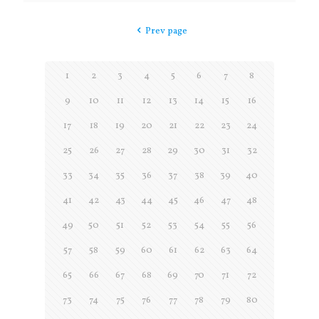
Prev page
1
2
3
4
5
6
7
8
9
10
11
12
13
14
15
16
17
18
19
20
21
22
23
24
25
26
27
28
29
30
31
32
33
34
35
36
37
38
39
40
41
42
43
44
45
46
47
48
49
50
51
52
53
54
55
56
57
58
59
60
61
62
63
64
65
66
67
68
69
70
71
72
73
74
75
76
77
78
79
80