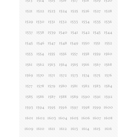
1513
1514
1515
1516
1517
1518
1519
1520
1521
1522
1523
1524
1525
1526
1527
1528
1529
1530
1531
1532
1533
1534
1535
1536
1537
1538
1539
1540
1541
1542
1543
1544
1545
1546
1547
1548
1549
1550
1551
1552
1553
1554
1555
1556
1557
1558
1559
1560
1561
1562
1563
1564
1565
1566
1567
1568
1569
1570
1571
1572
1573
1574
1575
1576
1577
1578
1579
1580
1581
1582
1583
1584
1585
1586
1587
1588
1589
1590
1591
1592
1593
1594
1595
1596
1597
1598
1599
1600
1601
1602
1603
1604
1605
1606
1607
1608
1609
1610
1611
1612
1613
1614
1615
1616