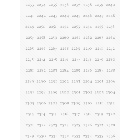
2233
2234
2235
2236
2237
2238
2239
2240
2241
2242
2243
2244
2245
2246
2247
2248
2249
2250
2251
2252
2253
2254
2255
2256
2257
2258
2259
2260
2261
2262
2263
2264
2265
2266
2267
2268
2269
2270
2271
2272
2273
2274
2275
2276
2277
2278
2279
2280
2281
2282
2283
2284
2285
2286
2287
2288
2289
2290
2291
2292
2293
2294
2295
2296
2297
2298
2299
2300
2301
2302
2303
2304
2305
2306
2307
2308
2309
2310
2311
2312
2313
2314
2315
2316
2317
2318
2319
2320
2321
2322
2323
2324
2325
2326
2327
2328
2329
2330
2331
2332
2333
2334
2335
2336