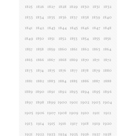
1825
1826
1827
1828
1829
1830
1831
1832
1833
1834
1835
1836
1837
1838
1839
1840
1841
1842
1843
1844
1845
1846
1847
1848
1849
1850
1851
1852
1853
1854
1855
1856
1857
1858
1859
1860
1861
1862
1863
1864
1865
1866
1867
1868
1869
1870
1871
1872
1873
1874
1875
1876
1877
1878
1879
1880
1881
1882
1883
1884
1885
1886
1887
1888
1889
1890
1891
1892
1893
1894
1895
1896
1897
1898
1899
1900
1901
1902
1903
1904
1905
1906
1907
1908
1909
1910
1911
1912
1913
1914
1915
1916
1917
1918
1919
1920
1921
1922
1923
1924
1925
1926
1927
1928