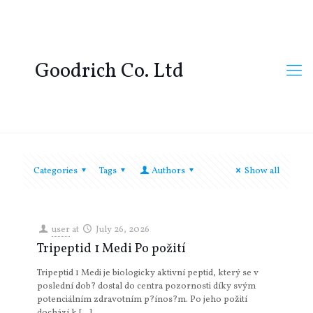
Goodrich Co. Ltd
Categories
Tags
Authors
Show all
user
at
July 26, 2026
Tripeptid 1 Medi Po požití
Tripeptid 1 Medi je biologicky aktivní peptid, který se v
poslední dob? dostal do centra pozornosti díky svým
potenciálním zdravotním p?ínos?m. Po jeho požití