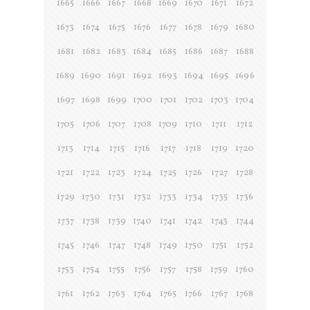
1665
1666
1667
1668
1669
1670
1671
1672
1673
1674
1675
1676
1677
1678
1679
1680
1681
1682
1683
1684
1685
1686
1687
1688
1689
1690
1691
1692
1693
1694
1695
1696
1697
1698
1699
1700
1701
1702
1703
1704
1705
1706
1707
1708
1709
1710
1711
1712
1713
1714
1715
1716
1717
1718
1719
1720
1721
1722
1723
1724
1725
1726
1727
1728
1729
1730
1731
1732
1733
1734
1735
1736
1737
1738
1739
1740
1741
1742
1743
1744
1745
1746
1747
1748
1749
1750
1751
1752
1753
1754
1755
1756
1757
1758
1759
1760
1761
1762
1763
1764
1765
1766
1767
1768