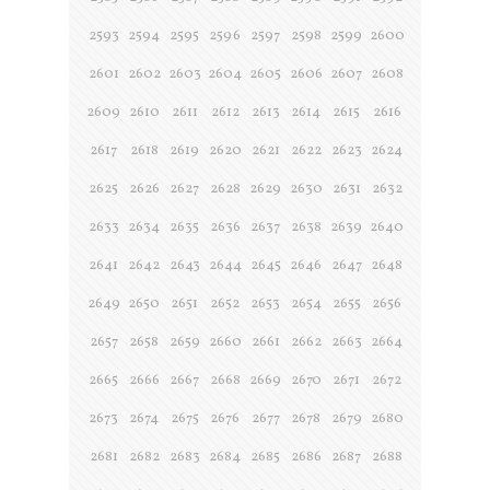
2593
2594
2595
2596
2597
2598
2599
2600
2601
2602
2603
2604
2605
2606
2607
2608
2609
2610
2611
2612
2613
2614
2615
2616
2617
2618
2619
2620
2621
2622
2623
2624
2625
2626
2627
2628
2629
2630
2631
2632
2633
2634
2635
2636
2637
2638
2639
2640
2641
2642
2643
2644
2645
2646
2647
2648
2649
2650
2651
2652
2653
2654
2655
2656
2657
2658
2659
2660
2661
2662
2663
2664
2665
2666
2667
2668
2669
2670
2671
2672
2673
2674
2675
2676
2677
2678
2679
2680
2681
2682
2683
2684
2685
2686
2687
2688