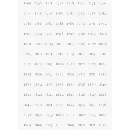
1769
1770
1771
1772
1773
1774
1775
1776
1777
1778
1779
1780
1781
1782
1783
1784
1785
1786
1787
1788
1789
1790
1791
1792
1793
1794
1795
1796
1797
1798
1799
1800
1801
1802
1803
1804
1805
1806
1807
1808
1809
1810
1811
1812
1813
1814
1815
1816
1817
1818
1819
1820
1821
1822
1823
1824
1825
1826
1827
1828
1829
1830
1831
1832
1833
1834
1835
1836
1837
1838
1839
1840
1841
1842
1843
1844
1845
1846
1847
1848
1849
1850
1851
1852
1853
1854
1855
1856
1857
1858
1859
1860
1861
1862
1863
1864
1865
1866
1867
1868
1869
1870
1871
1872