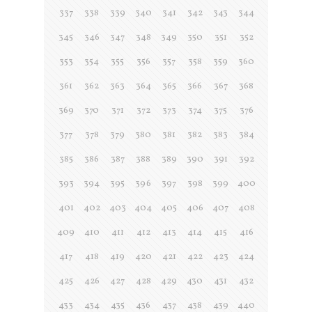
337
338
339
340
341
342
343
344
345
346
347
348
349
350
351
352
353
354
355
356
357
358
359
360
361
362
363
364
365
366
367
368
369
370
371
372
373
374
375
376
377
378
379
380
381
382
383
384
385
386
387
388
389
390
391
392
393
394
395
396
397
398
399
400
401
402
403
404
405
406
407
408
409
410
411
412
413
414
415
416
417
418
419
420
421
422
423
424
425
426
427
428
429
430
431
432
433
434
435
436
437
438
439
440