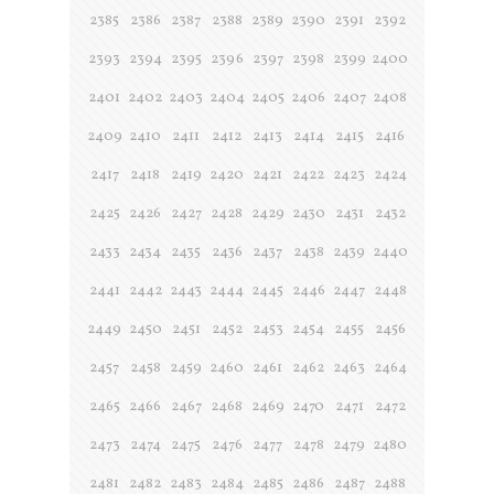
2385
2386
2387
2388
2389
2390
2391
2392
2393
2394
2395
2396
2397
2398
2399
2400
2401
2402
2403
2404
2405
2406
2407
2408
2409
2410
2411
2412
2413
2414
2415
2416
2417
2418
2419
2420
2421
2422
2423
2424
2425
2426
2427
2428
2429
2430
2431
2432
2433
2434
2435
2436
2437
2438
2439
2440
2441
2442
2443
2444
2445
2446
2447
2448
2449
2450
2451
2452
2453
2454
2455
2456
2457
2458
2459
2460
2461
2462
2463
2464
2465
2466
2467
2468
2469
2470
2471
2472
2473
2474
2475
2476
2477
2478
2479
2480
2481
2482
2483
2484
2485
2486
2487
2488