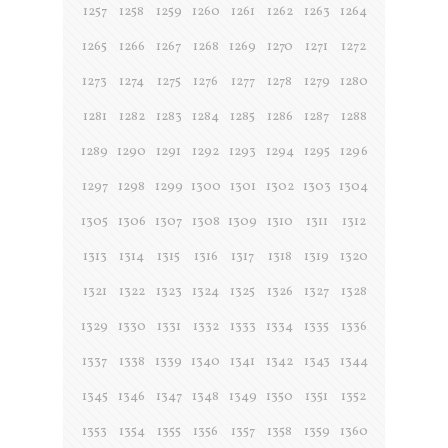
1257
1258
1259
1260
1261
1262
1263
1264
1265
1266
1267
1268
1269
1270
1271
1272
1273
1274
1275
1276
1277
1278
1279
1280
1281
1282
1283
1284
1285
1286
1287
1288
1289
1290
1291
1292
1293
1294
1295
1296
1297
1298
1299
1300
1301
1302
1303
1304
1305
1306
1307
1308
1309
1310
1311
1312
1313
1314
1315
1316
1317
1318
1319
1320
1321
1322
1323
1324
1325
1326
1327
1328
1329
1330
1331
1332
1333
1334
1335
1336
1337
1338
1339
1340
1341
1342
1343
1344
1345
1346
1347
1348
1349
1350
1351
1352
1353
1354
1355
1356
1357
1358
1359
1360