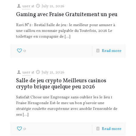
user
at
July 21, 2026
Gaming avec Fraise Gratuitement un peu
Ravi N°2 : Bestial Salle de jeu : le meilleur pour amuser à
une caillou en monnaie palpable du Toutefois, 2026 Le
toilettage en compagnie de
[…]
0
Read more
user
at
July 21, 2026
Salle de jeu crypto Meilleurs casinos
crypto brique quelque peu 2026
Satisfait Chose une Engrenage sans oublier les le lieu 1
Fraise Hexagonale Est-le mec un bon p’savoir une
stratégie roulette européenne avec anoblir l’ensemble de
ses
[…]
0
Read more