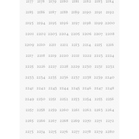
2177
2178
2179
2180
2181
2182
2183
2184
2185
2186
2187
2188
2189
2190
2191
2192
2193
2194
2195
2196
2197
2198
2199
2200
2201
2202
2203
2204
2205
2206
2207
2208
2209
2210
2211
2212
2213
2214
2215
2216
2217
2218
2219
2220
2221
2222
2223
2224
2225
2226
2227
2228
2229
2230
2231
2232
2233
2234
2235
2236
2237
2238
2239
2240
2241
2242
2243
2244
2245
2246
2247
2248
2249
2250
2251
2252
2253
2254
2255
2256
2257
2258
2259
2260
2261
2262
2263
2264
2265
2266
2267
2268
2269
2270
2271
2272
2273
2274
2275
2276
2277
2278
2279
2280