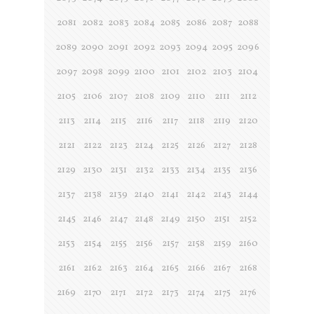
2081
2082
2083
2084
2085
2086
2087
2088
2089
2090
2091
2092
2093
2094
2095
2096
2097
2098
2099
2100
2101
2102
2103
2104
2105
2106
2107
2108
2109
2110
2111
2112
2113
2114
2115
2116
2117
2118
2119
2120
2121
2122
2123
2124
2125
2126
2127
2128
2129
2130
2131
2132
2133
2134
2135
2136
2137
2138
2139
2140
2141
2142
2143
2144
2145
2146
2147
2148
2149
2150
2151
2152
2153
2154
2155
2156
2157
2158
2159
2160
2161
2162
2163
2164
2165
2166
2167
2168
2169
2170
2171
2172
2173
2174
2175
2176