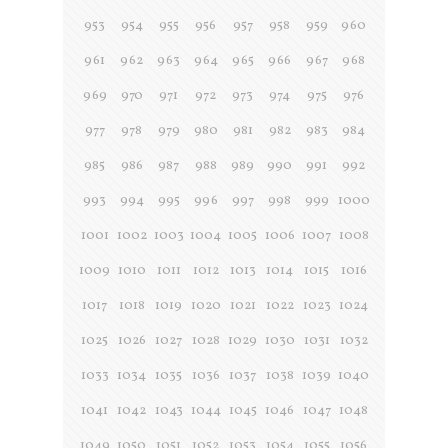
953
954
955
956
957
958
959
960
961
962
963
964
965
966
967
968
969
970
971
972
973
974
975
976
977
978
979
980
981
982
983
984
985
986
987
988
989
990
991
992
993
994
995
996
997
998
999
1000
1001
1002
1003
1004
1005
1006
1007
1008
1009
1010
1011
1012
1013
1014
1015
1016
1017
1018
1019
1020
1021
1022
1023
1024
1025
1026
1027
1028
1029
1030
1031
1032
1033
1034
1035
1036
1037
1038
1039
1040
1041
1042
1043
1044
1045
1046
1047
1048
1049
1050
1051
1052
1053
1054
1055
1056