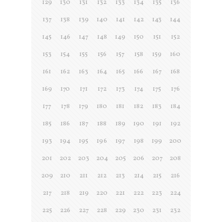
129
130
131
132
133
134
135
136
137
138
139
140
141
142
143
144
145
146
147
148
149
150
151
152
153
154
155
156
157
158
159
160
161
162
163
164
165
166
167
168
169
170
171
172
173
174
175
176
177
178
179
180
181
182
183
184
185
186
187
188
189
190
191
192
193
194
195
196
197
198
199
200
201
202
203
204
205
206
207
208
209
210
211
212
213
214
215
216
217
218
219
220
221
222
223
224
225
226
227
228
229
230
231
232