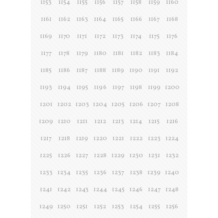
1153
1154
1155
1156
1157
1158
1159
1160
1161
1162
1163
1164
1165
1166
1167
1168
1169
1170
1171
1172
1173
1174
1175
1176
1177
1178
1179
1180
1181
1182
1183
1184
1185
1186
1187
1188
1189
1190
1191
1192
1193
1194
1195
1196
1197
1198
1199
1200
1201
1202
1203
1204
1205
1206
1207
1208
1209
1210
1211
1212
1213
1214
1215
1216
1217
1218
1219
1220
1221
1222
1223
1224
1225
1226
1227
1228
1229
1230
1231
1232
1233
1234
1235
1236
1237
1238
1239
1240
1241
1242
1243
1244
1245
1246
1247
1248
1249
1250
1251
1252
1253
1254
1255
1256