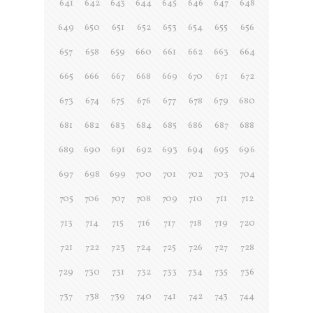
641
642
643
644
645
646
647
648
649
650
651
652
653
654
655
656
657
658
659
660
661
662
663
664
665
666
667
668
669
670
671
672
673
674
675
676
677
678
679
680
681
682
683
684
685
686
687
688
689
690
691
692
693
694
695
696
697
698
699
700
701
702
703
704
705
706
707
708
709
710
711
712
713
714
715
716
717
718
719
720
721
722
723
724
725
726
727
728
729
730
731
732
733
734
735
736
737
738
739
740
741
742
743
744