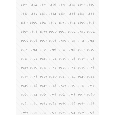
1873
1874
1875
1876
1877
1878
1879
1880
1881
1882
1883
1884
1885
1886
1887
1888
1889
1890
1891
1892
1893
1894
1895
1896
1897
1898
1899
1900
1901
1902
1903
1904
1905
1906
1907
1908
1909
1910
1911
1912
1913
1914
1915
1916
1917
1918
1919
1920
1921
1922
1923
1924
1925
1926
1927
1928
1929
1930
1931
1932
1933
1934
1935
1936
1937
1938
1939
1940
1941
1942
1943
1944
1945
1946
1947
1948
1949
1950
1951
1952
1953
1954
1955
1956
1957
1958
1959
1960
1961
1962
1963
1964
1965
1966
1967
1968
1969
1970
1971
1972
1973
1974
1975
1976