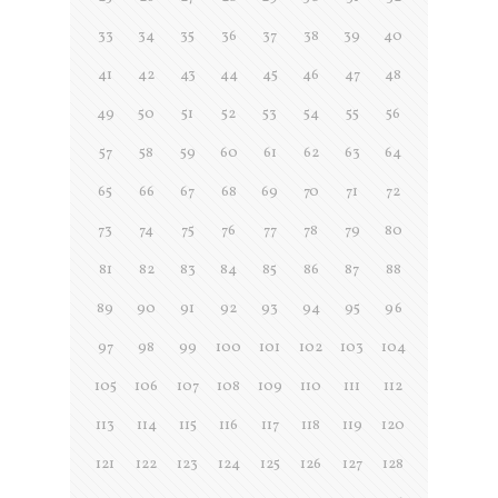
33
34
35
36
37
38
39
40
41
42
43
44
45
46
47
48
49
50
51
52
53
54
55
56
57
58
59
60
61
62
63
64
65
66
67
68
69
70
71
72
73
74
75
76
77
78
79
80
81
82
83
84
85
86
87
88
89
90
91
92
93
94
95
96
97
98
99
100
101
102
103
104
105
106
107
108
109
110
111
112
113
114
115
116
117
118
119
120
121
122
123
124
125
126
127
128