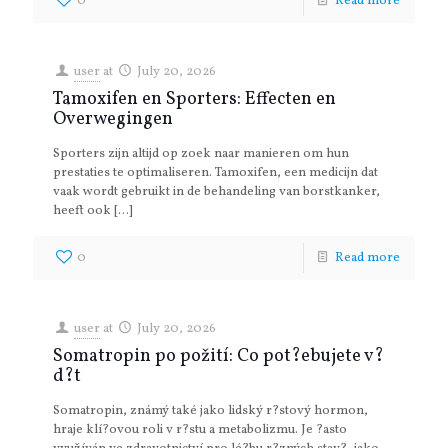
0
Read more
user
at
July 20, 2026
Tamoxifen en Sporters: Effecten en
Overwegingen
Sporters zijn altijd op zoek naar manieren om hun
prestaties te optimaliseren. Tamoxifen, een medicijn dat
vaak wordt gebruikt in de behandeling van borstkanker,
heeft ook
[…]
0
Read more
user
at
July 20, 2026
Somatropin po požití: Co pot?ebujete v?
d?t
Somatropin, známý také jako lidský r?stový hormon,
hraje klí?ovou roli v r?stu a metabolizmu. Je ?asto