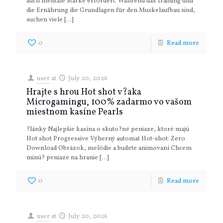
auch mentale Stärke erfordert. Während das Training und
die Ernährung die Grundlagen für den Muskelaufbau sind,
suchen viele
[…]
0
Read more
user
at
July 20, 2026
Hrajte s hrou Hot shot v?aka
Microgamingu, 100% zadarmo vo vašom
miestnom kasíne Pearls
?lánky Najlepšie kasína o skuto?né peniaze, ktoré majú
Hot shot Progressive Výherný automat Hot-shot: Zero
Download Obrázok, melódie a budete animovaní Chcem
minú? peniaze na hranie
[…]
0
Read more
user
at
July 20, 2026