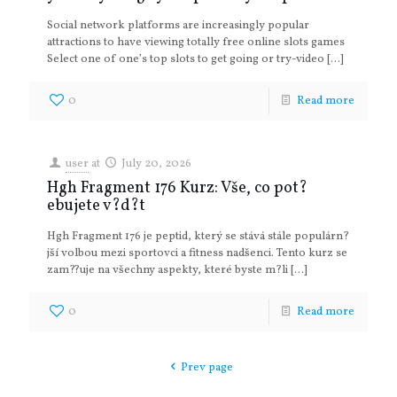
Social network platforms are increasingly popular
attractions to have viewing totally free online slots games
Select one of one’s top slots to get going or try-video
[…]
0
Read more
user
at
July 20, 2026
Hgh Fragment 176 Kurz: Vše, co pot?
ebujete v?d?t
Hgh Fragment 176 je peptid, který se stává stále populárn?
jší volbou mezi sportovci a fitness nadšenci. Tento kurz se
zam??uje na všechny aspekty, které byste m?li
[…]
0
Read more
Prev page