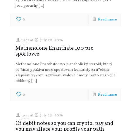
využíván ve zdravotnictví pro lé?bu r?zných stav?, jako
jsou poruchy
[…]
0
Read more
user
at
July 20, 2026
Methenolone Enanthate 100 pro
sportovce
Methenolone Enanthate 100 je anabolický steroid, který
se ?asto používá mezi sportovci a kulturisty za ú?elem
zlepšení výkonu a zvýšení svalové hmoty. Tento steroid je
oblíbený
[…]
0
Read more
user
at
July 20, 2026
Of debit notes so you can crypto, pay and
you may allege your profits your path