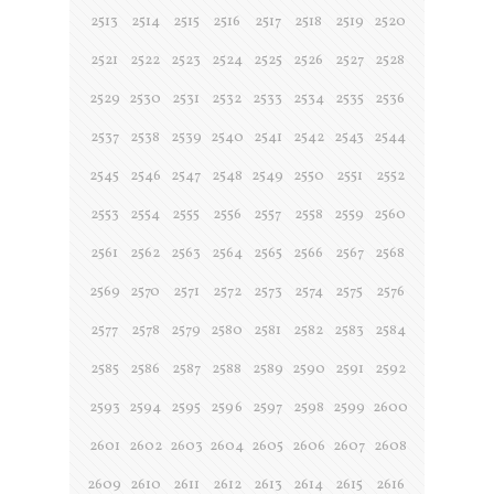
2513
2514
2515
2516
2517
2518
2519
2520
2521
2522
2523
2524
2525
2526
2527
2528
2529
2530
2531
2532
2533
2534
2535
2536
2537
2538
2539
2540
2541
2542
2543
2544
2545
2546
2547
2548
2549
2550
2551
2552
2553
2554
2555
2556
2557
2558
2559
2560
2561
2562
2563
2564
2565
2566
2567
2568
2569
2570
2571
2572
2573
2574
2575
2576
2577
2578
2579
2580
2581
2582
2583
2584
2585
2586
2587
2588
2589
2590
2591
2592
2593
2594
2595
2596
2597
2598
2599
2600
2601
2602
2603
2604
2605
2606
2607
2608
2609
2610
2611
2612
2613
2614
2615
2616