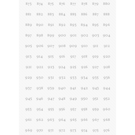
873
874
875
876
877
878
879
880
881
882
883
884
885
886
887
888
889
890
891
892
893
894
895
896
897
898
899
900
901
902
903
904
905
906
907
908
909
910
911
912
913
914
915
916
917
918
919
920
921
922
923
924
925
926
927
928
929
930
931
932
933
934
935
936
937
938
939
940
941
942
943
944
945
946
947
948
949
950
951
952
953
954
955
956
957
958
959
960
961
962
963
964
965
966
967
968
969
970
971
972
973
974
975
976