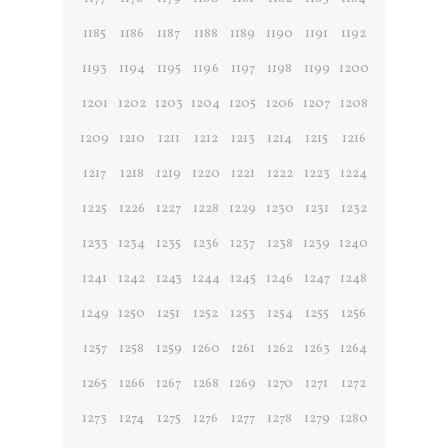
1185
1186
1187
1188
1189
1190
1191
1192
1193
1194
1195
1196
1197
1198
1199
1200
1201
1202
1203
1204
1205
1206
1207
1208
1209
1210
1211
1212
1213
1214
1215
1216
1217
1218
1219
1220
1221
1222
1223
1224
1225
1226
1227
1228
1229
1230
1231
1232
1233
1234
1235
1236
1237
1238
1239
1240
1241
1242
1243
1244
1245
1246
1247
1248
1249
1250
1251
1252
1253
1254
1255
1256
1257
1258
1259
1260
1261
1262
1263
1264
1265
1266
1267
1268
1269
1270
1271
1272
1273
1274
1275
1276
1277
1278
1279
1280