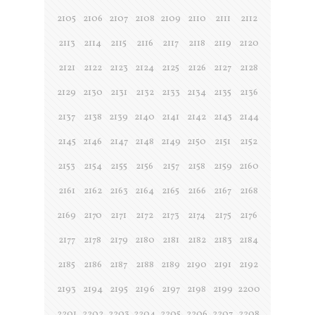
2105
2106
2107
2108
2109
2110
2111
2112
2113
2114
2115
2116
2117
2118
2119
2120
2121
2122
2123
2124
2125
2126
2127
2128
2129
2130
2131
2132
2133
2134
2135
2136
2137
2138
2139
2140
2141
2142
2143
2144
2145
2146
2147
2148
2149
2150
2151
2152
2153
2154
2155
2156
2157
2158
2159
2160
2161
2162
2163
2164
2165
2166
2167
2168
2169
2170
2171
2172
2173
2174
2175
2176
2177
2178
2179
2180
2181
2182
2183
2184
2185
2186
2187
2188
2189
2190
2191
2192
2193
2194
2195
2196
2197
2198
2199
2200
2201
2202
2203
2204
2205
2206
2207
2208