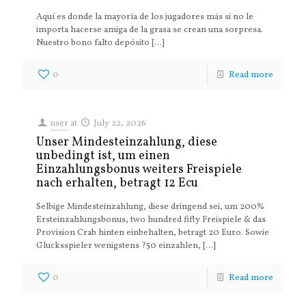
Aquí es donde la mayoría de los jugadores más si no le
importa hacerse amiga de la grasa se crean una sorpresa.
Nuestro bono falto depósito
[…]
0
Read more
user
at
July 22, 2026
Unser Mindesteinzahlung, diese
unbedingt ist, um einen
Einzahlungsbonus weiters Freispiele
nach erhalten, betragt 12 Ecu
Selbige Mindesteinzahlung, diese dringend sei, um 200%
Ersteinzahlungsbonus, two hundred fifty Freispiele & das
Provision Crab hinten einbehalten, betragt 20 Euro. Sowie
Glucksspieler wenigstens ?50 einzahlen,
[…]
0
Read more