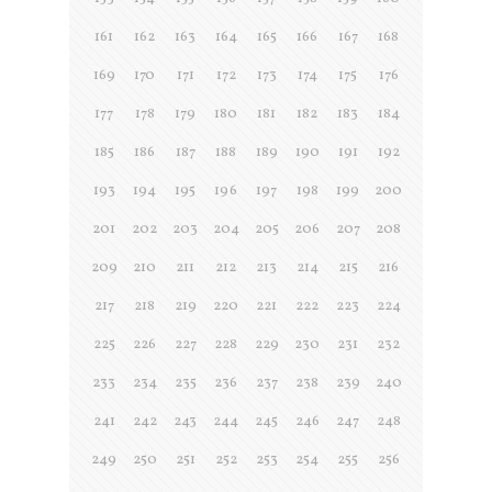
161
162
163
164
165
166
167
168
169
170
171
172
173
174
175
176
177
178
179
180
181
182
183
184
185
186
187
188
189
190
191
192
193
194
195
196
197
198
199
200
201
202
203
204
205
206
207
208
209
210
211
212
213
214
215
216
217
218
219
220
221
222
223
224
225
226
227
228
229
230
231
232
233
234
235
236
237
238
239
240
241
242
243
244
245
246
247
248
249
250
251
252
253
254
255
256