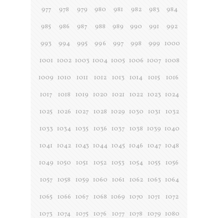
977
978
979
980
981
982
983
984
985
986
987
988
989
990
991
992
993
994
995
996
997
998
999
1000
1001
1002
1003
1004
1005
1006
1007
1008
1009
1010
1011
1012
1013
1014
1015
1016
1017
1018
1019
1020
1021
1022
1023
1024
1025
1026
1027
1028
1029
1030
1031
1032
1033
1034
1035
1036
1037
1038
1039
1040
1041
1042
1043
1044
1045
1046
1047
1048
1049
1050
1051
1052
1053
1054
1055
1056
1057
1058
1059
1060
1061
1062
1063
1064
1065
1066
1067
1068
1069
1070
1071
1072
1073
1074
1075
1076
1077
1078
1079
1080