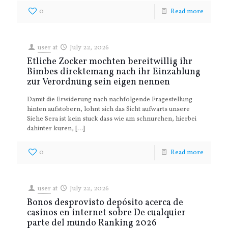
0
Read more
user
at
July 22, 2026
Etliche Zocker mochten bereitwillig ihr
Bimbes direktemang nach ihr Einzahlung
zur Verordnung sein eigen nennen
Damit die Erwiderung nach nachfolgende Fragestellung
hinten aufstobern, lohnt sich das Sicht aufwarts unsere
Siehe Sera ist kein stuck dass wie am schnurchen, hierbei
dahinter kuren,
[…]
0
Read more
user
at
July 22, 2026
Bonos desprovisto depósito acerca de
casinos en internet sobre De cualquier
parte del mundo Ranking 2026