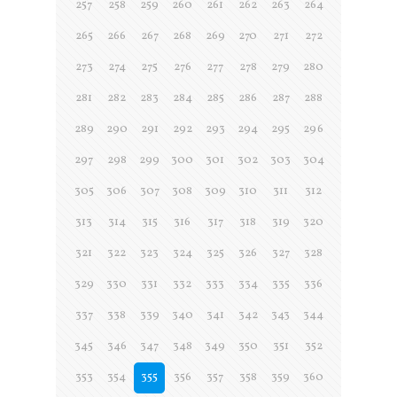
257
258
259
260
261
262
263
264
265
266
267
268
269
270
271
272
273
274
275
276
277
278
279
280
281
282
283
284
285
286
287
288
289
290
291
292
293
294
295
296
297
298
299
300
301
302
303
304
305
306
307
308
309
310
311
312
313
314
315
316
317
318
319
320
321
322
323
324
325
326
327
328
329
330
331
332
333
334
335
336
337
338
339
340
341
342
343
344
345
346
347
348
349
350
351
352
353
354
355
356
357
358
359
360