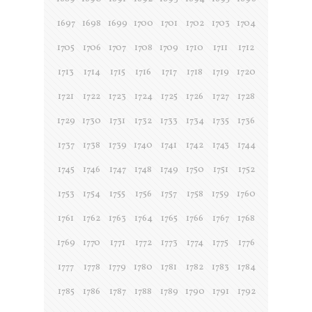
1697
1698
1699
1700
1701
1702
1703
1704
1705
1706
1707
1708
1709
1710
1711
1712
1713
1714
1715
1716
1717
1718
1719
1720
1721
1722
1723
1724
1725
1726
1727
1728
1729
1730
1731
1732
1733
1734
1735
1736
1737
1738
1739
1740
1741
1742
1743
1744
1745
1746
1747
1748
1749
1750
1751
1752
1753
1754
1755
1756
1757
1758
1759
1760
1761
1762
1763
1764
1765
1766
1767
1768
1769
1770
1771
1772
1773
1774
1775
1776
1777
1778
1779
1780
1781
1782
1783
1784
1785
1786
1787
1788
1789
1790
1791
1792