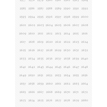
2577
2578
2579
2580
2581
2582
2583
2584
2585
2586
2587
2588
2589
2590
2591
2592
2593
2594
2595
2596
2597
2598
2599
2600
2601
2602
2603
2604
2605
2606
2607
2608
2609
2610
2611
2612
2613
2614
2615
2616
2617
2618
2619
2620
2621
2622
2623
2624
2625
2626
2627
2628
2629
2630
2631
2632
2633
2634
2635
2636
2637
2638
2639
2640
2641
2642
2643
2644
2645
2646
2647
2648
2649
2650
2651
2652
2653
2654
2655
2656
2657
2658
2659
2660
2661
2662
2663
2664
2665
2666
2667
2668
2669
2670
2671
2672
2673
2674
2675
2676
2677
2678
2679
2680