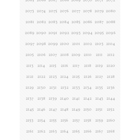
2065
2066
2067
2068
2069
2070
2071
2072
2073
2074
2075
2076
2077
2078
2079
2080
2081
2082
2083
2084
2085
2086
2087
2088
2089
2090
2091
2092
2093
2094
2095
2096
2097
2098
2099
2100
2101
2102
2103
2104
2105
2106
2107
2108
2109
2110
2111
2112
2113
2114
2115
2116
2117
2118
2119
2120
2121
2122
2123
2124
2125
2126
2127
2128
2129
2130
2131
2132
2133
2134
2135
2136
2137
2138
2139
2140
2141
2142
2143
2144
2145
2146
2147
2148
2149
2150
2151
2152
2153
2154
2155
2156
2157
2158
2159
2160
2161
2162
2163
2164
2165
2166
2167
2168