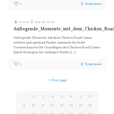
0
Read more
user
at
July 28, 2026
Aufregende_Momente_mit_dem_Chicken_Road
Aufregende Momente mit dem Chicken Road Casino
erleben und spielend Punkte sammeln für hohe
Gewinnchancen Die Grundlagen des Chicken Road Casino
Spiels Strategien für Anfänger Punkte
[…]
0
Read more
Prev page
1
2
3
4
5
6
7
8
9
10
11
12
13
14
15
16