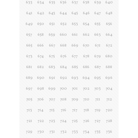
633
634
635
636
637
638
639
640
641
642
643
644
645
646
647
648
649
650
651
652
653
654
655
656
657
658
659
660
661
662
663
664
665
666
667
668
669
670
671
672
673
674
675
676
677
678
679
680
681
682
683
684
685
686
687
688
689
690
691
692
693
694
695
696
697
698
699
700
701
702
703
704
705
706
707
708
709
710
711
712
713
714
715
716
717
718
719
720
721
722
723
724
725
726
727
728
729
730
731
732
733
734
735
736