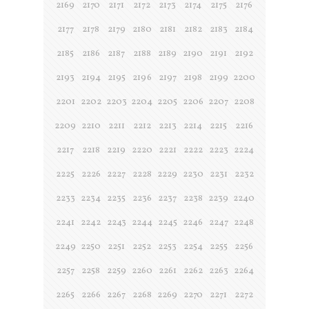
2169
2170
2171
2172
2173
2174
2175
2176
2177
2178
2179
2180
2181
2182
2183
2184
2185
2186
2187
2188
2189
2190
2191
2192
2193
2194
2195
2196
2197
2198
2199
2200
2201
2202
2203
2204
2205
2206
2207
2208
2209
2210
2211
2212
2213
2214
2215
2216
2217
2218
2219
2220
2221
2222
2223
2224
2225
2226
2227
2228
2229
2230
2231
2232
2233
2234
2235
2236
2237
2238
2239
2240
2241
2242
2243
2244
2245
2246
2247
2248
2249
2250
2251
2252
2253
2254
2255
2256
2257
2258
2259
2260
2261
2262
2263
2264
2265
2266
2267
2268
2269
2270
2271
2272