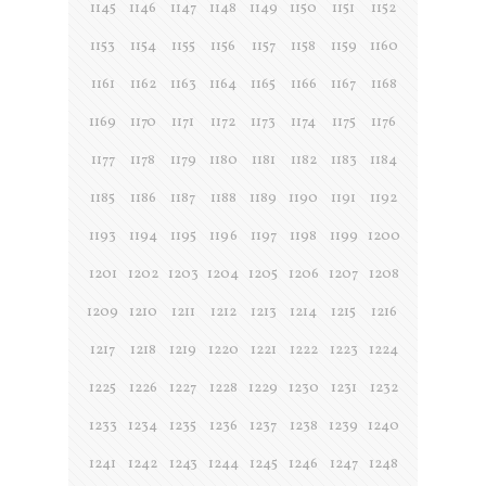
1145
1146
1147
1148
1149
1150
1151
1152
1153
1154
1155
1156
1157
1158
1159
1160
1161
1162
1163
1164
1165
1166
1167
1168
1169
1170
1171
1172
1173
1174
1175
1176
1177
1178
1179
1180
1181
1182
1183
1184
1185
1186
1187
1188
1189
1190
1191
1192
1193
1194
1195
1196
1197
1198
1199
1200
1201
1202
1203
1204
1205
1206
1207
1208
1209
1210
1211
1212
1213
1214
1215
1216
1217
1218
1219
1220
1221
1222
1223
1224
1225
1226
1227
1228
1229
1230
1231
1232
1233
1234
1235
1236
1237
1238
1239
1240
1241
1242
1243
1244
1245
1246
1247
1248