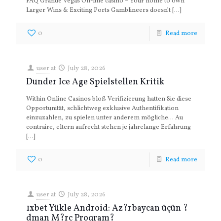
FAQ Grande Vegas On-line casino – Your home to own
Larger Wins & Exciting Ports Gamblineers doesn’t
[…]
0
Read more
user
at
July 28, 2026
Dunder Ice Age Spielstellen Kritik
Within Online Casinos bloß Verifizierung hatten Sie diese
Opportunität, schlichtweg exklusive Authentifikation
einzuzahlen, zu spielen unter anderem mögliche… Au
contraire, eltern aufrecht stehen je jahrelange Erfahrung
[…]
0
Read more
user
at
July 28, 2026
1xbet Yükle Android: Az?rbaycan üçün ?
dman M?rc Proqram?