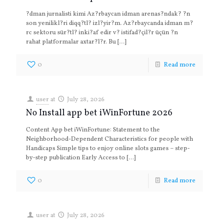
?dman jurnalisti kimi Az?rbaycan idman arenas?ndak? ?n
son yenilikl?ri diqq?tl? izl?yir?m. Az?rbaycanda idman m?
rc sektoru sür?tl? inki?af edir v? istifad?çil?r üçün ?n
rahat platformalar axtar?l?r. Bu
[…]
0
Read more
user
at
July 28, 2026
No Install app bet iWinFortune 2026
Content App bet iWinFortune: Statement to the
Neighborhood-Dependent Characteristics for people with
Handicaps Simple tips to enjoy online slots games – step-
by-step publication Early Access to
[…]
0
Read more
user
at
July 28, 2026