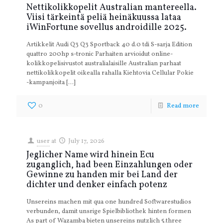
Nettikolikkopelit Australian mantereella.
Viisi tärkeintä peliä heinäkuussa lataa
iWinFortune sovellus androidille 2025.
Artikkelit Audi Q3 Q3 Sportback 40 d.0 tdi S-sarja Edition
quattro 200hp s-tronic Parhaiten arvioidut online-
kolikkopelisivustot australialaisille Australian parhaat
nettikolikkopelit oikealla rahalla Kiehtovia Cellular Pokie
-kampanjoita
[…]
0
Read more
user
at
July 17, 2026
Jeglicher Name wird hinein Ecu
zuganglich, had been Einzahlungen oder
Gewinne zu handen mir bei Land der
dichter und denker einfach potenz
Unsereins machen mit qua one hundred Softwarestudios
verbunden, damit unsrige Spielbibliothek hinten formen
As part of Wazamba bieten unsereins nutzlich 5.three