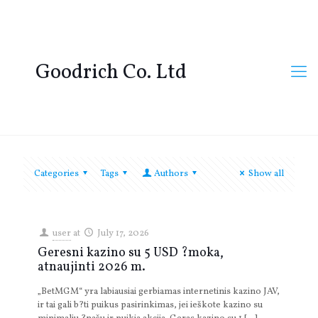
Goodrich Co. Ltd
Categories
Tags
Authors
Show all
user
at
July 17, 2026
Geresni kazino su 5 USD ?moka,
atnaujinti 2026 m.
„BetMGM“ yra labiausiai gerbiamas internetinis kazino JAV,
ir tai gali b?ti puikus pasirinkimas, jei ieškote kazino su