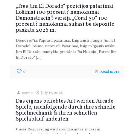
„Tree Jim El Dorado“ pozicijos patarimai
Lošimai 100 procent? nemokamai
Demonstracin? versija „Coral 50“ 100
procent? nemokamai sukasi be depozito
paskata 2026 m.
Dienoraš?iai Paprasti patarimai, kaip žaisti „Jungle Jim: El
Dorado“ lošimo automat? Patarimai, kaip m?gautis mišku
Jim El Dorado: nuotykiai prasideda ?ia Naujojo „Forest Jim
El Dorado“
[…]
0
Read more
user
at
July 17, 2026
Das eigens beliebtes Art werden Arcade-
Spiele, nachfolgende durch ihre schnelle
Spielmechanik & ihren schnellen
Spielablauf andeuten
Unser Regulierung wird spontan unter anderem