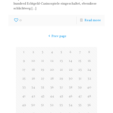
hundred Echtgeld-Casinospiele eingeschaltet, ebendiese
schlichtweg
[…]
0
Read more
Prev page
1
2
3
4
5
6
7
8
9
10
11
12
13
14
15
16
17
18
19
20
21
22
23
24
25
26
27
28
29
30
31
32
33
34
35
36
37
38
39
40
41
42
43
44
45
46
47
48
49
50
51
52
53
54
55
56