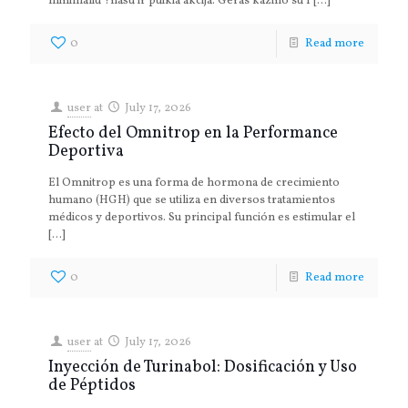
minimaliu ?našu ir puikia akcija. Geras kazino su 1
[…]
0
Read more
user
at
July 17, 2026
Efecto del Omnitrop en la Performance
Deportiva
El Omnitrop es una forma de hormona de crecimiento
humano (HGH) que se utiliza en diversos tratamientos
médicos y deportivos. Su principal función es estimular el
[…]
0
Read more
user
at
July 17, 2026
Inyección de Turinabol: Dosificación y Uso
de Péptidos