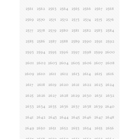
2561
2562
2563
2564
2565
2566
2567
2568
2569
2570
2571
2572
2573
2574
2575
2576
2577
2578
2579
2580
2581
2582
2583
2584
2585
2586
2587
2588
2589
2590
2591
2592
2593
2594
2595
2596
2597
2598
2599
2600
2601
2602
2603
2604
2605
2606
2607
2608
2609
2610
2611
2612
2613
2614
2615
2616
2617
2618
2619
2620
2621
2622
2623
2624
2625
2626
2627
2628
2629
2630
2631
2632
2633
2634
2635
2636
2637
2638
2639
2640
2641
2642
2643
2644
2645
2646
2647
2648
2649
2650
2651
2652
2653
2654
2655
2656