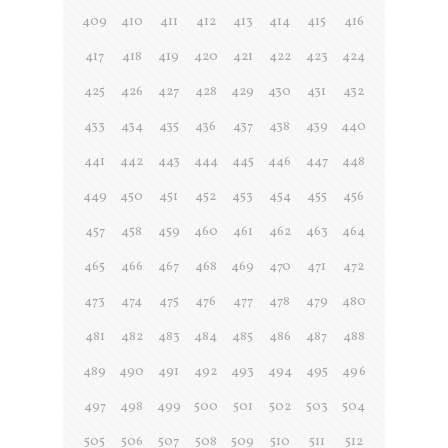
409
410
411
412
413
414
415
416
417
418
419
420
421
422
423
424
425
426
427
428
429
430
431
432
433
434
435
436
437
438
439
440
441
442
443
444
445
446
447
448
449
450
451
452
453
454
455
456
457
458
459
460
461
462
463
464
465
466
467
468
469
470
471
472
473
474
475
476
477
478
479
480
481
482
483
484
485
486
487
488
489
490
491
492
493
494
495
496
497
498
499
500
501
502
503
504
505
506
507
508
509
510
511
512