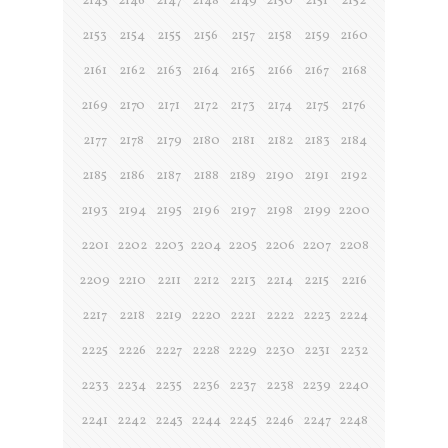
2145
2146
2147
2148
2149
2150
2151
2152
2153
2154
2155
2156
2157
2158
2159
2160
2161
2162
2163
2164
2165
2166
2167
2168
2169
2170
2171
2172
2173
2174
2175
2176
2177
2178
2179
2180
2181
2182
2183
2184
2185
2186
2187
2188
2189
2190
2191
2192
2193
2194
2195
2196
2197
2198
2199
2200
2201
2202
2203
2204
2205
2206
2207
2208
2209
2210
2211
2212
2213
2214
2215
2216
2217
2218
2219
2220
2221
2222
2223
2224
2225
2226
2227
2228
2229
2230
2231
2232
2233
2234
2235
2236
2237
2238
2239
2240
2241
2242
2243
2244
2245
2246
2247
2248