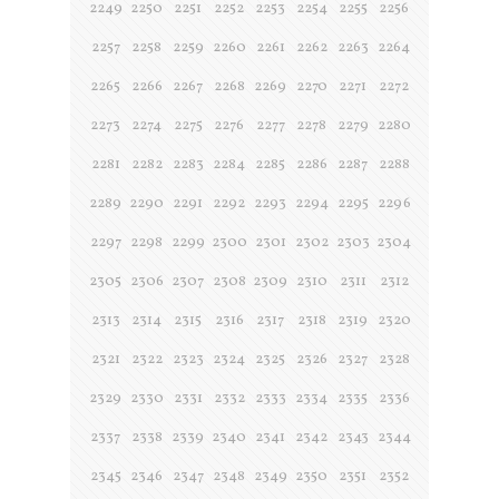
2249
2250
2251
2252
2253
2254
2255
2256
2257
2258
2259
2260
2261
2262
2263
2264
2265
2266
2267
2268
2269
2270
2271
2272
2273
2274
2275
2276
2277
2278
2279
2280
2281
2282
2283
2284
2285
2286
2287
2288
2289
2290
2291
2292
2293
2294
2295
2296
2297
2298
2299
2300
2301
2302
2303
2304
2305
2306
2307
2308
2309
2310
2311
2312
2313
2314
2315
2316
2317
2318
2319
2320
2321
2322
2323
2324
2325
2326
2327
2328
2329
2330
2331
2332
2333
2334
2335
2336
2337
2338
2339
2340
2341
2342
2343
2344
2345
2346
2347
2348
2349
2350
2351
2352