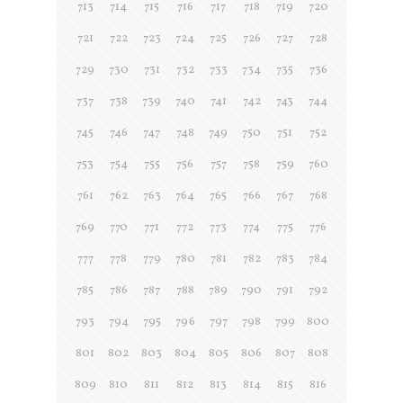
713
714
715
716
717
718
719
720
721
722
723
724
725
726
727
728
729
730
731
732
733
734
735
736
737
738
739
740
741
742
743
744
745
746
747
748
749
750
751
752
753
754
755
756
757
758
759
760
761
762
763
764
765
766
767
768
769
770
771
772
773
774
775
776
777
778
779
780
781
782
783
784
785
786
787
788
789
790
791
792
793
794
795
796
797
798
799
800
801
802
803
804
805
806
807
808
809
810
811
812
813
814
815
816