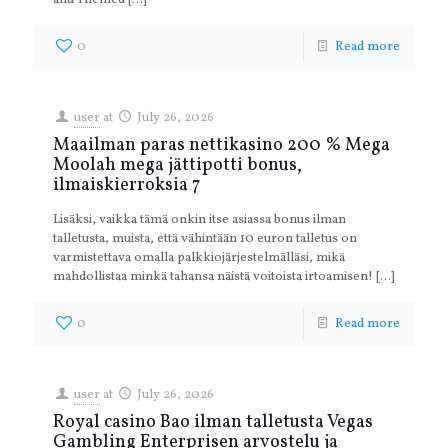
and Themed
[…]
0
Read more
user
at
July 26, 2026
Maailman paras nettikasino 200 % Mega
Moolah mega jättipotti bonus,
ilmaiskierroksia 7
Lisäksi, vaikka tämä onkin itse asiassa bonus ilman
talletusta, muista, että vähintään 10 euron talletus on
varmistettava omalla palkkiojärjestelmälläsi, mikä
mahdollistaa minkä tahansa näistä voitoista irtoamisen!
[…]
0
Read more
user
at
July 26, 2026
Royal casino Bao ilman talletusta Vegas
Gambling Enterprisen arvostelu ja