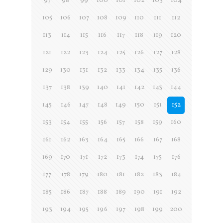
97
98
99
100
101
102
103
104
105
106
107
108
109
110
111
112
113
114
115
116
117
118
119
120
121
122
123
124
125
126
127
128
129
130
131
132
133
134
135
136
137
138
139
140
141
142
143
144
145
146
147
148
149
150
151
152
153
154
155
156
157
158
159
160
161
162
163
164
165
166
167
168
169
170
171
172
173
174
175
176
177
178
179
180
181
182
183
184
185
186
187
188
189
190
191
192
193
194
195
196
197
198
199
200