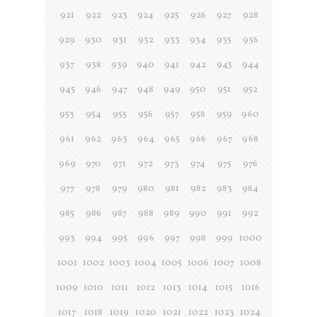
921
922
923
924
925
926
927
928
929
930
931
932
933
934
935
936
937
938
939
940
941
942
943
944
945
946
947
948
949
950
951
952
953
954
955
956
957
958
959
960
961
962
963
964
965
966
967
968
969
970
971
972
973
974
975
976
977
978
979
980
981
982
983
984
985
986
987
988
989
990
991
992
993
994
995
996
997
998
999
1000
1001
1002
1003
1004
1005
1006
1007
1008
1009
1010
1011
1012
1013
1014
1015
1016
1017
1018
1019
1020
1021
1022
1023
1024