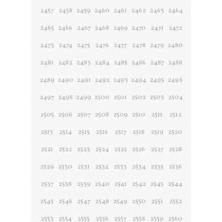
2457
2458
2459
2460
2461
2462
2463
2464
2465
2466
2467
2468
2469
2470
2471
2472
2473
2474
2475
2476
2477
2478
2479
2480
2481
2482
2483
2484
2485
2486
2487
2488
2489
2490
2491
2492
2493
2494
2495
2496
2497
2498
2499
2500
2501
2502
2503
2504
2505
2506
2507
2508
2509
2510
2511
2512
2513
2514
2515
2516
2517
2518
2519
2520
2521
2522
2523
2524
2525
2526
2527
2528
2529
2530
2531
2532
2533
2534
2535
2536
2537
2538
2539
2540
2541
2542
2543
2544
2545
2546
2547
2548
2549
2550
2551
2552
2553
2554
2555
2556
2557
2558
2559
2560