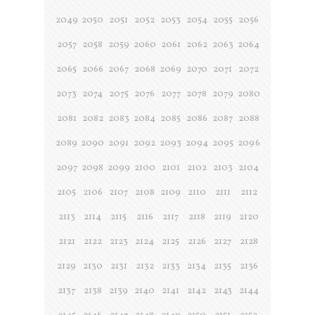
2049
2050
2051
2052
2053
2054
2055
2056
2057
2058
2059
2060
2061
2062
2063
2064
2065
2066
2067
2068
2069
2070
2071
2072
2073
2074
2075
2076
2077
2078
2079
2080
2081
2082
2083
2084
2085
2086
2087
2088
2089
2090
2091
2092
2093
2094
2095
2096
2097
2098
2099
2100
2101
2102
2103
2104
2105
2106
2107
2108
2109
2110
2111
2112
2113
2114
2115
2116
2117
2118
2119
2120
2121
2122
2123
2124
2125
2126
2127
2128
2129
2130
2131
2132
2133
2134
2135
2136
2137
2138
2139
2140
2141
2142
2143
2144