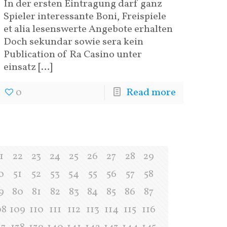
In der ersten Eintragung darf ganz
Spieler interessante Boni, Freispiele
et alia lesenswerte Angebote erhalten
Doch sekundar sowie sera kein
Publication of Ra Casino unter
einsatz
[…]
0
Read more
1
22
23
24
25
26
27
28
29
0
51
52
53
54
55
56
57
58
9
80
81
82
83
84
85
86
87
08
109
110
111
112
113
114
115
116