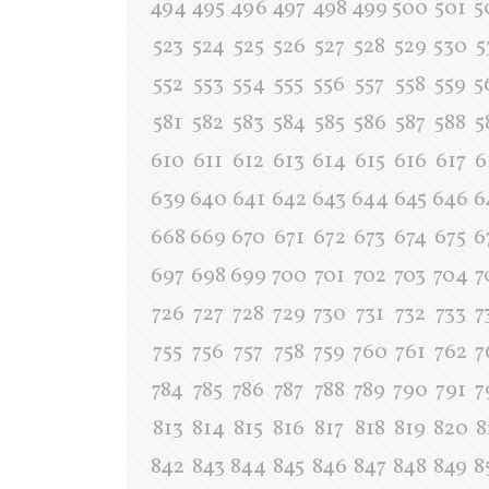
494
495
496
497
498
499
500
501
5
523
524
525
526
527
528
529
530
5
552
553
554
555
556
557
558
559
5
581
582
583
584
585
586
587
588
5
610
611
612
613
614
615
616
617
6
639
640
641
642
643
644
645
646
6
668
669
670
671
672
673
674
675
6
697
698
699
700
701
702
703
704
7
726
727
728
729
730
731
732
733
7
755
756
757
758
759
760
761
762
7
784
785
786
787
788
789
790
791
7
813
814
815
816
817
818
819
820
8
842
843
844
845
846
847
848
849
8