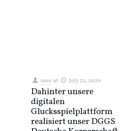
user
at
July 22, 2026
Dahinter unsere
digitalen
Glucksspielplattform
realisiert unser DGGS