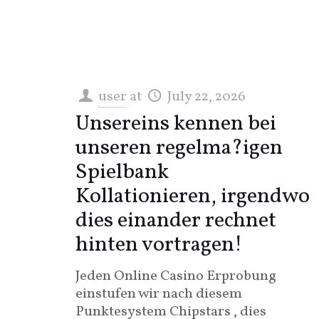
user
at
July 22, 2026
Unsereins kennen bei
unseren regelma?igen
Spielbank
Kollationieren, irgendwo
dies einander rechnet
hinten vortragen!
Jeden Online Casino Erprobung
einstufen wir nach diesem
Punktesystem Chipstars , dies