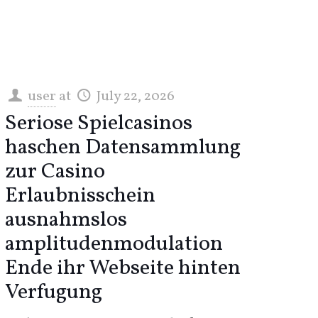
user
at
July 22, 2026
Seriose Spielcasinos
haschen Datensammlung
zur Casino
Erlaubnisschein
ausnahmslos
amplitudenmodulation
Ende ihr Webseite hinten
Verfugung