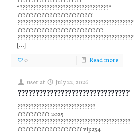
????????????????????????
“?????????????????????????????????”
????????????????????????????
???????????????????????????????????????????
????????????????????????????????
???????????????????????????????????????????
[…]
0
Read more
user
at
July 22, 2026
????????????????????????????????
?????????????????????????????
???????????? 2025
???????????????????????????????????????????
???????????????????????? vip234