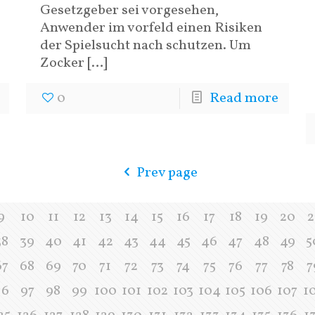
Gesetzgeber sei vorgesehen,
Anwender im vorfeld einen Risiken
der Spielsucht nach schutzen. Um
Zocker
[…]
0
Read more
Prev page
9
10
11
12
13
14
15
16
17
18
19
20
2
38
39
40
41
42
43
44
45
46
47
48
49
5
67
68
69
70
71
72
73
74
75
76
77
78
7
96
97
98
99
100
101
102
103
104
105
106
107
1