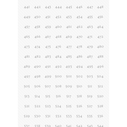
441
442
443
444
445
446
447
448
449
450
451
452
453
454
455
456
457
458
459
460
461
462
463
464
465
466
467
468
469
470
471
472
473
474
475
476
477
478
479
480
481
482
483
484
485
486
487
488
489
490
491
492
493
494
495
496
497
498
499
500
501
502
503
504
505
506
507
508
509
510
511
512
513
514
515
516
517
518
519
520
521
522
523
524
525
526
527
528
529
530
531
532
533
534
535
536
537
538
539
540
541
542
543
544