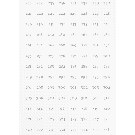
233
234
235
236
237
238
239
240
241
242
243
244
245
246
247
248
249
250
251
252
253
254
255
256
257
258
259
260
261
262
263
264
265
266
267
268
269
270
271
272
273
274
275
276
277
278
279
280
281
282
283
284
285
286
287
288
289
290
291
292
293
294
295
296
297
298
299
300
301
302
303
304
305
306
307
308
309
310
311
312
313
314
315
316
317
318
319
320
321
322
323
324
325
326
327
328
329
330
331
332
333
334
335
336