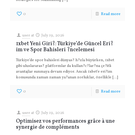
Strategies for Maximizing
[…]
0
Read more
user
at
July 19, 2026
1xbet Yeni Giri?: Türkiye’de Güncel Eri?
im ve Spor Bahisleri ?ncelemesi
Türkiye’de spor bahisleri dünyas? h?zla büyürken, 1xbet
gibi uluslararas? platformlar da kullan?c?lar?na çe?itli
avantajlar sunmaya devam ediyor. Ancak 1xbet’e eri?im
konusunda zaman zaman ya?anan zorluklar, özellikle
[…]
0
Read more
user
at
July 19, 2026
Optimisez vos performances grâce à une
synergie de compléments