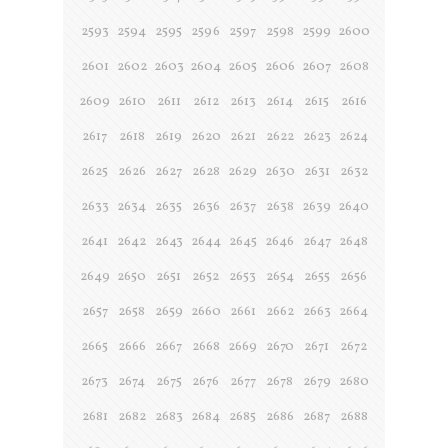
2593
2594
2595
2596
2597
2598
2599
2600
2601
2602
2603
2604
2605
2606
2607
2608
2609
2610
2611
2612
2613
2614
2615
2616
2617
2618
2619
2620
2621
2622
2623
2624
2625
2626
2627
2628
2629
2630
2631
2632
2633
2634
2635
2636
2637
2638
2639
2640
2641
2642
2643
2644
2645
2646
2647
2648
2649
2650
2651
2652
2653
2654
2655
2656
2657
2658
2659
2660
2661
2662
2663
2664
2665
2666
2667
2668
2669
2670
2671
2672
2673
2674
2675
2676
2677
2678
2679
2680
2681
2682
2683
2684
2685
2686
2687
2688