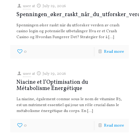
user
at
July 19, 2026
Spenningen_øker_raskt_når_du_utforsker_ver
Spenningen øker raskt når du utforsker verden av crash
casino login og potensielle utbetalinger Hva er et Crash
Casino og Hvordan Fungerer Det? Strategier for å
[…]
0
Read more
user
at
July 19, 2026
Niacine et l’Optimisation du
Métabolisme Énergétique
La niacine, également connue sous le nom de vitamine B3,
est un nutriment essentiel qui joue un rôle crucial dans le
métabolisme énergétique du corps. En
[…]
0
Read more