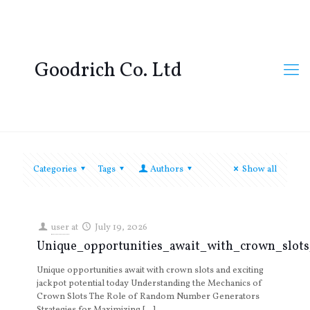
Goodrich Co. Ltd
Categories
Tags
Authors
Show all
user
at
July 19, 2026
Unique_opportunities_await_with_crown_slots
Unique opportunities await with crown slots and exciting
jackpot potential today Understanding the Mechanics of
Crown Slots The Role of Random Number Generators