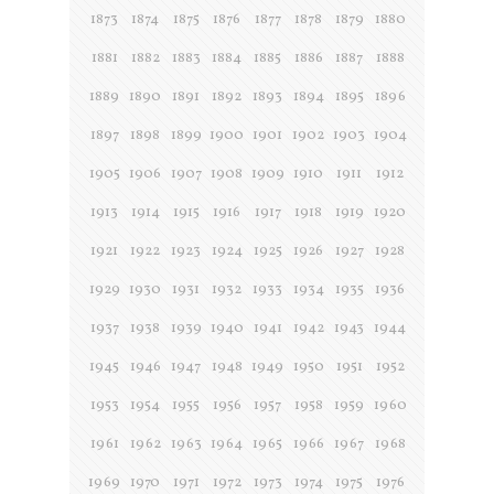
1873
1874
1875
1876
1877
1878
1879
1880
1881
1882
1883
1884
1885
1886
1887
1888
1889
1890
1891
1892
1893
1894
1895
1896
1897
1898
1899
1900
1901
1902
1903
1904
1905
1906
1907
1908
1909
1910
1911
1912
1913
1914
1915
1916
1917
1918
1919
1920
1921
1922
1923
1924
1925
1926
1927
1928
1929
1930
1931
1932
1933
1934
1935
1936
1937
1938
1939
1940
1941
1942
1943
1944
1945
1946
1947
1948
1949
1950
1951
1952
1953
1954
1955
1956
1957
1958
1959
1960
1961
1962
1963
1964
1965
1966
1967
1968
1969
1970
1971
1972
1973
1974
1975
1976