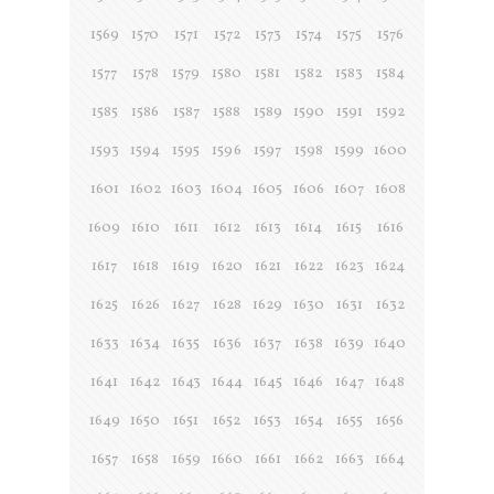
1569
1570
1571
1572
1573
1574
1575
1576
1577
1578
1579
1580
1581
1582
1583
1584
1585
1586
1587
1588
1589
1590
1591
1592
1593
1594
1595
1596
1597
1598
1599
1600
1601
1602
1603
1604
1605
1606
1607
1608
1609
1610
1611
1612
1613
1614
1615
1616
1617
1618
1619
1620
1621
1622
1623
1624
1625
1626
1627
1628
1629
1630
1631
1632
1633
1634
1635
1636
1637
1638
1639
1640
1641
1642
1643
1644
1645
1646
1647
1648
1649
1650
1651
1652
1653
1654
1655
1656
1657
1658
1659
1660
1661
1662
1663
1664