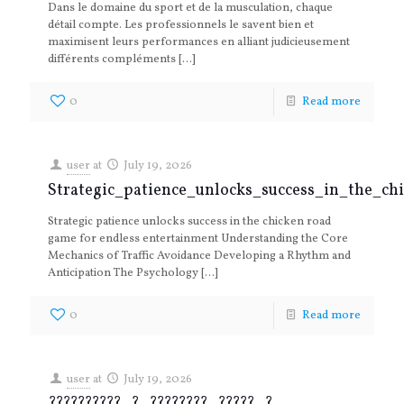
Dans le domaine du sport et de la musculation, chaque
détail compte. Les professionnels le savent bien et
maximisent leurs performances en alliant judicieusement
différents compléments
[…]
0
Read more
user
at
July 19, 2026
Strategic_patience_unlocks_success_in_the_ch
Strategic patience unlocks success in the chicken road
game for endless entertainment Understanding the Core
Mechanics of Traffic Avoidance Developing a Rhythm and
Anticipation The Psychology
[…]
0
Read more
user
at
July 19, 2026