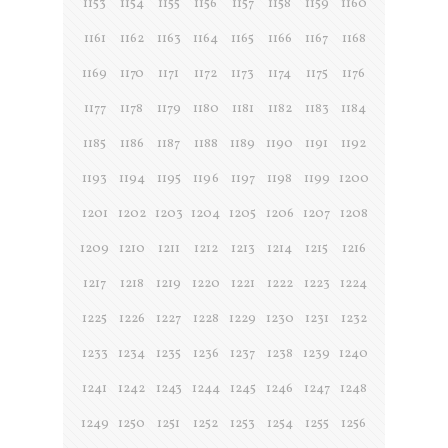
1153
1154
1155
1156
1157
1158
1159
1160
1161
1162
1163
1164
1165
1166
1167
1168
1169
1170
1171
1172
1173
1174
1175
1176
1177
1178
1179
1180
1181
1182
1183
1184
1185
1186
1187
1188
1189
1190
1191
1192
1193
1194
1195
1196
1197
1198
1199
1200
1201
1202
1203
1204
1205
1206
1207
1208
1209
1210
1211
1212
1213
1214
1215
1216
1217
1218
1219
1220
1221
1222
1223
1224
1225
1226
1227
1228
1229
1230
1231
1232
1233
1234
1235
1236
1237
1238
1239
1240
1241
1242
1243
1244
1245
1246
1247
1248
1249
1250
1251
1252
1253
1254
1255
1256