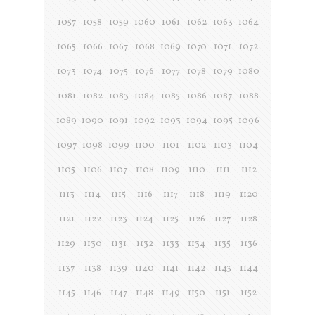
1057
1058
1059
1060
1061
1062
1063
1064
1065
1066
1067
1068
1069
1070
1071
1072
1073
1074
1075
1076
1077
1078
1079
1080
1081
1082
1083
1084
1085
1086
1087
1088
1089
1090
1091
1092
1093
1094
1095
1096
1097
1098
1099
1100
1101
1102
1103
1104
1105
1106
1107
1108
1109
1110
1111
1112
1113
1114
1115
1116
1117
1118
1119
1120
1121
1122
1123
1124
1125
1126
1127
1128
1129
1130
1131
1132
1133
1134
1135
1136
1137
1138
1139
1140
1141
1142
1143
1144
1145
1146
1147
1148
1149
1150
1151
1152