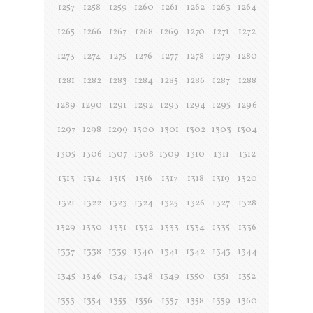
1257
1258
1259
1260
1261
1262
1263
1264
1265
1266
1267
1268
1269
1270
1271
1272
1273
1274
1275
1276
1277
1278
1279
1280
1281
1282
1283
1284
1285
1286
1287
1288
1289
1290
1291
1292
1293
1294
1295
1296
1297
1298
1299
1300
1301
1302
1303
1304
1305
1306
1307
1308
1309
1310
1311
1312
1313
1314
1315
1316
1317
1318
1319
1320
1321
1322
1323
1324
1325
1326
1327
1328
1329
1330
1331
1332
1333
1334
1335
1336
1337
1338
1339
1340
1341
1342
1343
1344
1345
1346
1347
1348
1349
1350
1351
1352
1353
1354
1355
1356
1357
1358
1359
1360