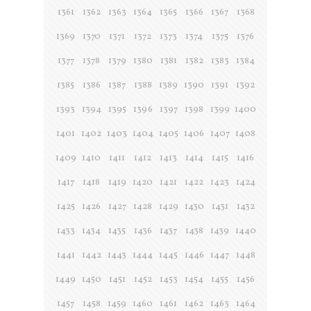
1361
1362
1363
1364
1365
1366
1367
1368
1369
1370
1371
1372
1373
1374
1375
1376
1377
1378
1379
1380
1381
1382
1383
1384
1385
1386
1387
1388
1389
1390
1391
1392
1393
1394
1395
1396
1397
1398
1399
1400
1401
1402
1403
1404
1405
1406
1407
1408
1409
1410
1411
1412
1413
1414
1415
1416
1417
1418
1419
1420
1421
1422
1423
1424
1425
1426
1427
1428
1429
1430
1431
1432
1433
1434
1435
1436
1437
1438
1439
1440
1441
1442
1443
1444
1445
1446
1447
1448
1449
1450
1451
1452
1453
1454
1455
1456
1457
1458
1459
1460
1461
1462
1463
1464