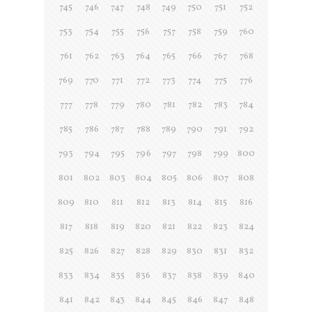
745
746
747
748
749
750
751
752
753
754
755
756
757
758
759
760
761
762
763
764
765
766
767
768
769
770
771
772
773
774
775
776
777
778
779
780
781
782
783
784
785
786
787
788
789
790
791
792
793
794
795
796
797
798
799
800
801
802
803
804
805
806
807
808
809
810
811
812
813
814
815
816
817
818
819
820
821
822
823
824
825
826
827
828
829
830
831
832
833
834
835
836
837
838
839
840
841
842
843
844
845
846
847
848