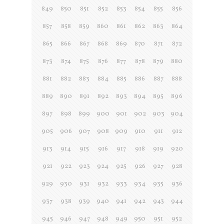
849
850
851
852
853
854
855
856
857
858
859
860
861
862
863
864
865
866
867
868
869
870
871
872
873
874
875
876
877
878
879
880
881
882
883
884
885
886
887
888
889
890
891
892
893
894
895
896
897
898
899
900
901
902
903
904
905
906
907
908
909
910
911
912
913
914
915
916
917
918
919
920
921
922
923
924
925
926
927
928
929
930
931
932
933
934
935
936
937
938
939
940
941
942
943
944
945
946
947
948
949
950
951
952