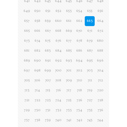
641
642
643
644
645
646
647
648
649
650
651
652
653
654
655
656
657
658
659
660
661
662
663
664
665
666
667
668
669
670
671
672
673
674
675
676
677
678
679
680
681
682
683
684
685
686
687
688
689
690
691
692
693
694
695
696
697
698
699
700
701
702
703
704
705
706
707
708
709
710
711
712
713
714
715
716
717
718
719
720
721
722
723
724
725
726
727
728
729
730
731
732
733
734
735
736
737
738
739
740
741
742
743
744