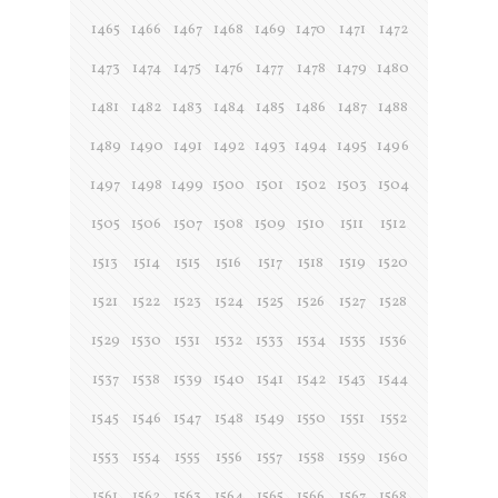
1465
1466
1467
1468
1469
1470
1471
1472
1473
1474
1475
1476
1477
1478
1479
1480
1481
1482
1483
1484
1485
1486
1487
1488
1489
1490
1491
1492
1493
1494
1495
1496
1497
1498
1499
1500
1501
1502
1503
1504
1505
1506
1507
1508
1509
1510
1511
1512
1513
1514
1515
1516
1517
1518
1519
1520
1521
1522
1523
1524
1525
1526
1527
1528
1529
1530
1531
1532
1533
1534
1535
1536
1537
1538
1539
1540
1541
1542
1543
1544
1545
1546
1547
1548
1549
1550
1551
1552
1553
1554
1555
1556
1557
1558
1559
1560
1561
1562
1563
1564
1565
1566
1567
1568