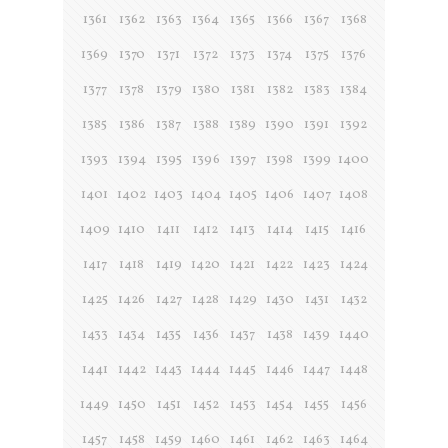
1361
1362
1363
1364
1365
1366
1367
1368
1369
1370
1371
1372
1373
1374
1375
1376
1377
1378
1379
1380
1381
1382
1383
1384
1385
1386
1387
1388
1389
1390
1391
1392
1393
1394
1395
1396
1397
1398
1399
1400
1401
1402
1403
1404
1405
1406
1407
1408
1409
1410
1411
1412
1413
1414
1415
1416
1417
1418
1419
1420
1421
1422
1423
1424
1425
1426
1427
1428
1429
1430
1431
1432
1433
1434
1435
1436
1437
1438
1439
1440
1441
1442
1443
1444
1445
1446
1447
1448
1449
1450
1451
1452
1453
1454
1455
1456
1457
1458
1459
1460
1461
1462
1463
1464