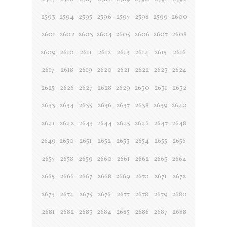
2593
2594
2595
2596
2597
2598
2599
2600
2601
2602
2603
2604
2605
2606
2607
2608
2609
2610
2611
2612
2613
2614
2615
2616
2617
2618
2619
2620
2621
2622
2623
2624
2625
2626
2627
2628
2629
2630
2631
2632
2633
2634
2635
2636
2637
2638
2639
2640
2641
2642
2643
2644
2645
2646
2647
2648
2649
2650
2651
2652
2653
2654
2655
2656
2657
2658
2659
2660
2661
2662
2663
2664
2665
2666
2667
2668
2669
2670
2671
2672
2673
2674
2675
2676
2677
2678
2679
2680
2681
2682
2683
2684
2685
2686
2687
2688