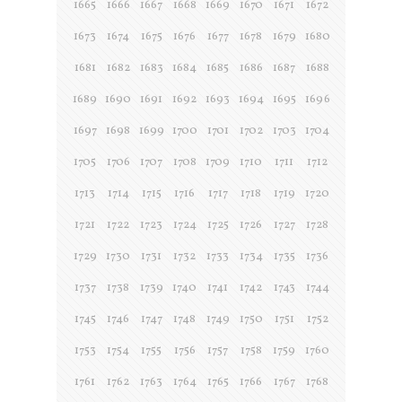
1665
1666
1667
1668
1669
1670
1671
1672
1673
1674
1675
1676
1677
1678
1679
1680
1681
1682
1683
1684
1685
1686
1687
1688
1689
1690
1691
1692
1693
1694
1695
1696
1697
1698
1699
1700
1701
1702
1703
1704
1705
1706
1707
1708
1709
1710
1711
1712
1713
1714
1715
1716
1717
1718
1719
1720
1721
1722
1723
1724
1725
1726
1727
1728
1729
1730
1731
1732
1733
1734
1735
1736
1737
1738
1739
1740
1741
1742
1743
1744
1745
1746
1747
1748
1749
1750
1751
1752
1753
1754
1755
1756
1757
1758
1759
1760
1761
1762
1763
1764
1765
1766
1767
1768