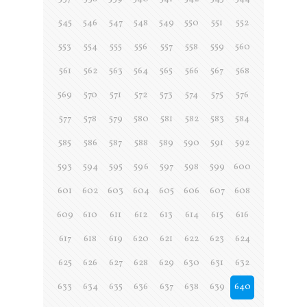
545
546
547
548
549
550
551
552
553
554
555
556
557
558
559
560
561
562
563
564
565
566
567
568
569
570
571
572
573
574
575
576
577
578
579
580
581
582
583
584
585
586
587
588
589
590
591
592
593
594
595
596
597
598
599
600
601
602
603
604
605
606
607
608
609
610
611
612
613
614
615
616
617
618
619
620
621
622
623
624
625
626
627
628
629
630
631
632
633
634
635
636
637
638
639
640