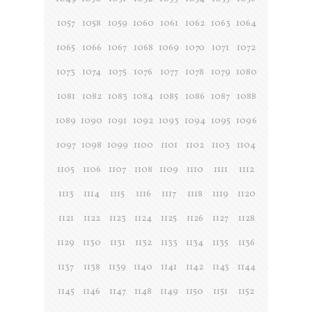
1057
1058
1059
1060
1061
1062
1063
1064
1065
1066
1067
1068
1069
1070
1071
1072
1073
1074
1075
1076
1077
1078
1079
1080
1081
1082
1083
1084
1085
1086
1087
1088
1089
1090
1091
1092
1093
1094
1095
1096
1097
1098
1099
1100
1101
1102
1103
1104
1105
1106
1107
1108
1109
1110
1111
1112
1113
1114
1115
1116
1117
1118
1119
1120
1121
1122
1123
1124
1125
1126
1127
1128
1129
1130
1131
1132
1133
1134
1135
1136
1137
1138
1139
1140
1141
1142
1143
1144
1145
1146
1147
1148
1149
1150
1151
1152