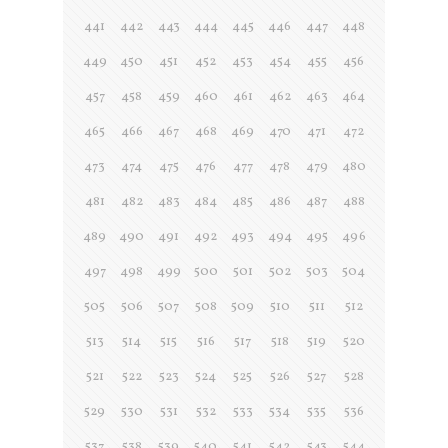
441
442
443
444
445
446
447
448
449
450
451
452
453
454
455
456
457
458
459
460
461
462
463
464
465
466
467
468
469
470
471
472
473
474
475
476
477
478
479
480
481
482
483
484
485
486
487
488
489
490
491
492
493
494
495
496
497
498
499
500
501
502
503
504
505
506
507
508
509
510
511
512
513
514
515
516
517
518
519
520
521
522
523
524
525
526
527
528
529
530
531
532
533
534
535
536
537
538
539
540
541
542
543
544