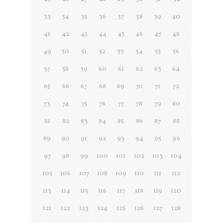
33
34
35
36
37
38
39
40
41
42
43
44
45
46
47
48
49
50
51
52
53
54
55
56
57
58
59
60
61
62
63
64
65
66
67
68
69
70
71
72
73
74
75
76
77
78
79
80
81
82
83
84
85
86
87
88
89
90
91
92
93
94
95
96
97
98
99
100
101
102
103
104
105
106
107
108
109
110
111
112
113
114
115
116
117
118
119
120
121
122
123
124
125
126
127
128