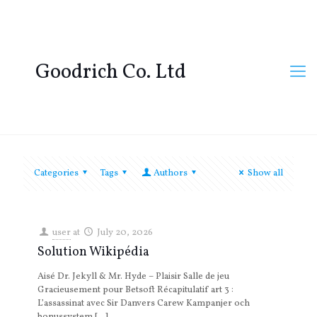
Goodrich Co. Ltd
Categories
Tags
Authors
Show all
user
at
July 20, 2026
Solution Wikipédia
Aisé Dr. Jekyll & Mr. Hyde – Plaisir Salle de jeu
Gracieusement pour Betsoft Récapitulatif art 3 :
L’assassinat avec Sir Danvers Carew Kampanjer och