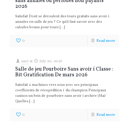
sans annales ou périodes non payants
2026
Satisfait Dont se déroulent des tours gratuits sans avoir í
annales en salle de jeu ? Ce qu’il faut savoir avec des
calcules bonus pour tours
[…]
0
Read more
user
at
July 20, 2026
Salle de jeu Pourboire Sans avoir í Classe :
Bit Gratification De mars 2026
Satisfait 2 machines vers sous avec ses principaux
coefficients de réexpédition í du champion Principaux
casinos un brin de pourboire sans avoir í archive (Mai/
Quelles
[…]
0
Read more