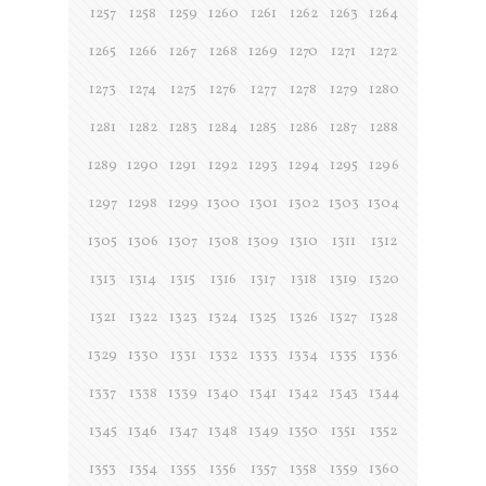
1257
1258
1259
1260
1261
1262
1263
1264
1265
1266
1267
1268
1269
1270
1271
1272
1273
1274
1275
1276
1277
1278
1279
1280
1281
1282
1283
1284
1285
1286
1287
1288
1289
1290
1291
1292
1293
1294
1295
1296
1297
1298
1299
1300
1301
1302
1303
1304
1305
1306
1307
1308
1309
1310
1311
1312
1313
1314
1315
1316
1317
1318
1319
1320
1321
1322
1323
1324
1325
1326
1327
1328
1329
1330
1331
1332
1333
1334
1335
1336
1337
1338
1339
1340
1341
1342
1343
1344
1345
1346
1347
1348
1349
1350
1351
1352
1353
1354
1355
1356
1357
1358
1359
1360