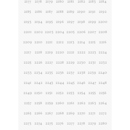
2177
2178
2179
2180
2181
2182
2183
2184
2185
2186
2187
2188
2189
2190
2191
2192
2193
2194
2195
2196
2197
2198
2199
2200
2201
2202
2203
2204
2205
2206
2207
2208
2209
2210
2211
2212
2213
2214
2215
2216
2217
2218
2219
2220
2221
2222
2223
2224
2225
2226
2227
2228
2229
2230
2231
2232
2233
2234
2235
2236
2237
2238
2239
2240
2241
2242
2243
2244
2245
2246
2247
2248
2249
2250
2251
2252
2253
2254
2255
2256
2257
2258
2259
2260
2261
2262
2263
2264
2265
2266
2267
2268
2269
2270
2271
2272
2273
2274
2275
2276
2277
2278
2279
2280