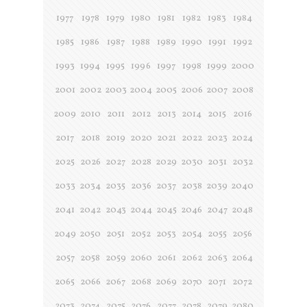
1977
1978
1979
1980
1981
1982
1983
1984
1985
1986
1987
1988
1989
1990
1991
1992
1993
1994
1995
1996
1997
1998
1999
2000
2001
2002
2003
2004
2005
2006
2007
2008
2009
2010
2011
2012
2013
2014
2015
2016
2017
2018
2019
2020
2021
2022
2023
2024
2025
2026
2027
2028
2029
2030
2031
2032
2033
2034
2035
2036
2037
2038
2039
2040
2041
2042
2043
2044
2045
2046
2047
2048
2049
2050
2051
2052
2053
2054
2055
2056
2057
2058
2059
2060
2061
2062
2063
2064
2065
2066
2067
2068
2069
2070
2071
2072
2073
2074
2075
2076
2077
2078
2079
2080