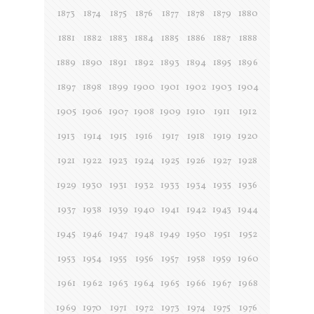
1873
1874
1875
1876
1877
1878
1879
1880
1881
1882
1883
1884
1885
1886
1887
1888
1889
1890
1891
1892
1893
1894
1895
1896
1897
1898
1899
1900
1901
1902
1903
1904
1905
1906
1907
1908
1909
1910
1911
1912
1913
1914
1915
1916
1917
1918
1919
1920
1921
1922
1923
1924
1925
1926
1927
1928
1929
1930
1931
1932
1933
1934
1935
1936
1937
1938
1939
1940
1941
1942
1943
1944
1945
1946
1947
1948
1949
1950
1951
1952
1953
1954
1955
1956
1957
1958
1959
1960
1961
1962
1963
1964
1965
1966
1967
1968
1969
1970
1971
1972
1973
1974
1975
1976