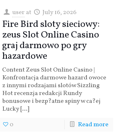
user
at
July 16, 2026
Fire Bird sloty sieciowy:
zeus Slot Online Casino
graj darmowo po gry
hazardowe
Content Zeus Slot Online Casino |
Konfrontacja darmowe hazard owoce
z innymi rodzajami slotów Sizzling
Hot recenzja redakcji Rundy
bonusowe i bezp?atne spiny w ca?ej
Lucky
[…]
0
Read more