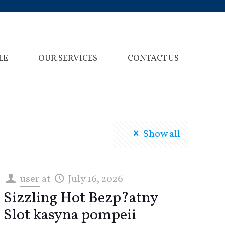
LE
OUR SERVICES
CONTACT US
Show all
user
at
July 16, 2026
Sizzling Hot Bezp?atny
Slot kasyna pompeii