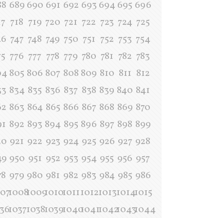
88
689
690
691
692
693
694
695
696
17
718
719
720
721
722
723
724
725
46
747
748
749
750
751
752
753
754
75
776
777
778
779
780
781
782
783
04
805
806
807
808
809
810
811
812
33
834
835
836
837
838
839
840
841
62
863
864
865
866
867
868
869
870
91
892
893
894
895
896
897
898
899
20
921
922
923
924
925
926
927
928
49
950
951
952
953
954
955
956
957
78
979
980
981
982
983
984
985
986
007
1008
1009
1010
1011
1012
1013
1014
1015
036
1037
1038
1039
1040
1041
1042
1043
1044