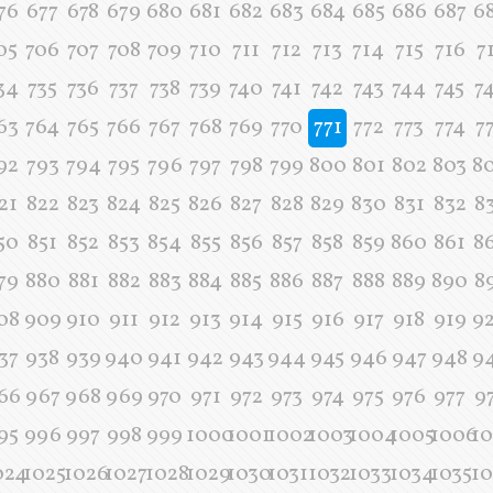
76
677
678
679
680
681
682
683
684
685
686
687
6
05
706
707
708
709
710
711
712
713
714
715
716
7
34
735
736
737
738
739
740
741
742
743
744
745
7
63
764
765
766
767
768
769
770
771
772
773
774
7
92
793
794
795
796
797
798
799
800
801
802
803
8
21
822
823
824
825
826
827
828
829
830
831
832
8
50
851
852
853
854
855
856
857
858
859
860
861
8
79
880
881
882
883
884
885
886
887
888
889
890
8
08
909
910
911
912
913
914
915
916
917
918
919
9
37
938
939
940
941
942
943
944
945
946
947
948
9
66
967
968
969
970
971
972
973
974
975
976
977
9
95
996
997
998
999
1000
1001
1002
1003
1004
1005
1006
1
024
1025
1026
1027
1028
1029
1030
1031
1032
1033
1034
1035
1