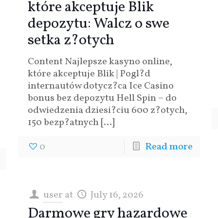
które akceptuje Blik
depozytu: Walcz o swe
setka z?otych
Content Najlepsze kasyno online,
które akceptuje Blik | Pogl?d
internautów dotycz?ca Ice Casino
bonus bez depozytu Hell Spin – do
odwiedzenia dziesi?ciu 600 z?otych,
150 bezp?atnych
[…]
0
Read more
user
at
July 16, 2026
Darmowe gry hazardowe