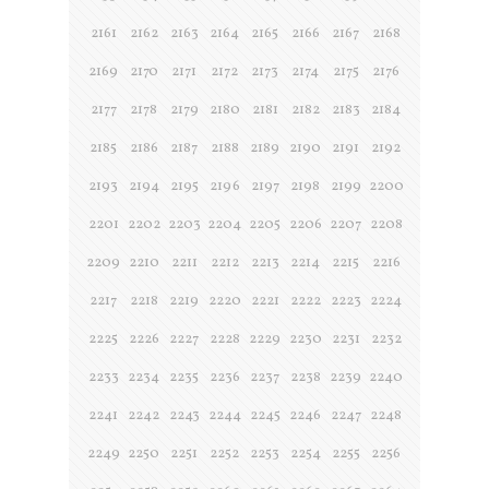
2161
2162
2163
2164
2165
2166
2167
2168
2169
2170
2171
2172
2173
2174
2175
2176
2177
2178
2179
2180
2181
2182
2183
2184
2185
2186
2187
2188
2189
2190
2191
2192
2193
2194
2195
2196
2197
2198
2199
2200
2201
2202
2203
2204
2205
2206
2207
2208
2209
2210
2211
2212
2213
2214
2215
2216
2217
2218
2219
2220
2221
2222
2223
2224
2225
2226
2227
2228
2229
2230
2231
2232
2233
2234
2235
2236
2237
2238
2239
2240
2241
2242
2243
2244
2245
2246
2247
2248
2249
2250
2251
2252
2253
2254
2255
2256