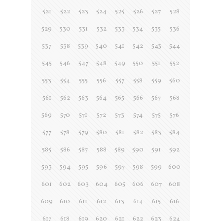
521
522
523
524
525
526
527
528
529
530
531
532
533
534
535
536
537
538
539
540
541
542
543
544
545
546
547
548
549
550
551
552
553
554
555
556
557
558
559
560
561
562
563
564
565
566
567
568
569
570
571
572
573
574
575
576
577
578
579
580
581
582
583
584
585
586
587
588
589
590
591
592
593
594
595
596
597
598
599
600
601
602
603
604
605
606
607
608
609
610
611
612
613
614
615
616
617
618
619
620
621
622
623
624