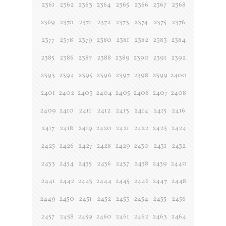
2361
2362
2363
2364
2365
2366
2367
2368
2369
2370
2371
2372
2373
2374
2375
2376
2377
2378
2379
2380
2381
2382
2383
2384
2385
2386
2387
2388
2389
2390
2391
2392
2393
2394
2395
2396
2397
2398
2399
2400
2401
2402
2403
2404
2405
2406
2407
2408
2409
2410
2411
2412
2413
2414
2415
2416
2417
2418
2419
2420
2421
2422
2423
2424
2425
2426
2427
2428
2429
2430
2431
2432
2433
2434
2435
2436
2437
2438
2439
2440
2441
2442
2443
2444
2445
2446
2447
2448
2449
2450
2451
2452
2453
2454
2455
2456
2457
2458
2459
2460
2461
2462
2463
2464