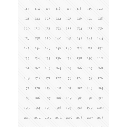
113
114
115
116
117
118
119
120
121
122
123
124
125
126
127
128
129
130
131
132
133
134
135
136
137
138
139
140
141
142
143
144
145
146
147
148
149
150
151
152
153
154
155
156
157
158
159
160
161
162
163
164
165
166
167
168
169
170
171
172
173
174
175
176
177
178
179
180
181
182
183
184
185
186
187
188
189
190
191
192
193
194
195
196
197
198
199
200
201
202
203
204
205
206
207
208