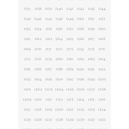
1137
1138
1139
1140
1141
1142
1143
1144
1145
1146
1147
1148
1149
1150
1151
1152
1153
1154
1155
1156
1157
1158
1159
1160
1161
1162
1163
1164
1165
1166
1167
1168
1169
1170
1171
1172
1173
1174
1175
1176
1177
1178
1179
1180
1181
1182
1183
1184
1185
1186
1187
1188
1189
1190
1191
1192
1193
1194
1195
1196
1197
1198
1199
1200
1201
1202
1203
1204
1205
1206
1207
1208
1209
1210
1211
1212
1213
1214
1215
1216
1217
1218
1219
1220
1221
1222
1223
1224
1225
1226
1227
1228
1229
1230
1231
1232