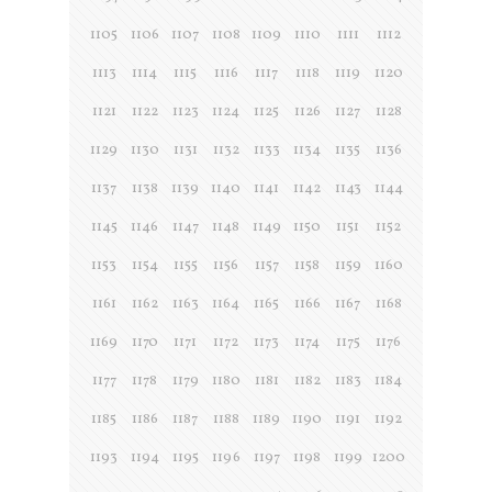
1105
1106
1107
1108
1109
1110
1111
1112
1113
1114
1115
1116
1117
1118
1119
1120
1121
1122
1123
1124
1125
1126
1127
1128
1129
1130
1131
1132
1133
1134
1135
1136
1137
1138
1139
1140
1141
1142
1143
1144
1145
1146
1147
1148
1149
1150
1151
1152
1153
1154
1155
1156
1157
1158
1159
1160
1161
1162
1163
1164
1165
1166
1167
1168
1169
1170
1171
1172
1173
1174
1175
1176
1177
1178
1179
1180
1181
1182
1183
1184
1185
1186
1187
1188
1189
1190
1191
1192
1193
1194
1195
1196
1197
1198
1199
1200