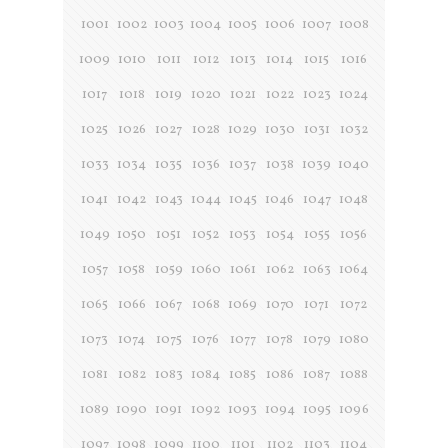
1001
1002
1003
1004
1005
1006
1007
1008
1009
1010
1011
1012
1013
1014
1015
1016
1017
1018
1019
1020
1021
1022
1023
1024
1025
1026
1027
1028
1029
1030
1031
1032
1033
1034
1035
1036
1037
1038
1039
1040
1041
1042
1043
1044
1045
1046
1047
1048
1049
1050
1051
1052
1053
1054
1055
1056
1057
1058
1059
1060
1061
1062
1063
1064
1065
1066
1067
1068
1069
1070
1071
1072
1073
1074
1075
1076
1077
1078
1079
1080
1081
1082
1083
1084
1085
1086
1087
1088
1089
1090
1091
1092
1093
1094
1095
1096
1097
1098
1099
1100
1101
1102
1103
1104