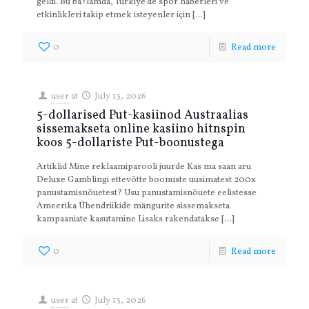
geldi. Bu ba?lamda, Türkiye’de spor haberleri ve
etkinlikleri takip etmek isteyenler için
[…]
0
Read more
user
at
July 13, 2026
5-dollarised Put-kasiinod Austraalias
sissemakseta online kasiino hitnspin
koos 5-dollariste Put-boonustega
Artiklid Mine reklaamiparooli juurde Kas ma saan aru
Deluxe Gamblingi ettevõtte boonuste uusimatest 200x
panustamisnõuetest? Usu panustamisnõuete eelistesse
Ameerika Ühendriikide mängurite sissemakseta
kampaaniate kasutamine Lisaks rakendatakse
[…]
0
Read more
user
at
July 13, 2026