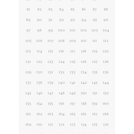
81
82
83
84
85
86
87
88
89
90
91
92
93
94
95
96
97
98
99
100
101
102
103
104
105
106
107
108
109
110
111
112
113
114
115
116
117
118
119
120
121
122
123
124
125
126
127
128
129
130
131
132
133
134
135
136
137
138
139
140
141
142
143
144
145
146
147
148
149
150
151
152
153
154
155
156
157
158
159
160
161
162
163
164
165
166
167
168
169
170
171
172
173
174
175
176