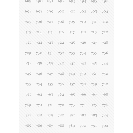
689
690
691
692
693
694
695
696
697
698
699
700
701
702
703
704
705
706
707
708
709
710
711
712
713
714
715
716
717
718
719
720
721
722
723
724
725
726
727
728
729
730
731
732
733
734
735
736
737
738
739
740
741
742
743
744
745
746
747
748
749
750
751
752
753
754
755
756
757
758
759
760
761
762
763
764
765
766
767
768
769
770
771
772
773
774
775
776
777
778
779
780
781
782
783
784
785
786
787
788
789
790
791
792