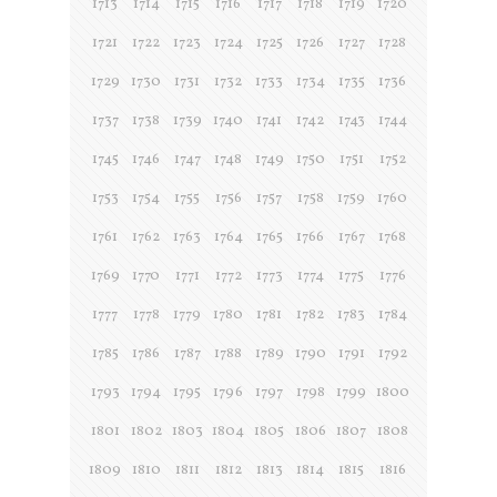
1713
1714
1715
1716
1717
1718
1719
1720
1721
1722
1723
1724
1725
1726
1727
1728
1729
1730
1731
1732
1733
1734
1735
1736
1737
1738
1739
1740
1741
1742
1743
1744
1745
1746
1747
1748
1749
1750
1751
1752
1753
1754
1755
1756
1757
1758
1759
1760
1761
1762
1763
1764
1765
1766
1767
1768
1769
1770
1771
1772
1773
1774
1775
1776
1777
1778
1779
1780
1781
1782
1783
1784
1785
1786
1787
1788
1789
1790
1791
1792
1793
1794
1795
1796
1797
1798
1799
1800
1801
1802
1803
1804
1805
1806
1807
1808
1809
1810
1811
1812
1813
1814
1815
1816