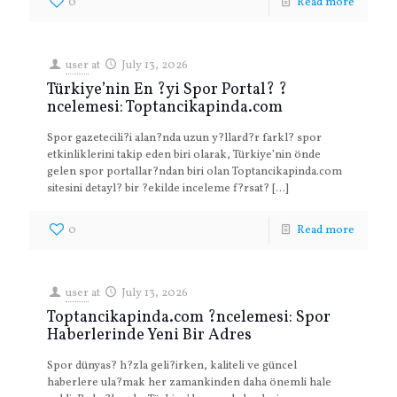
0
Read more
user
at
July 13, 2026
Türkiye’nin En ?yi Spor Portal? ?
ncelemesi: Toptancikapinda.com
Spor gazetecili?i alan?nda uzun y?llard?r farkl? spor
etkinliklerini takip eden biri olarak, Türkiye’nin önde
gelen spor portallar?ndan biri olan Toptancikapinda.com
sitesini detayl? bir ?ekilde inceleme f?rsat?
[…]
0
Read more
user
at
July 13, 2026
Toptancikapinda.com ?ncelemesi: Spor
Haberlerinde Yeni Bir Adres
Spor dünyas? h?zla geli?irken, kaliteli ve güncel
haberlere ula?mak her zamankinden daha önemli hale