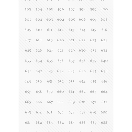
593
594
595
596
597
598
599
600
601
602
603
604
605
606
607
608
609
610
611
612
613
614
615
616
617
618
619
620
621
622
623
624
625
626
627
628
629
630
631
632
633
634
635
636
637
638
639
640
641
642
643
644
645
646
647
648
649
650
651
652
653
654
655
656
657
658
659
660
661
662
663
664
665
666
667
668
669
670
671
672
673
674
675
676
677
678
679
680
681
682
683
684
685
686
687
688