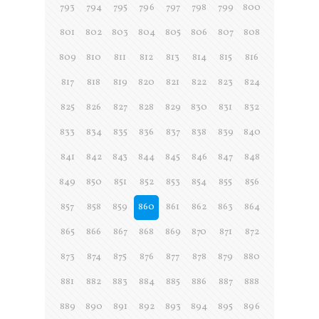
793
794
795
796
797
798
799
800
801
802
803
804
805
806
807
808
809
810
811
812
813
814
815
816
817
818
819
820
821
822
823
824
825
826
827
828
829
830
831
832
833
834
835
836
837
838
839
840
841
842
843
844
845
846
847
848
849
850
851
852
853
854
855
856
857
858
859
860
861
862
863
864
865
866
867
868
869
870
871
872
873
874
875
876
877
878
879
880
881
882
883
884
885
886
887
888
889
890
891
892
893
894
895
896