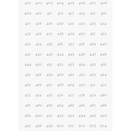
401
402
403
404
405
406
407
408
409
410
411
412
413
414
415
416
417
418
419
420
421
422
423
424
425
426
427
428
429
430
431
432
433
434
435
436
437
438
439
440
441
442
443
444
445
446
447
448
449
450
451
452
453
454
455
456
457
458
459
460
461
462
463
464
465
466
467
468
469
470
471
472
473
474
475
476
477
478
479
480
481
482
483
484
485
486
487
488
489
490
491
492
493
494
495
496
497
498
499
500
501
502
503
504