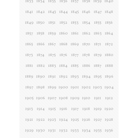
1833
1834
1835
1836
1837
1838
1839
1840
1841
1842
1843
1844
1845
1846
1847
1848
1849
1850
1851
1852
1853
1854
1855
1856
1857
1858
1859
1860
1861
1862
1863
1864
1865
1866
1867
1868
1869
1870
1871
1872
1873
1874
1875
1876
1877
1878
1879
1880
1881
1882
1883
1884
1885
1886
1887
1888
1889
1890
1891
1892
1893
1894
1895
1896
1897
1898
1899
1900
1901
1902
1903
1904
1905
1906
1907
1908
1909
1910
1911
1912
1913
1914
1915
1916
1917
1918
1919
1920
1921
1922
1923
1924
1925
1926
1927
1928
1929
1930
1931
1932
1933
1934
1935
1936