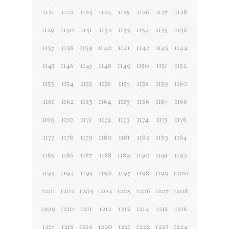
1121
1122
1123
1124
1125
1126
1127
1128
1129
1130
1131
1132
1133
1134
1135
1136
1137
1138
1139
1140
1141
1142
1143
1144
1145
1146
1147
1148
1149
1150
1151
1152
1153
1154
1155
1156
1157
1158
1159
1160
1161
1162
1163
1164
1165
1166
1167
1168
1169
1170
1171
1172
1173
1174
1175
1176
1177
1178
1179
1180
1181
1182
1183
1184
1185
1186
1187
1188
1189
1190
1191
1192
1193
1194
1195
1196
1197
1198
1199
1200
1201
1202
1203
1204
1205
1206
1207
1208
1209
1210
1211
1212
1213
1214
1215
1216
1217
1218
1219
1220
1221
1222
1223
1224