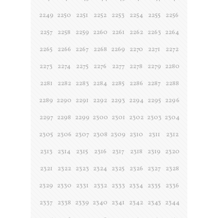
2249
2250
2251
2252
2253
2254
2255
2256
2257
2258
2259
2260
2261
2262
2263
2264
2265
2266
2267
2268
2269
2270
2271
2272
2273
2274
2275
2276
2277
2278
2279
2280
2281
2282
2283
2284
2285
2286
2287
2288
2289
2290
2291
2292
2293
2294
2295
2296
2297
2298
2299
2300
2301
2302
2303
2304
2305
2306
2307
2308
2309
2310
2311
2312
2313
2314
2315
2316
2317
2318
2319
2320
2321
2322
2323
2324
2325
2326
2327
2328
2329
2330
2331
2332
2333
2334
2335
2336
2337
2338
2339
2340
2341
2342
2343
2344