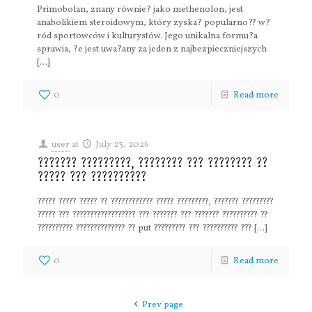
Primobolan, znany równie? jako methenolon, jest
anabolikiem steroidowym, który zyska? popularno?? w?
ród sportowców i kulturystów. Jego unikalna formu?a
sprawia, ?e jest uwa?any za jeden z najbezpieczniejszych
[…]
0
Read more
user
at
July 23, 2026
??????? ?????????, ???????? ??? ???????? ??
????? ??? ??????????
????? ????? ????? ?? ???????????? ????? ?????????; ??????? ?????????
????? ??? ?????????????????? ??? ??????? ??? ??????? ?????????? ??
?????????? ?????????????? ?? put ????????? ??? ?????????? ???
[…]
0
Read more
Prev page