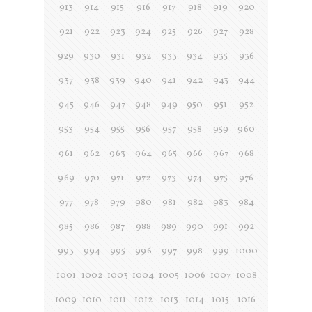
913
914
915
916
917
918
919
920
921
922
923
924
925
926
927
928
929
930
931
932
933
934
935
936
937
938
939
940
941
942
943
944
945
946
947
948
949
950
951
952
953
954
955
956
957
958
959
960
961
962
963
964
965
966
967
968
969
970
971
972
973
974
975
976
977
978
979
980
981
982
983
984
985
986
987
988
989
990
991
992
993
994
995
996
997
998
999
1000
1001
1002
1003
1004
1005
1006
1007
1008
1009
1010
1011
1012
1013
1014
1015
1016