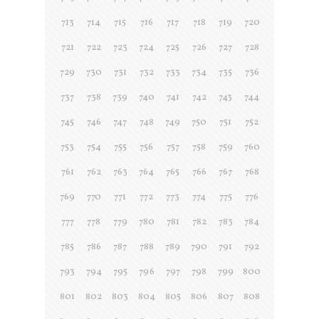
713
714
715
716
717
718
719
720
721
722
723
724
725
726
727
728
729
730
731
732
733
734
735
736
737
738
739
740
741
742
743
744
745
746
747
748
749
750
751
752
753
754
755
756
757
758
759
760
761
762
763
764
765
766
767
768
769
770
771
772
773
774
775
776
777
778
779
780
781
782
783
784
785
786
787
788
789
790
791
792
793
794
795
796
797
798
799
800
801
802
803
804
805
806
807
808