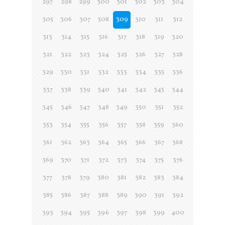
297
298
299
300
301
302
303
304
305
306
307
308
309
310
311
312
313
314
315
316
317
318
319
320
321
322
323
324
325
326
327
328
329
330
331
332
333
334
335
336
337
338
339
340
341
342
343
344
345
346
347
348
349
350
351
352
353
354
355
356
357
358
359
360
361
362
363
364
365
366
367
368
369
370
371
372
373
374
375
376
377
378
379
380
381
382
383
384
385
386
387
388
389
390
391
392
393
394
395
396
397
398
399
400