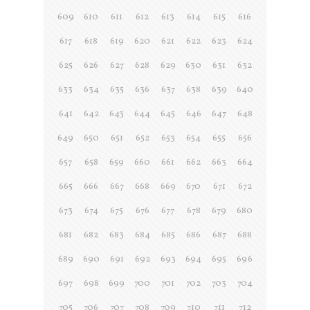
609
610
611
612
613
614
615
616
617
618
619
620
621
622
623
624
625
626
627
628
629
630
631
632
633
634
635
636
637
638
639
640
641
642
643
644
645
646
647
648
649
650
651
652
653
654
655
656
657
658
659
660
661
662
663
664
665
666
667
668
669
670
671
672
673
674
675
676
677
678
679
680
681
682
683
684
685
686
687
688
689
690
691
692
693
694
695
696
697
698
699
700
701
702
703
704
705
706
707
708
709
710
711
712