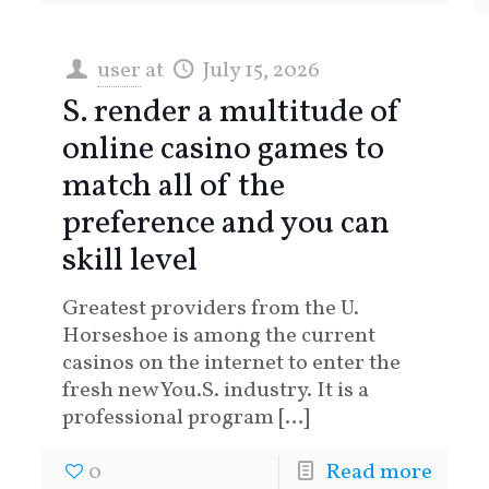
user
at
July 15, 2026
S. render a multitude of
online casino games to
match all of the
preference and you can
skill level
Greatest providers from the U.
Horseshoe is among the current
casinos on the internet to enter the
fresh new You.S. industry. It is a
professional program
[…]
0
Read more