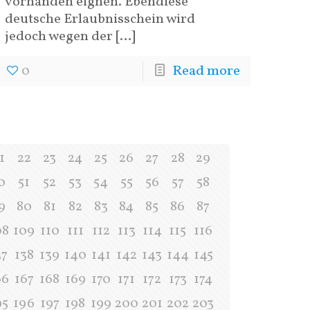
vorhanden eignen. Ebendiese
deutsche Erlaubnisschein wird
jedoch wegen der
[…]
0
Read more
1
22
23
24
25
26
27
28
29
0
51
52
53
54
55
56
57
58
9
80
81
82
83
84
85
86
87
08
109
110
111
112
113
114
115
116
37
138
139
140
141
142
143
144
145
66
167
168
169
170
171
172
173
174
95
196
197
198
199
200
201
202
203