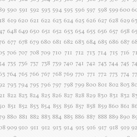
89
590
591
592
593
594
595
596
597
598
599
600
6
18
619
620
621
622
623
624
625
626
627
628
629
6
47
648
649
650
651
652
653
654
655
656
657
658
6
76
677
678
679
680
681
682
683
684
685
686
687
6
05
706
707
708
709
710
711
712
713
714
715
716
7
34
735
736
737
738
739
740
741
742
743
744
745
7
63
764
765
766
767
768
769
770
771
772
773
774
7
92
793
794
795
796
797
798
799
800
801
802
803
8
21
822
823
824
825
826
827
828
829
830
831
832
8
50
851
852
853
854
855
856
857
858
859
860
861
8
79
880
881
882
883
884
885
886
887
888
889
890
8
08
909
910
911
912
913
914
915
916
917
918
919
9