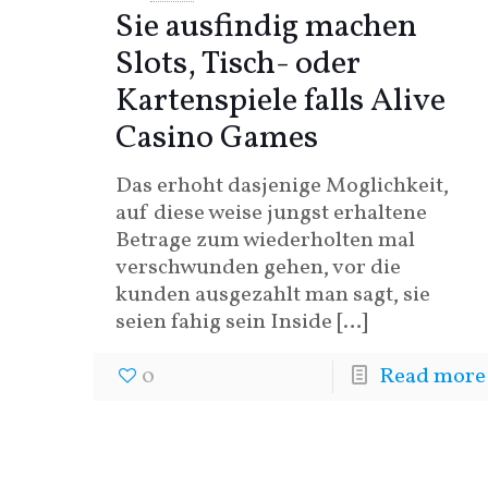
Sie ausfindig machen
Slots, Tisch- oder
Kartenspiele falls Alive
Casino Games
Das erhoht dasjenige Moglichkeit,
auf diese weise jungst erhaltene
Betrage zum wiederholten mal
verschwunden gehen, vor die
kunden ausgezahlt man sagt, sie
seien fahig sein Inside
[…]
0
Read more