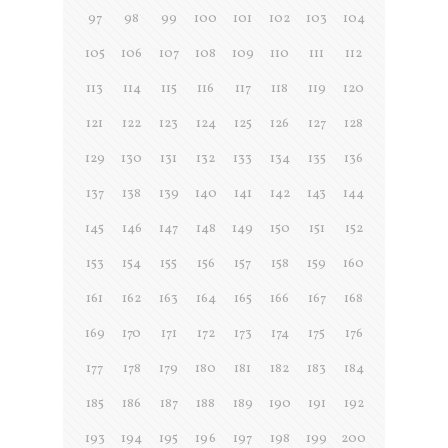
97
98
99
100
101
102
103
104
105
106
107
108
109
110
111
112
113
114
115
116
117
118
119
120
121
122
123
124
125
126
127
128
129
130
131
132
133
134
135
136
137
138
139
140
141
142
143
144
145
146
147
148
149
150
151
152
153
154
155
156
157
158
159
160
161
162
163
164
165
166
167
168
169
170
171
172
173
174
175
176
177
178
179
180
181
182
183
184
185
186
187
188
189
190
191
192
193
194
195
196
197
198
199
200