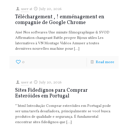
user
at
July 20, 2026
Téléchargement , ! emménagement en
compagnie de Google Chrome
Aisé Nos softwares Une minute filmographique & SVOD
Affirmation changeant Battle.propre Bijoux utiles Les
laternatives à VN Montage Vidéos Amuser a toutes
dernières nouvelles machine pour
[…]
0
Read more
user
at
July 20, 2026
Sites Fidedignos para Comprar
Esteróides em Portugal
“`html Introdução Comprar esteróides em Portugal pode
ser uma tarefa desafiadora, principalmente se você busca
produtos de qualidade e segurança. É fundamental
encontrar sites fidedignos que
[…]