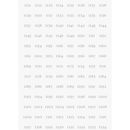
1121
1122
1123
1124
1125
1126
1127
1128
1129
1130
1131
1132
1133
1134
1135
1136
1137
1138
1139
1140
1141
1142
1143
1144
1145
1146
1147
1148
1149
1150
1151
1152
1153
1154
1155
1156
1157
1158
1159
1160
1161
1162
1163
1164
1165
1166
1167
1168
1169
1170
1171
1172
1173
1174
1175
1176
1177
1178
1179
1180
1181
1182
1183
1184
1185
1186
1187
1188
1189
1190
1191
1192
1193
1194
1195
1196
1197
1198
1199
1200
1201
1202
1203
1204
1205
1206
1207
1208
1209
1210
1211
1212
1213
1214
1215
1216
1217
1218
1219
1220
1221
1222
1223
1224