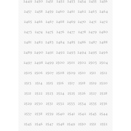
2449
2450
2451
2452
2453
2454
2455
2456
2457
2458
2459
2460
2461
2462
2463
2464
2465
2466
2467
2468
2469
2470
2471
2472
2473
2474
2475
2476
2477
2478
2479
2480
2481
2482
2483
2484
2485
2486
2487
2488
2489
2490
2491
2492
2493
2494
2495
2496
2497
2498
2499
2500
2501
2502
2503
2504
2505
2506
2507
2508
2509
2510
2511
2512
2513
2514
2515
2516
2517
2518
2519
2520
2521
2522
2523
2524
2525
2526
2527
2528
2529
2530
2531
2532
2533
2534
2535
2536
2537
2538
2539
2540
2541
2542
2543
2544
2545
2546
2547
2548
2549
2550
2551
2552