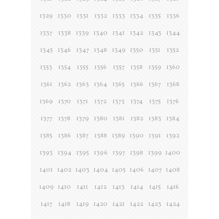
1329
1330
1331
1332
1333
1334
1335
1336
1337
1338
1339
1340
1341
1342
1343
1344
1345
1346
1347
1348
1349
1350
1351
1352
1353
1354
1355
1356
1357
1358
1359
1360
1361
1362
1363
1364
1365
1366
1367
1368
1369
1370
1371
1372
1373
1374
1375
1376
1377
1378
1379
1380
1381
1382
1383
1384
1385
1386
1387
1388
1389
1390
1391
1392
1393
1394
1395
1396
1397
1398
1399
1400
1401
1402
1403
1404
1405
1406
1407
1408
1409
1410
1411
1412
1413
1414
1415
1416
1417
1418
1419
1420
1421
1422
1423
1424