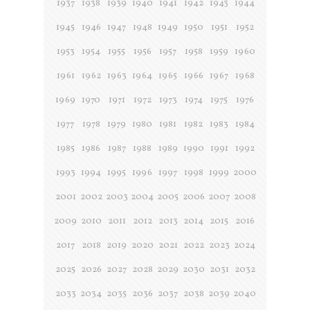
1937
1938
1939
1940
1941
1942
1943
1944
1945
1946
1947
1948
1949
1950
1951
1952
1953
1954
1955
1956
1957
1958
1959
1960
1961
1962
1963
1964
1965
1966
1967
1968
1969
1970
1971
1972
1973
1974
1975
1976
1977
1978
1979
1980
1981
1982
1983
1984
1985
1986
1987
1988
1989
1990
1991
1992
1993
1994
1995
1996
1997
1998
1999
2000
2001
2002
2003
2004
2005
2006
2007
2008
2009
2010
2011
2012
2013
2014
2015
2016
2017
2018
2019
2020
2021
2022
2023
2024
2025
2026
2027
2028
2029
2030
2031
2032
2033
2034
2035
2036
2037
2038
2039
2040