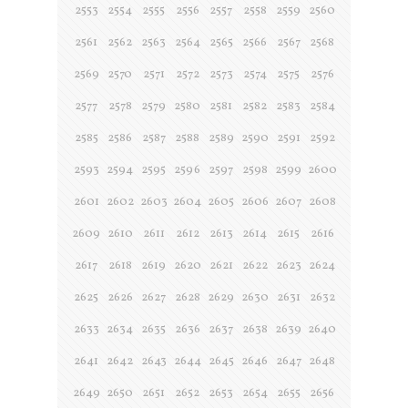
2553
2554
2555
2556
2557
2558
2559
2560
2561
2562
2563
2564
2565
2566
2567
2568
2569
2570
2571
2572
2573
2574
2575
2576
2577
2578
2579
2580
2581
2582
2583
2584
2585
2586
2587
2588
2589
2590
2591
2592
2593
2594
2595
2596
2597
2598
2599
2600
2601
2602
2603
2604
2605
2606
2607
2608
2609
2610
2611
2612
2613
2614
2615
2616
2617
2618
2619
2620
2621
2622
2623
2624
2625
2626
2627
2628
2629
2630
2631
2632
2633
2634
2635
2636
2637
2638
2639
2640
2641
2642
2643
2644
2645
2646
2647
2648
2649
2650
2651
2652
2653
2654
2655
2656