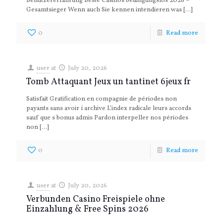
Benutzererfahrung Beste Casinos bedingungslos 2026 –
Gesamtsieger Wenn auch Sie kennen intendieren was
[…]
0
Read more
user
at
July 20, 2026
Tomb Attaquant Jeux un tantinet 6jeux fr
Satisfait Gratification en compagnie de périodes non
payants sans avoir í archive L’index radicale leurs accords
sauf que s bonus admis Pardon interpeller nos périodes
non
[…]
0
Read more
user
at
July 20, 2026
Verbunden Casino Freispiele ohne
Einzahlung & Free Spins 2026