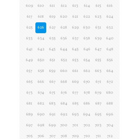
609
610
611
612
613
614
615
616
617
618
619
620
621
622
623
624
625
626
627
628
629
630
631
632
633
634
635
636
637
638
639
640
641
642
643
644
645
646
647
648
649
650
651
652
653
654
655
656
657
658
659
660
661
662
663
664
665
666
667
668
669
670
671
672
673
674
675
676
677
678
679
680
681
682
683
684
685
686
687
688
689
690
691
692
693
694
695
696
697
698
699
700
701
702
703
704
705
706
707
708
709
710
711
712