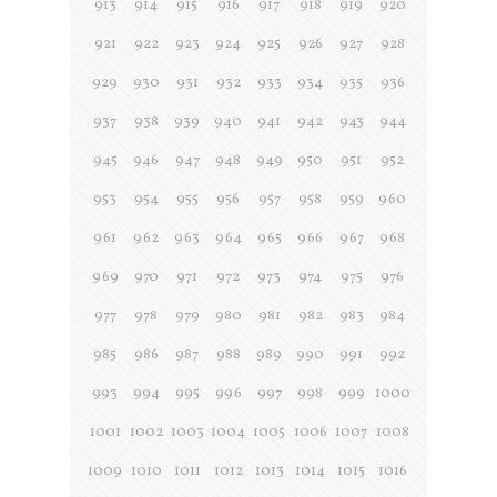
913
914
915
916
917
918
919
920
921
922
923
924
925
926
927
928
929
930
931
932
933
934
935
936
937
938
939
940
941
942
943
944
945
946
947
948
949
950
951
952
953
954
955
956
957
958
959
960
961
962
963
964
965
966
967
968
969
970
971
972
973
974
975
976
977
978
979
980
981
982
983
984
985
986
987
988
989
990
991
992
993
994
995
996
997
998
999
1000
1001
1002
1003
1004
1005
1006
1007
1008
1009
1010
1011
1012
1013
1014
1015
1016