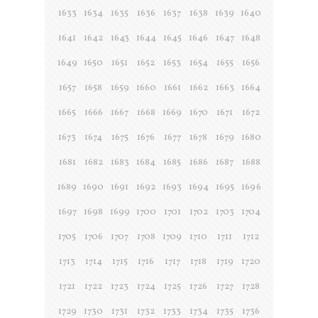
1633
1634
1635
1636
1637
1638
1639
1640
1641
1642
1643
1644
1645
1646
1647
1648
1649
1650
1651
1652
1653
1654
1655
1656
1657
1658
1659
1660
1661
1662
1663
1664
1665
1666
1667
1668
1669
1670
1671
1672
1673
1674
1675
1676
1677
1678
1679
1680
1681
1682
1683
1684
1685
1686
1687
1688
1689
1690
1691
1692
1693
1694
1695
1696
1697
1698
1699
1700
1701
1702
1703
1704
1705
1706
1707
1708
1709
1710
1711
1712
1713
1714
1715
1716
1717
1718
1719
1720
1721
1722
1723
1724
1725
1726
1727
1728
1729
1730
1731
1732
1733
1734
1735
1736