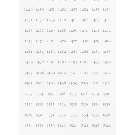
1449
1450
1451
1452
1453
1454
1455
1456
1457
1458
1459
1460
1461
1462
1463
1464
1465
1466
1467
1468
1469
1470
1471
1472
1473
1474
1475
1476
1477
1478
1479
1480
1481
1482
1483
1484
1485
1486
1487
1488
1489
1490
1491
1492
1493
1494
1495
1496
1497
1498
1499
1500
1501
1502
1503
1504
1505
1506
1507
1508
1509
1510
1511
1512
1513
1514
1515
1516
1517
1518
1519
1520
1521
1522
1523
1524
1525
1526
1527
1528
1529
1530
1531
1532
1533
1534
1535
1536
1537
1538
1539
1540
1541
1542
1543
1544