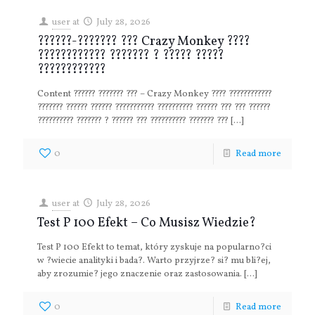
user
at
July 28, 2026
??????-??????? ??? Crazy Monkey ????
???????????? ??????? ? ????? ?????
????????????
Content ?????? ??????? ??? – Crazy Monkey ???? ????????????
??????? ?????? ?????? ??????????? ?????????? ?????? ??? ??? ??????
?????????? ??????? ? ?????? ??? ?????????? ??????? ???
[…]
0
Read more
user
at
July 28, 2026
Test P 100 Efekt – Co Musisz Wiedzie?
Test P 100 Efekt to temat, który zyskuje na popularno?ci
w ?wiecie analityki i bada?. Warto przyjrze? si? mu bli?ej,
aby zrozumie? jego znaczenie oraz zastosowania.
[…]
0
Read more