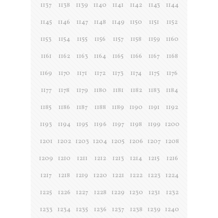
1137
1138
1139
1140
1141
1142
1143
1144
1145
1146
1147
1148
1149
1150
1151
1152
1153
1154
1155
1156
1157
1158
1159
1160
1161
1162
1163
1164
1165
1166
1167
1168
1169
1170
1171
1172
1173
1174
1175
1176
1177
1178
1179
1180
1181
1182
1183
1184
1185
1186
1187
1188
1189
1190
1191
1192
1193
1194
1195
1196
1197
1198
1199
1200
1201
1202
1203
1204
1205
1206
1207
1208
1209
1210
1211
1212
1213
1214
1215
1216
1217
1218
1219
1220
1221
1222
1223
1224
1225
1226
1227
1228
1229
1230
1231
1232
1233
1234
1235
1236
1237
1238
1239
1240