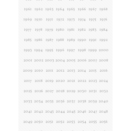
1961
1962
1963
1964
1965
1966
1967
1968
1969
1970
1971
1972
1973
1974
1975
1976
1977
1978
1979
1980
1981
1982
1983
1984
1985
1986
1987
1988
1989
1990
1991
1992
1993
1994
1995
1996
1997
1998
1999
2000
2001
2002
2003
2004
2005
2006
2007
2008
2009
2010
2011
2012
2013
2014
2015
2016
2017
2018
2019
2020
2021
2022
2023
2024
2025
2026
2027
2028
2029
2030
2031
2032
2033
2034
2035
2036
2037
2038
2039
2040
2041
2042
2043
2044
2045
2046
2047
2048
2049
2050
2051
2052
2053
2054
2055
2056