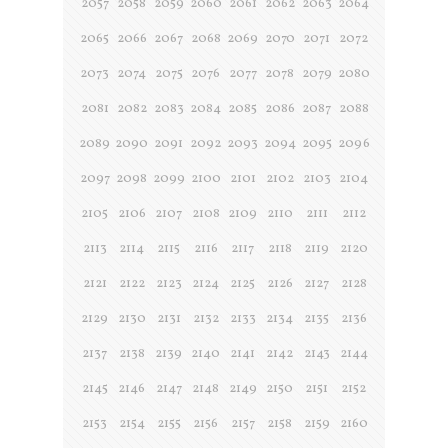
2057
2058
2059
2060
2061
2062
2063
2064
2065
2066
2067
2068
2069
2070
2071
2072
2073
2074
2075
2076
2077
2078
2079
2080
2081
2082
2083
2084
2085
2086
2087
2088
2089
2090
2091
2092
2093
2094
2095
2096
2097
2098
2099
2100
2101
2102
2103
2104
2105
2106
2107
2108
2109
2110
2111
2112
2113
2114
2115
2116
2117
2118
2119
2120
2121
2122
2123
2124
2125
2126
2127
2128
2129
2130
2131
2132
2133
2134
2135
2136
2137
2138
2139
2140
2141
2142
2143
2144
2145
2146
2147
2148
2149
2150
2151
2152
2153
2154
2155
2156
2157
2158
2159
2160