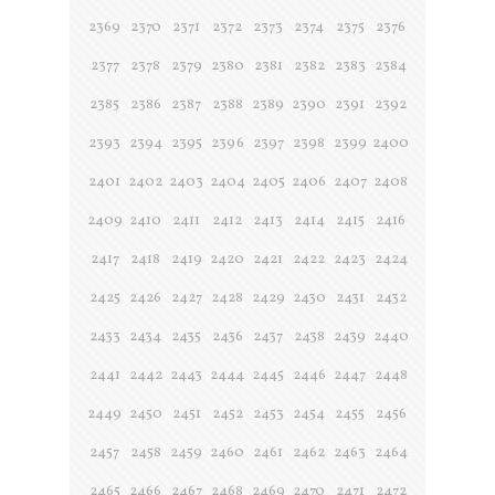
2369
2370
2371
2372
2373
2374
2375
2376
2377
2378
2379
2380
2381
2382
2383
2384
2385
2386
2387
2388
2389
2390
2391
2392
2393
2394
2395
2396
2397
2398
2399
2400
2401
2402
2403
2404
2405
2406
2407
2408
2409
2410
2411
2412
2413
2414
2415
2416
2417
2418
2419
2420
2421
2422
2423
2424
2425
2426
2427
2428
2429
2430
2431
2432
2433
2434
2435
2436
2437
2438
2439
2440
2441
2442
2443
2444
2445
2446
2447
2448
2449
2450
2451
2452
2453
2454
2455
2456
2457
2458
2459
2460
2461
2462
2463
2464
2465
2466
2467
2468
2469
2470
2471
2472