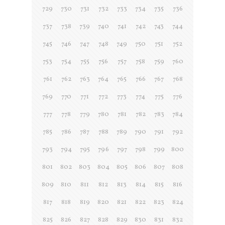
729
730
731
732
733
734
735
736
737
738
739
740
741
742
743
744
745
746
747
748
749
750
751
752
753
754
755
756
757
758
759
760
761
762
763
764
765
766
767
768
769
770
771
772
773
774
775
776
777
778
779
780
781
782
783
784
785
786
787
788
789
790
791
792
793
794
795
796
797
798
799
800
801
802
803
804
805
806
807
808
809
810
811
812
813
814
815
816
817
818
819
820
821
822
823
824
825
826
827
828
829
830
831
832