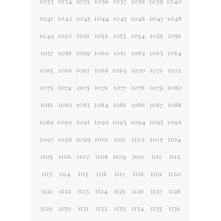
1033
1034
1035
1036
1037
1038
1039
1040
1041
1042
1043
1044
1045
1046
1047
1048
1049
1050
1051
1052
1053
1054
1055
1056
1057
1058
1059
1060
1061
1062
1063
1064
1065
1066
1067
1068
1069
1070
1071
1072
1073
1074
1075
1076
1077
1078
1079
1080
1081
1082
1083
1084
1085
1086
1087
1088
1089
1090
1091
1092
1093
1094
1095
1096
1097
1098
1099
1100
1101
1102
1103
1104
1105
1106
1107
1108
1109
1110
1111
1112
1113
1114
1115
1116
1117
1118
1119
1120
1121
1122
1123
1124
1125
1126
1127
1128
1129
1130
1131
1132
1133
1134
1135
1136