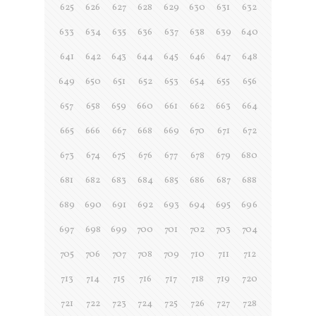
625
626
627
628
629
630
631
632
633
634
635
636
637
638
639
640
641
642
643
644
645
646
647
648
649
650
651
652
653
654
655
656
657
658
659
660
661
662
663
664
665
666
667
668
669
670
671
672
673
674
675
676
677
678
679
680
681
682
683
684
685
686
687
688
689
690
691
692
693
694
695
696
697
698
699
700
701
702
703
704
705
706
707
708
709
710
711
712
713
714
715
716
717
718
719
720
721
722
723
724
725
726
727
728