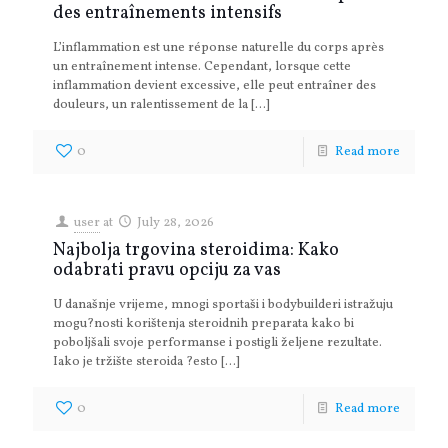
des entraînements intensifs
L’inflammation est une réponse naturelle du corps après
un entraînement intense. Cependant, lorsque cette
inflammation devient excessive, elle peut entraîner des
douleurs, un ralentissement de la
[…]
0
Read more
user
at
July 28, 2026
Najbolja trgovina steroidima: Kako
odabrati pravu opciju za vas
U današnje vrijeme, mnogi sportaši i bodybuilderi istražuju
mogu?nosti korištenja steroidnih preparata kako bi
poboljšali svoje performanse i postigli željene rezultate.
Iako je tržište steroida ?esto
[…]
0
Read more