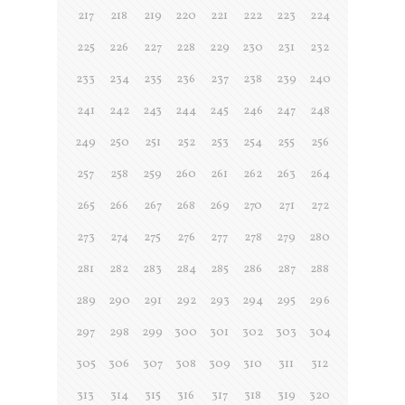
217
218
219
220
221
222
223
224
225
226
227
228
229
230
231
232
233
234
235
236
237
238
239
240
241
242
243
244
245
246
247
248
249
250
251
252
253
254
255
256
257
258
259
260
261
262
263
264
265
266
267
268
269
270
271
272
273
274
275
276
277
278
279
280
281
282
283
284
285
286
287
288
289
290
291
292
293
294
295
296
297
298
299
300
301
302
303
304
305
306
307
308
309
310
311
312
313
314
315
316
317
318
319
320