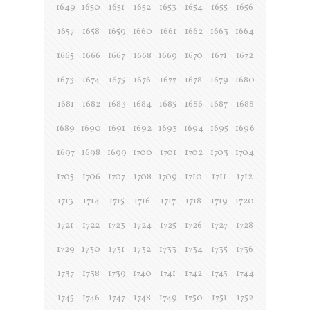
1649
1650
1651
1652
1653
1654
1655
1656
1657
1658
1659
1660
1661
1662
1663
1664
1665
1666
1667
1668
1669
1670
1671
1672
1673
1674
1675
1676
1677
1678
1679
1680
1681
1682
1683
1684
1685
1686
1687
1688
1689
1690
1691
1692
1693
1694
1695
1696
1697
1698
1699
1700
1701
1702
1703
1704
1705
1706
1707
1708
1709
1710
1711
1712
1713
1714
1715
1716
1717
1718
1719
1720
1721
1722
1723
1724
1725
1726
1727
1728
1729
1730
1731
1732
1733
1734
1735
1736
1737
1738
1739
1740
1741
1742
1743
1744
1745
1746
1747
1748
1749
1750
1751
1752