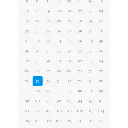
9
10
11
12
13
14
15
16
17
18
19
20
21
22
23
24
25
26
27
28
29
30
31
32
33
34
35
36
37
38
39
40
41
42
43
44
45
46
47
48
49
50
51
52
53
54
55
56
57
58
59
60
61
62
63
64
65
66
67
68
69
70
71
72
73
74
75
76
77
78
79
80
81
82
83
84
85
86
87
88
89
90
91
92
93
94
95
96
97
98
99
100
101
102
103
104
105
106
107
108
109
110
111
112