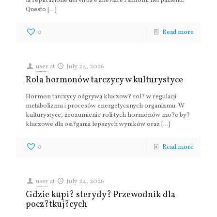
la replicazione dei virus e alleviare i sintomi nei pazienti.
Questo
[…]
0
Read more
user
at
July 24, 2026
Rola hormonów tarczycy w kulturystyce
Hormon tarczycy odgrywa kluczow? rol? w regulacji
metabolizmu i procesów energetycznych organizmu. W
kulturystyce, zrozumienie roli tych hormonów mo?e by?
kluczowe dla osi?gania lepszych wyników oraz
[…]
0
Read more
user
at
July 24, 2026
Gdzie kupi? sterydy? Przewodnik dla
pocz?tkuj?cych