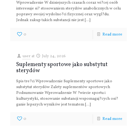
Wprowadzenie W dzisiejszych czasach coraz wi?cej osób
interesuje si? stosowaniem sterydów anabolicznych w celu
poprawy swojej wydolno?ci fizycznej oraz wygl?du.
Jednak zakup takich substancji nie jest
[…]
0
Read more
user
at
July 24, 2026
Suplementy sportowe jako substytut
sterydów
Spis tre?ci Wprowadzenie Suplementy sportowe jako
substytut sterydów Zalety suplementów sportowych
Podsumowanie Wprowadzenie W ?wiecie sportu i
kulturystyki, stosowanie substancji wspomagaj?cych osi?
ganie lepszych wyników jest tematem
[…]
0
Read more