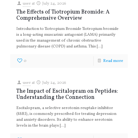
user
at
July 24, 2026
The Effects of Tiotropium Bromide: A
Comprehensive Overview
Introduction to Tiotropium Bromide Tiotropium bromide
is a long-acting muscarinic antagonist (LAMA) primarily
used in the management of chronic obstructive
pulmonary disease (COPD) and asthma. This
[…]
0
Read more
user
at
July 24, 2026
The Impact of Escitalopram on Peptides:
Understanding the Connection
Escitalopram, a selective serotonin reuptake inhibitor
(SSRI), is commonly prescribed for treating depression
and anxiety disorders. Its ability to enhance serotonin
levels in the brain plays
[…]